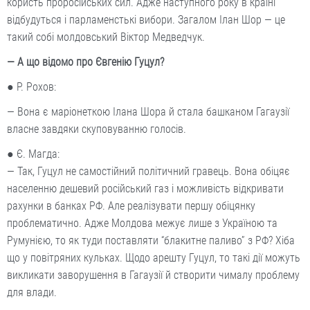
користь проросійських сил. Адже наступного року в країні
відбудуться і парламенстькі вибори. Загалом Ілан Шор — це
такий собі молдовський Віктор Медведчук.
— А що відомо про Євгенію Гуцул?
● Р. Рохов:
— Вона є маріонеткою Ілана Шора й стала башканом Гагаузії
власне завдяки скуповуванню голосів.
● Є. Магда:
— Так, Гуцул не самостійний політичний гравець. Вона обіцяє
населенню дешевий російський газ і можливість відкривати
рахунки в банках РФ. Але реалізувати першу обіцянку
проблематично. Адже Молдова межує лише з Україною та
Румунією, то як туди поставляти “блакитне паливо” з РФ? Хіба
що у повітряних кульках. Щодо арешту Гуцул, то такі дії можуть
викликати заворушення в Гагаузії й створити чималу проблему
для влади.