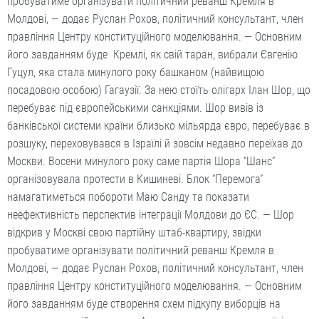
пробуватиме організувати політичний реванш Кремля в
Молдові, — додає Руслан Рохов, політичний консультант, член
правління Центру конституційного моделювання. — Основним
його завданням буде Кремлі, як свій таран, вибрали Євгенію
Гуцул, яка стала минулого року башканом (найвищою
посадовою особою) Гагаузії. За нею стоїть олігарх Ілан Шор, що
перебуває під європейськими санкціями. Шор вивів із
банківської системи країни близько мільярда євро, перебуває в
розшуку, переховувався в Ізраїлі й зовсім недавно переїхав до
Москви. Восени минулого року саме партія Шора “Шанс”
організовувала протести в Кишиневі. Блок “Перемога”
намагатиметься побороти Маю Санду та показати
неефективність перспектив інтеграції Молдови до ЄС. — Шор
відкрив у Москві свою партійну штаб-квартиру, звідки
пробуватиме організувати політичний реванш Кремля в
Молдові, — додає Руслан Рохов, політичний консультант, член
правління Центру конституційного моделювання. — Основним
його завданням буде створення схем підкупу виборців на