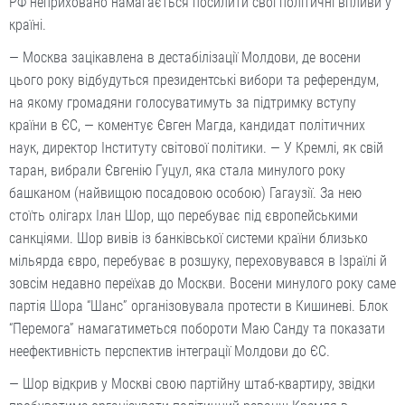
РФ неприховано намагається посилити свої політичні впливи у
країні.
— Москва зацікавлена в дестабілізації Молдови, де восени
цього року відбудуться президентські вибори та референдум,
на якому громадяни голосуватимуть за підтримку вступу
країни в ЄС, — коментує Євген Магда, кандидат політичних
наук, директор Інституту світової політики. — У Кремлі, як свій
таран, вибрали Євгенію Гуцул, яка стала минулого року
башканом (найвищою посадовою особою) Гагаузії. За нею
стоїть олігарх Ілан Шор, що перебуває під європейськими
санкціями. Шор вивів із банківської системи країни близько
мільярда євро, перебуває в розшуку, переховувався в Ізраїлі й
зовсім недавно переїхав до Москви. Восени минулого року саме
партія Шора “Шанс” організовувала протести в Кишиневі. Блок
“Перемога” намагатиметься побороти Маю Санду та показати
неефективність перспектив інтеграції Молдови до ЄС.
— Шор відкрив у Москві свою партійну штаб-квартиру, звідки