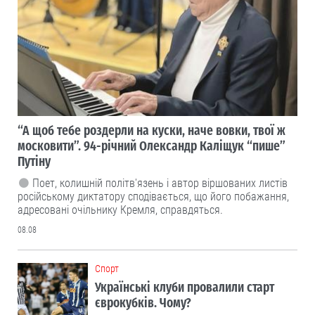
“А щоб тебе роздерли на куски, наче вовки, твої ж
московити”. 94-річний Олександр Каліщук “пише”
Путіну
Поет, колишній політв'язень і автор віршованих листів
російському диктатору сподівається, що його побажання,
адресовані очільнику Кремля, справдяться.
08.08
Cпорт
Українські клуби провалили старт
єврокубків. Чому?