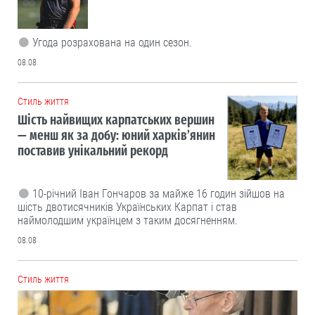
Угода розрахована на один сезон.
08.08
Cтиль життя
Шість найвищих карпатських вершин
— менш як за добу: юний харків’янин
поставив унікальний рекорд
10-річний Іван Гончаров за майже 16 годин зійшов на
шість двотисячників Українських Карпат і став
наймолодшим українцем з таким досягненням.
08.08
Cтиль життя