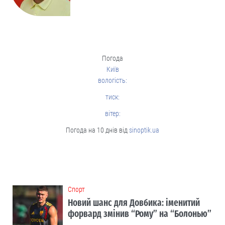
Погода
Київ
вологість:
тиск:
вітер:
Погода на 10 днів від
sinoptik.ua
Cпорт
Новий шанс для Довбика: іменитий
форвард змінив “Рому” на “Болонью”