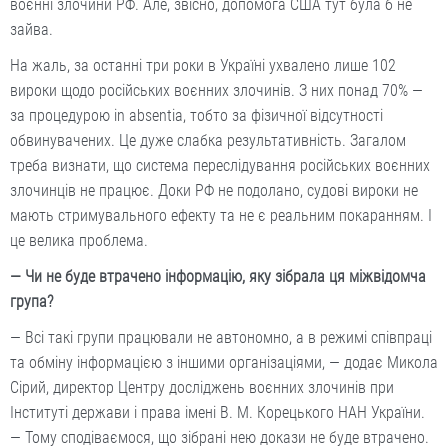
воєнні злочини РФ. Але, звісно, допомога США тут була б не
зайва.
На жаль, за останні три роки в Україні ухвалено лише 102
вироки щодо російських воєнних злочинів. З них понад 70% —
за процедурою in absentia, тобто за фізичної відсутності
обвинувачених. Це дуже слабка результативність. Загалом
треба визнати, що система переслідування російських воєнних
злочинців не працює. Доки РФ не подолано, судові вироки не
мають стримувального ефекту та не є реальним покаранням. І
це велика проблема.
— Чи не буде втрачено інформацію, яку зібрала ця міжвідомча
група?
— Всі такі групи працювали не автономно, а в режимі співпраці
та обміну інформацією з іншими організаціями, — додає Микола
Сірий, директор Центру досліджень воєнних злочинів при
Інституті держави і права імені В. М. Корецького НАН України.
— Тому сподіваємося, що зібрані нею докази не буде втрачено.