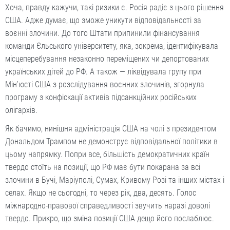
Хоча, правду кажучи, такі ризики є. Росія радіє з цього рішення
США. Адже думає, що зможе уникути відповідальності за
воєнні злочини. До того Штати припинили фінансування
команди Єльського університету, яка, зокрема, ідентифікувала
місцеперебування незаконно переміщених чи депортованих
українських дітей до РФ. А також — ліквідувала групу при
Мін’юсті США з розслідування воєнних злочинів, згорнула
програму з конфіскації активів підсанкційних російських
олігархів.
Як бачимо, нинішня адміністрація США на чолі з президентом
Дональдом Трампом не демонструє відповідальної політики в
цьому напрямку. Попри все, більшість демократичних країн
твердо стоїть на позиції, що РФ має бути покарана за всі
злочини в Бучі, Маріуполі, Сумах, Кривому Розі та інших містах і
селах. Якщо не сьогодні, то через рік, два, десять. Голос
міжнародно-правової справедливості звучить наразі доволі
твердо. Прикро, що зміна позиції США дещо його послаблює.