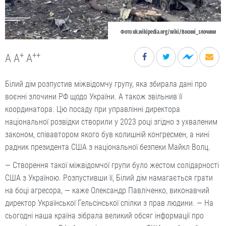
Фото uk.wikipedia.org/wiki/Воєнні_злочини
+
++
A
A
A
Білий дім розпустив міжвідомчу групу, яка збирала дані про
воєнні злочини РФ щодо України. А також звільнив її
координатора. Цю посаду при управлінні директора
національної розвідки створили у 2023 році згідно з ухваленим
законом, співавтором якого був колишній конгресмен, а нині
радник президента США з національної безпеки Майкл Волц.
— Створення такої міжвідомчої групи було жестом солідарності
США з Україною. Розпустивши її, Білий дім намагається грати
на боці агресора, — каже Олександр Павліченко, виконавчий
директор Української Гельсінської спілки з прав людини. — На
сьогодні наша країна зібрала великий обсяг інформації про