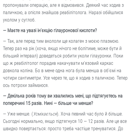
пропонували операцію, але я відмовився. Деякий час ходив з
паличкою, а опісля знайшов реабілітолога. Наразі обійшлися
уколом у суглоб.
— Маєте на увазі ін’єкцію гілауронової кислоти?
— Так, але перед тим вкололи ще колаген з моєю плазмою.
Тепер раз на рік (хоча, якщо нічого не болітиме, може бути й
більший інтервал) доведеться робити уколи гілауронки. Поки
що ж реабілітолог порадив накачувати м’язовий каркас
довкола коліна. Бо в мене одна нога була менша в об’ємі на
чотири сантиметри. Усе через те, що я ходив з паличкою. Тепер
ось потрохи займаюся.
— Декілька років тому ви хвалились мені, що підтягуєтесь на
поперечині 15 разів. Нині — більше чи менше?
— Уже менше. (
Усміхається
). Хоча певний час було й більше.
Сьогодні нормально, якщо підтягнуся 10 — 12 разів. Але це все
швидко повертається: просто треба частіше тренуватися. До