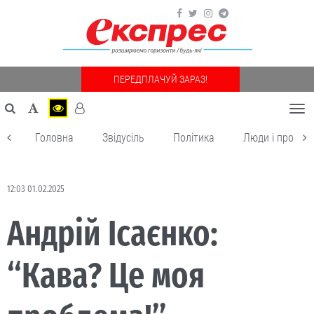
ПЕРЕДПЛАЧУЙ ЗАРАЗ!
Togg
navi
Головна
Звідусіль
Політика
Люди і пробле
12:03 01.02.2025
Андрій Ісаєнко:
“Кава? Це моя