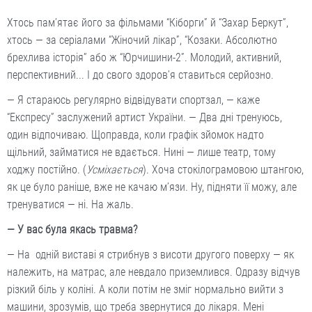
Хтось пам’ятає його за фільмами “Кіборги” й “Захар Беркут”,
хтось — за серіалами “Жіночий лікар”, “Козаки. Абсолютно
брехлива історія” або ж “Юрчишини-2”. Молодий, активний,
перспективний... І до свого здоров’я ставиться серйозно.
— Я стараюсь регулярно відвідувати спортзал, — каже
“Експресу” заслужений артист України. — Два дні тренуюсь,
один відпочиваю. Щоправда, коли графік зйомок надто
щільний, займатися не вдається. Нині — лише театр, тому
ходжу постійно. (
Усміхається
). Хоча стокілограмовою штангою,
як це було раніше, вже не качаю м’язи. Ну, підняти її можу, але
тренуватися — ні. На жаль.
— У вас була якась травма?
— На одній виставі я стрибнув з висоти другого поверху — як
належить, на матрас, але невдало приземлився. Одразу відчув
різкий біль у коліні. А коли потім не зміг нормально вийти з
машини, зрозумів, що треба звернутися до лікаря. Мені