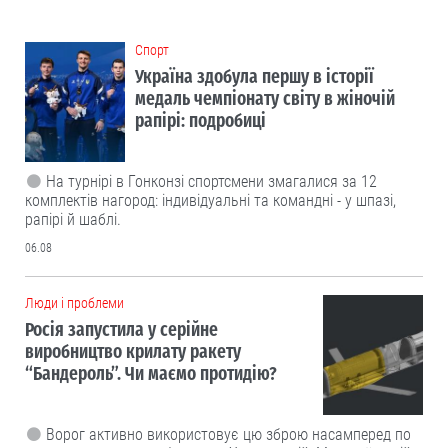
Cпорт
Україна здобула першу в історії
медаль чемпіонату світу в жіночій
рапірі: подробиці
На турнірі в Гонконзі спортсмени змагалися за 12
комплектів нагород: індивідуальні та командні - у шпазі,
рапірі й шаблі.
06.08
Люди і проблеми
Росія запустила у серійне
виробництво крилату ракету
“Бандероль”. Чи маємо протидію?
Ворог активно використовує цю зброю насамперед по