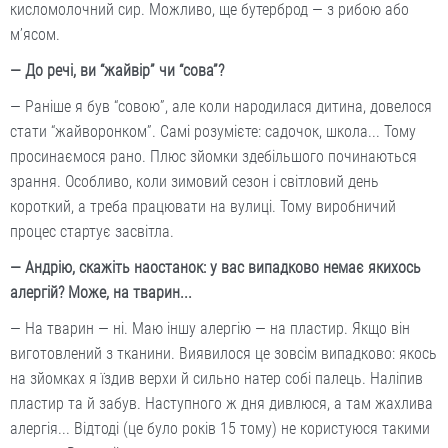
кисломолочний сир. Можливо, ще бутерброд — з рибою або
м’ясом.
— До речі, ви “жайвір” чи “сова”?
— Раніше я був “совою”, але коли народилася дитина, довелося
стати “жайворонком”. Самі розумієте: садочок, школа... Тому
просинаємося рано. Плюс зйомки здебільшого починаються
зрання. Особливо, коли зимовий сезон і світловий день
короткий, а треба працювати на вулиці. Тому виробничий
процес стартує засвітла.
— Андрію, скажіть наостанок: у вас випадково немає якихось
алергій? Може, на тварин...
— На тварин — ні. Маю іншу алергію — на пластир. Якщо він
виготовлений з тканини. Виявилося це зовсім випадково: якось
на зйомках я їздив верхи й сильно натер собі палець. Наліпив
пластир та й забув. Наступного ж дня дивлюся, а там жахлива
алергія... Відтоді (це було років 15 тому) не користуюся такими