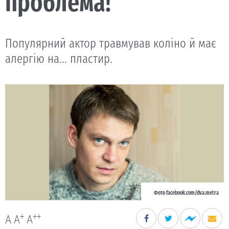
проблема!”
Популярний актор травмував коліно й має
алергію на... пластир.
Фото facebook.com/dva.metra
+
++
A
A
A