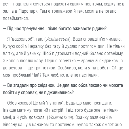
речі, іноді, коли хочеться подихати свіжим повітрям, ходжу не в
зал, а в Гідропарк. Там є тренажери й теж можна непогано
позайматися.
— Під час тренування і після багато вживаєте рідини?
— Я “водохльоб”, так. (
Усміхається
). Води справді п’ю чимало.
Купую собі мінералку без газу й дудлю протягом дня. Не тільки
влітку, але й узимку. Щоб підтримати водний баланс організму.
З напоїв люблю каву. Перше горнятко — зранку зі сніданком, а
до вечора — ще три-чотири. Особливо, коли я на роботі. Ой, це
моя проблема! Чай? Теж люблю, але не настільки.
— Ви згадали про сніданок. Це для вас обов’язково чи можете
побігти у справах, не підживившись?
— Обов’язково! Це мій “пунктик”. Будь-що маю поснідати.
Інакше матиму поганий настрій. І від того буде зле не тільки
мені, а й усім довкола. (
Усміхається
). Зранку зазвичай їм
вівсяну кашу з бананом та протеїном. Буває також омлет або