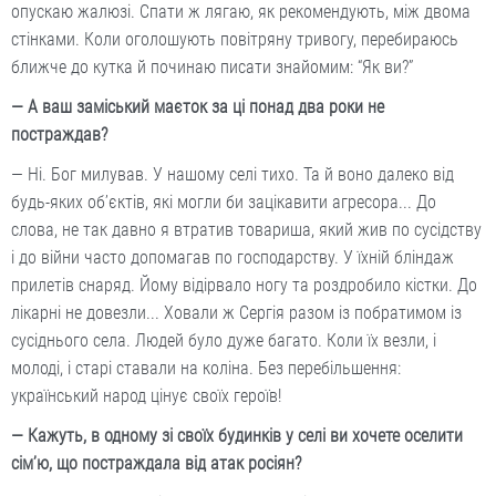
опускаю жалюзі. Спати ж лягаю, як рекомендують, між двома
стінками. Коли оголошують повітряну тривогу, перебираюсь
ближче до кутка й починаю писати знайомим: “Як ви?”
— А ваш заміський маєток за ці понад два роки не
постраждав?
— Ні. Бог милував. У нашому селі тихо. Та й воно далеко від
будь-яких об’єктів, які могли би зацікавити агресора... До
слова, не так давно я втратив товариша, який жив по сусідству
і до війни часто допомагав по господарству. У їхній бліндаж
прилетів снаряд. Йому відірвало ногу та роздробило кістки. До
лікарні не довезли... Ховали ж Сергія разом із побратимом із
сусіднього села. Людей було дуже багато. Коли їх везли, і
молоді, і старі ставали на коліна. Без перебільшення:
український народ цінує своїх героїв!
— Кажуть, в одному зі своїх будинків у селі ви хочете оселити
сім’ю, що постраждала від атак росіян?