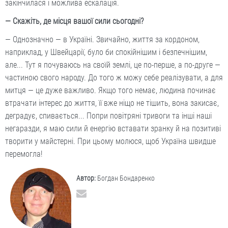
закінчилася і можлива ескалація.
— Скажіть, де місця вашої сили сьогодні?
— Однозначно — в Україні. Звичайно, життя за кордоном,
наприклад, у Швейцарії, було би спокійнішим і безпечнішим,
але... Тут я почуваюсь на своїй землі, це по-перше, а по-друге —
частиною свого народу. До того ж можу себе реалізувати, а для
митця — це дуже важливо. Якщо того немає, людина починає
втрачати інтерес до життя, її вже ніщо не тішить, вона закисає,
деградує, спивається... Попри повітряні тривоги та інші наші
негаразди, я маю сили й енергію вставати зранку й на позитиві
творити у майстерні. При цьому молюся, щоб Україна швидше
перемогла!
Автор:
Богдан Бондаренко