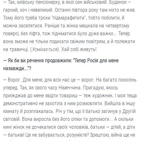
— Так, київську пенсіонерку, в якої син військовий. Будинок —
гарний, хоч і невеликий. Останні півтора року там ніхто не жив.
Тому його треба трохи “підмарафетити”, тобто побілити, й
можна заселятися. Раніше та жінка мешкала на четвертому
поверсі, без ліфта, тож підніматися було дуже важко... Тепер
вона зможе не тільки подихати свіжим повітрям, а й полежати
на травичці. (
Усміхається
). Хай собі живуть!
— Як би ви речення продовжили: “Тепер Росія для мене
назавжди...”?
— Ворог. Для мене, для всіх нас це — ворог. На багато поколінь
уперед. Так, як свого часу Німеччина. Пригадую, якось
приїжджав до мене звідти товариш — теж художник. І моя теща
демонстративно не захотіла з ним розмовляти. Вийшла в іншу
кімнату й розплакалась. Річ у тім, що її батько загинув у Другій
світовій. Вона виросла без його опіки та допомоги... А скільки
нині жінок не дочекалися своїх чоловіків, батьки — дітей, а діти
— батьків! Це не забувається, розумієте? Зрештою, війна ще не