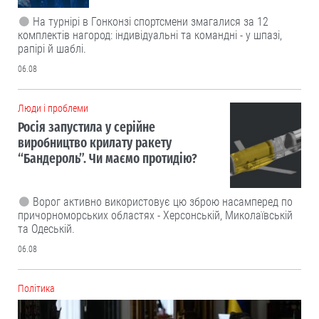
На турнірі в Гонконзі спортсмени змагалися за 12
комплектів нагород: індивідуальні та командні - у шпазі,
рапірі й шаблі.
06.08
Люди і проблеми
Росія запустила у серійне
виробництво крилату ракету
“Бандероль”. Чи маємо протидію?
Ворог активно використовує цю зброю насамперед по
причорноморських областях - Херсонській, Миколаївській
та Одеській.
06.08
Політика