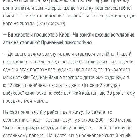
відбувалося як за рахунок моїх коштів, так і друзів. Причому
вони оплатили сам матеріал ще до початку повномасштабної
війни. Потім метал порізали “лазером” і я лише переживав, щоб
його не вкрали. (
Усміхається
).
— Ви живете й працюєте в Києві. Чи звикли вже до регулярних
атак на столицю? Принаймні психологічно...
— До цього важко звикнути, але я ставлюся спокійно. Якщо й
переживаю, то не за себе, а за рідних та близьких. Так, під час
однієї з атак постраждав будинок, де я виріс, тобто квартира
моїх батьків. Тоді найбільше перепало дитячому садочку, а в
їхній оселі повибивало вікна та двері. Основний же удар
вибухової хвилі взяв на себе великий каштан, що 30 років тому
посадила моя мама...
Не раз прилітало й у районі, де я живу. То ракета, то
безпілотник. Іноді — зовсім поруч, у якихось 200 — 300 метрів.
Якось постраждали сусіди знизу, збоку, а я — ні, хоч і живу на
останньому поверсі. На щастя, маю броньоване скло й на ніч