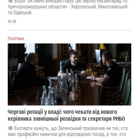
Ворог активно використовує цю зброю насамперед по
причорноморських областях - Херсонській, Миколаївській
та Одеській.
06.08
Політика
Чергові ротації у владі: чого чекати від нового
керівника зовнішньої розвідки та секретаря РНБО
Експерти кажуть, що Зеленський призначив не тих, хто
має професійні навички для відповідних посад, а тих, хто