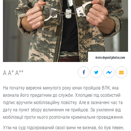
Фото depositphotos.com
+
++
A
A
A
На початку вересня минулого року юнак пройшов ВЛК, яка
визнала його придатним до служби. Хлопцеві під особистий
підпис вручили мобілізаційну повістку. Але в зазначені час та
дату на пункт збору волинянин не прийшов. За ухилення від
мобілізації проти нього розпочали кримінальне провадження.
Утім на суді підозрюваний своєї вини не визнав, бо був певен,