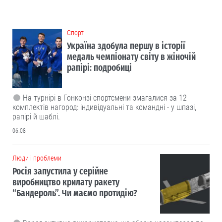
Cпорт
Україна здобула першу в історії
медаль чемпіонату світу в жіночій
рапірі: подробиці
На турнірі в Гонконзі спортсмени змагалися за 12
комплектів нагород: індивідуальні та командні - у шпазі,
рапірі й шаблі.
06.08
Люди і проблеми
Росія запустила у серійне
виробництво крилату ракету
“Бандероль”. Чи маємо протидію?