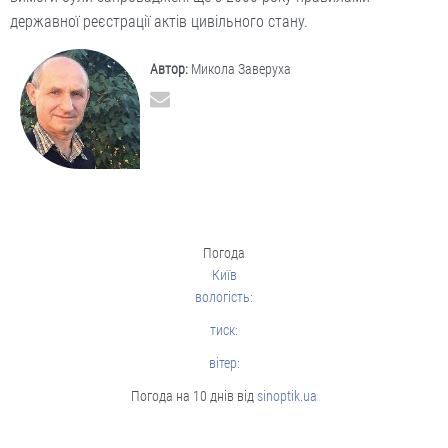
державної реєстрації актів цивільного стану.
Автор:
Микола Заверуха
Погода
Київ
вологість:
тиск:
вітер:
Погода на 10 днів від
sinoptik.ua