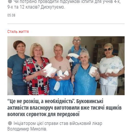
Чи потрібно проводити підсумкові іспити для учнів 4-х,
9-х та 12 класів? Дискутуємо.
05.08
Cтиль життя
“Це не розкіш, а необхідність”. Буковинські
активісти власноруч виготовили вже тисячі ящиків
вологих серветок для передової
Ініціатором цієї справи став військовий лікар
Володимир Миколів.