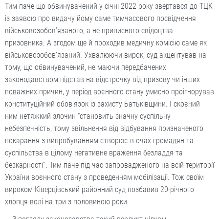
Тим паче що обвинувачений у січні 2022 року звертався до ТЦК
із заявою про видачу йому саме тимчасового посвідчення
військовозобов’язаного, а не приписного свідоцтва
призовника. А згодом ще й проходив медичну комісію саме як
військовозобов’язаний. Ухвалюючи вирок, суд акцентував на
тому, що обвинувачений, не маючи передбачених
законодавством підстав на відстрочку від призову чи інших
поважних причин, у період воєнного стану умисно проігнорував
конституційний обов’язок із захисту Батьківщини. І скоєний
ним нетяжкий злочин “становить значну суспільну
небезпечність, тому звільнення від відбування призначеного
покарання з випробуванням створює в очах громадян та
суспільства в цілому негативне враження безладдя та
безкарності”. Тим паче під час запровадженого на всій території
України воєнного стану з проведенням мобілізації. Тож своїм
вироком Ківерцівський районний суд позбавив 20-річного
хлопця волі на три з половиною роки.