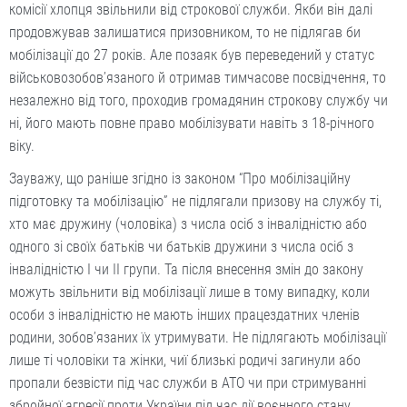
комісії хлопця звільнили від строкової служби. Якби він далі
продовжував залишатися призовником, то не підлягав би
мобілізації до 27 років. Але позаяк був переведений у статус
військовозобов’язаного й отримав тимчасове посвідчення, то
незалежно від того, проходив громадянин строкову службу чи
ні, його мають повне право мобілізувати навіть з 18-річного
віку.
Зауважу, що раніше згідно із законом “Про мобілізаційну
підготовку та мобілізацію” не підлягали призову на службу ті,
хто має дружину (чоловіка) з числа осіб з інвалідністю або
одного зі своїх батьків чи батьків дружини з числа осіб з
інвалідністю I чи II групи. Та після внесення змін до закону
можуть звільнити від мобілізації лише в тому випадку, коли
особи з інвалідністю не мають інших працездатних членів
родини, зобов’язаних їх утримувати. Не підлягають мобілізації
лише ті чоловіки та жінки, чиї близькі родичі загинули або
пропали безвісти під час служби в АТО чи при стримуванні
збройної агресії проти України під час дії воєнного стану.