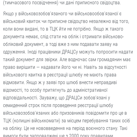
(тимчасового посвідчення) чи дані приписного свідоцтва.
Якщо у військовозобов’язаного чи військовообов’язаної є
військовий квиток чи приписне свідоцтво незалежно від того,
коли вони видані, то в ТЦК йти не потрібно. Якщо ж такого
документа немає, слід стати на облік і отримати військово-
обліковий документ, а тоді вже з ним подавати заяву на
одруження. Іноді працівники ДРАЦСу можуть попросити надати
такий документ для звірки. Але водночас сам громадянин має
право вирішити — надавати його чи ні. Навіть за відсутності
військового квитка в реєстрації шлюбу не мають права
відмовити. Якщо ж у заяві про шлюб внести неправдиві
відомості, то особу притягнуть до адміністративної
відповідальності. Зауважу, що ДРАЦСи зобов’язані у
семиденний строк після проведення реєстрації шлюбу
військовозобов’язаних або призовників повідомити про це в
ТЦК (колишні військкомати) за місцем перебування таких осіб
на обліку. Це не нововведення на період воєнного стану. Такі
вимоги були запроваджені ще з 2000 року правилами