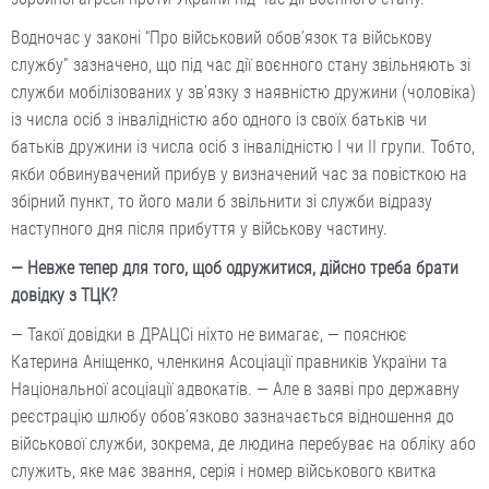
Водночас у законі “Про військовий обов’язок та військову
службу” зазначено, що під час дії воєнного стану звільняють зі
служби мобілізованих у зв’язку з наявністю дружини (чоловіка)
із числа осіб з інвалідністю або одного із своїх батьків чи
батьків дружини із числа осіб з інвалідністю I чи II групи. Тобто,
якби обвинувачений прибув у визначений час за повісткою на
збірний пункт, то його мали б звільнити зі служби відразу
наступного дня після прибуття у військову частину.
— Невже тепер для того, щоб одружитися, дійсно треба брати
довідку з ТЦК?
— Такої довідки в ДРАЦСі ніхто не вимагає, — пояснює
Катерина Аніщенко, членкиня Асоціації правників України та
Національної асоціації адвокатів. — Але в заяві про державну
реєстрацію шлюбу обов’язково зазначається відношення до
військової служби, зокрема, де людина перебуває на обліку або
служить, яке має звання, серія і номер військового квитка