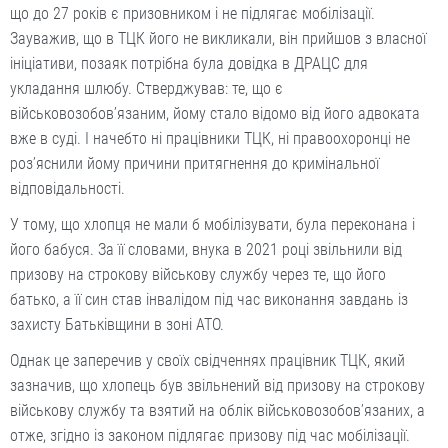
що до 27 років є призовником і не підлягає мобілізації.
Зауважив, що в ТЦК його не викликали, він прийшов з власної
ініціативи, позаяк потрібна була довідка в ДРАЦС для
укладання шлюбу. Стверджував: те, що є
військовозобов’язаним, йому стало відомо від його адвоката
вже в суді. І начебто ні працівники ТЦК, ні правоохоронці не
роз’яснили йому причини притягнення до кримінальної
відповідальності.
У тому, що хлопця не мали б мобілізувати, була переконана і
його бабуся. За її словами, внука в 2021 році звільнили від
призову на строкову військову службу через те, що його
батько, а її син став інвалідом під час виконання завдань із
захисту Батьківщини в зоні АТО.
Однак це заперечив у своїх свідченнях працівник ТЦК, який
зазначив, що хлопець був звільнений від призову на строкову
військову службу та взятий на облік військовозобов’язаних, а
отже, згідно із законом підлягає призову під час мобілізації.