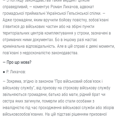
— З погляду законодавства такий вердикт цілком
справедливий, — коментує Роман Лихачов, адвокат
громадської приймальні Української Гельсінської спілки. —
Адже громадяни, яким вручили бойову повістку, зобов’язані
з’явитися до військових частин або на збірні пункти
територіальних центрів комплектування у строки, зазначені в
отриманих ними документах. Бо в іншому разі настає
кримінальна відповідальність. Але в цій справі є деякі моменти,
пов’язані з недосконалістю законодавства.
— Про що мова?
● Р. Лихачов:
— Зокрема, згідно із законом “Про військовий обов’язок і
військову службу”, від призову на строкову військову службу
звільняються громадяни, батько або мати, рідний брат чи
сестра яких загинули, померли або стали особами з
інвалідністю під час проходження військової служби або зборів
військовозобов’язаних. На цій підставі рішенням призовної