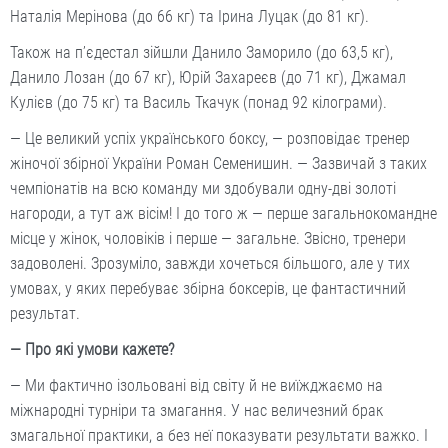
Наталія Мерінова (до 66 кг) та Ірина Луцак (до 81 кг).
Також на п’єдестал зійшли Данило Заморило (до 63,5 кг),
Данило Лозан (до 67 кг), Юрій Захареєв (до 71 кг), Джамал
Кулієв (до 75 кг) та Василь Ткачук (понад 92 кілограми).
— Це великий успіх українського боксу, — розповідає тренер
жіночої збірної України Роман Семенишин. — Зазвичай з таких
чемпіонатів на всю команду ми здобували одну-дві золоті
нагороди, а тут аж вісім! І до того ж — перше загальнокомандне
місце у жінок, чоловіків і перше — загальне. Звісно, тренери
задоволені. Зрозуміло, завжди хочеться більшого, але у тих
умовах, у яких перебуває збірна боксерів, це фантастичний
результат.
— Про які умови кажете?
— Ми фактично ізольовані від світу й не виїжджаємо на
міжнародні турніри та змагання. У нас величезний брак
змагальної практики, а без неї показувати результати важко. І