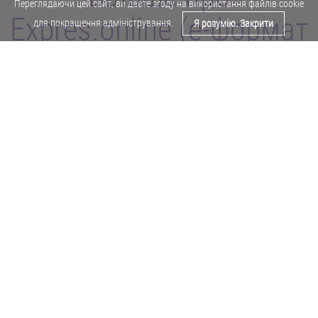
Переглядаючи цей сайт, ви даєте згоду на використання файлів cookie
Expres.online (e-формат
для покращення адміністрування.
Я розумію. Закрити
газети "Експрес")
Поділитися у Facebook
Політика конфіденційності
Реклама
Карта сайту
Офіційне повідомлення
Забороняється копіювати будь-які матеріали е-формату газети "Експрес"
без отримання попереднього письмового дозволу редакції.
Авторські права ⓒ 2019. Всі права
захищені