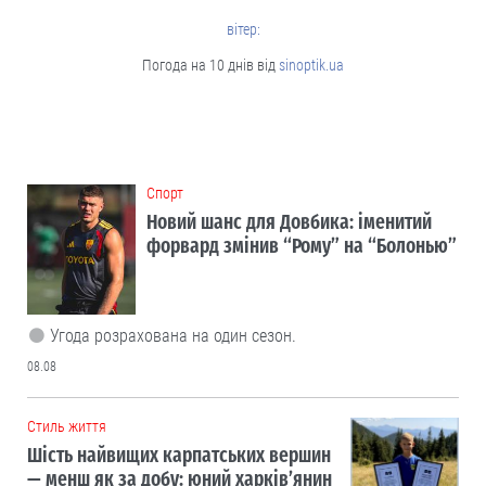
вітер:
Погода на 10 днів від
sinoptik.ua
Cпорт
Новий шанс для Довбика: іменитий
форвард змінив “Рому” на “Болонью”
Угода розрахована на один сезон.
08.08
Cтиль життя
Шість найвищих карпатських вершин
— менш як за добу: юний харків’янин