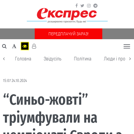
ПЕРЕДПЛАЧУЙ ЗАРАЗ!
Togg
navi
Головна
Звідусіль
Політика
Люди і пробле
15:07 24.10.2024
“Синьо-жовті”
тріумфували на