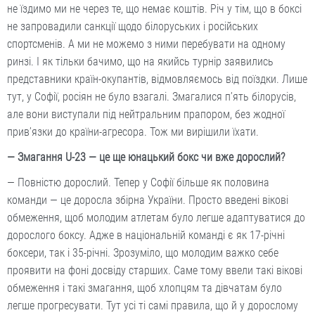
не їздимо ми не через те, що немає коштів. Річ у тім, що в боксі
не запровадили санкції щодо білоруських і російських
спортсменів. А ми не можемо з ними перебувати на одному
ринзі. І як тільки бачимо, що на якийсь турнір заявились
представники країн-окупантів, відмовляємось від поїздки. Лише
тут, у Софії, росіян не було взагалі. Змагалися п’ять білорусів,
але вони виступали під нейтральним прапором, без жодної
прив’язки до країни-агресора. Тож ми вирішили їхати.
— Змагання U-23 — це ще юнацький бокс чи вже дорослий?
— Повністю дорослий. Тепер у Софії більше як половина
команди — це доросла збірна України. Просто введені вікові
обмеження, щоб молодим атлетам було легше адаптуватися до
дорослого боксу. Адже в національній команді є як 17-річні
боксери, так і 35-річні. Зрозуміло, що молодим важко себе
проявити на фоні досвіду старших. Саме тому ввели такі вікові
обмеження і такі змагання, щоб хлопцям та дівчатам було
легше прогресувати. Тут усі ті самі правила, що й у дорослому