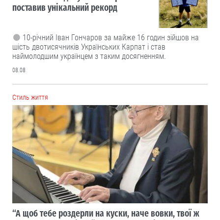
поставив унікальний рекорд
10-річний Іван Гончаров за майже 16 годин зійшов на
шість двотисячників Українських Карпат і став
наймолодшим українцем з таким досягненням.
08.08
Cтиль життя
“А щоб тебе роздерли на куски, наче вовки, твої ж