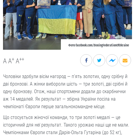
Фото facebook.com/BoxingFederationOfUkraine
+
++
A
A
A
Чоловіки здобули вісім нагород — п’ять золотих, одну срібну й
дві бронзові. А жінки вибороли шість — три золоті, дві срібні й
одну бронзову. Отож, наші спортсмени додали до скарбнички
аж 14 медалей. Як результат — збірна України посіла на
чемпіонаті Європи перше загальнокомандне місце.
Що стосується жіночої команди, то три золоті медалі — це
історичний для неї результат. Такого урожаю наші ще не мали.
Чемпіонками Європи стали Дарія-Ольга Гутаріна (до 52 кг),