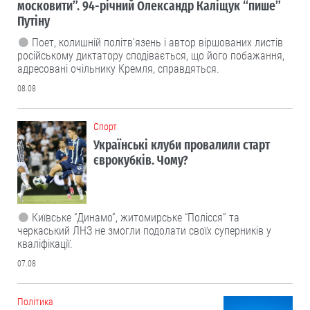
московити”. 94-річний Олександр Каліщук “пише”
Путіну
Поет, колишній політв'язень і автор віршованих листів
російському диктатору сподівається, що його побажання,
адресовані очільнику Кремля, справдяться.
08.08
Cпорт
Українські клуби провалили старт
єврокубків. Чому?
Київське “Динамо”, житомирське “Полісся” та
черкаський ЛНЗ не змогли подолати своїх суперників у
кваліфікації.
07.08
Політика