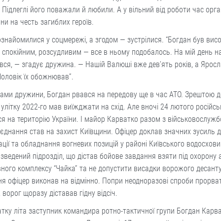
 Підлеглі його поважали й любили. А у вільний від роботи час орг
и на честь загиблих героїв.
знайомилися у соц­мережі, а згодом — зустрілися. “Богдан був вис
 спокійним, розсудливим — все в ньому подобалось. На мій день 
вся, — згадує дружина. — Нашій Валюші вже дев’ять років, а Ярос
Чоловік їх обожнював”.
ами дружини, Богдан рвався на передову ще в час АТО. Зрештою д
 улітку 2022-го мав виїжджати на схід. Але вночі 24 лютого російсь
я на територію України. І майор Карватко разом з військовослуж
’єднання став на захист Київщини. Офіцер доклав значних зусиль 
ації та обладнання вогневих позицій у районі Київського водосхов
зведений підрозділ, що дістав бойове завдання взяти під охорону
ного комплексу “Чайка” та не допустити висадки ворожого десанту
я офіцер виконав на відмінно. Попри не­одноразові спроби прорва
, ворог щоразу діставав гідну відсіч.
тку літа заступник командира ротно-тактичної групи Богдан Карв