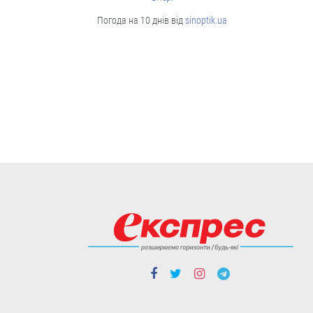
Cтиль життя
Погода на 10 днів від
sinoptik.ua
Борщі, каші, солянка... Волонтерки
з Вінниччини куховарять і
відправляють домашні страви
захисникам
Робота кипить до пізньої ночі.
04.08
Cтиль життя
Із Кентуккі — до