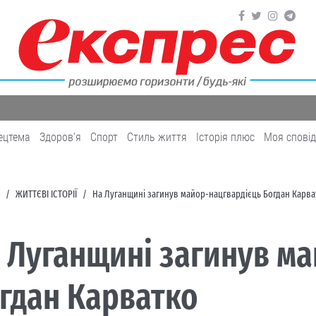
ецтема
Здоров'я
Cпорт
Cтиль життя
Історія плюс
Моя спові
ЖИТТЄВІ ІСТОРІЇ
На Луганщині загинув майор-нацгвардієць Богдан Карва
 Луганщині загинув м
гдан Карватко