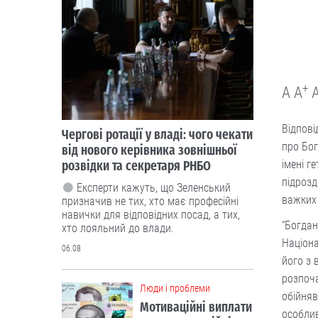
+
A
A
Відпові
Чергові ротації у владі: чого чекати
про Бо
від нового керівника зовнішньої
розвідки та секретаря РНБО
імені г
підрозд
Експерти кажуть, що Зеленський
важких
призначив не тих, хто має професійні
навички для відповідних посад, а тих,
“Богдан
хто лояльний до влади.
Націона
06.08
його з 
розпоча
Люди і проблеми
обійняв
Мотиваційні виплати
особлив