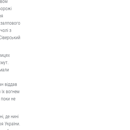
твом
ворожі
ня
 залпового
чолі з
Сіверський
лицях
хмут.
имали
ан віддав
 їх вогнем
 поки не
і, де нині
я України.