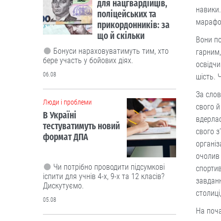
для нацгвардійців,
навики.
поліцейських та
марафон
прикордонників: за
що й скільки
Вони по
Бонуси нараховуватимуть тим, хто
гарним,
бере участь у бойових діях.
освідчи
06.08
шість. 
За слов
Люди і проблеми
свого й
В Україні
вдерлас
тестуватимуть новий
свого з
формат ДПА
організ
очолив 
Чи потрібно проводити підсумкові
спортив
іспити для учнів 4-х, 9-х та 12 класів?
завданн
Дискутуємо.
столиці
05.08
На поча