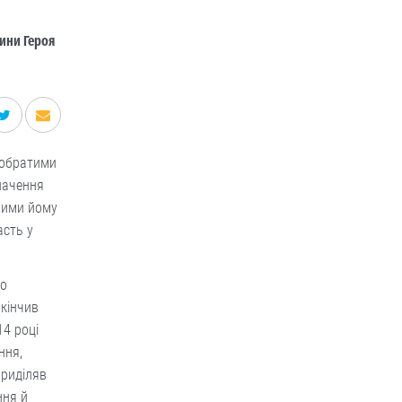
дини Героя
побратими
начення
ними йому
асть у
до
акінчив
14 році
ння,
приділяв
ння й