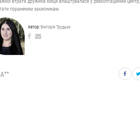
ажкої втрати дружина бійця влаштувалася у реабілітаційний центр
гати пораненим захисникам.
Автор:
Вікторія Трудько
++
A