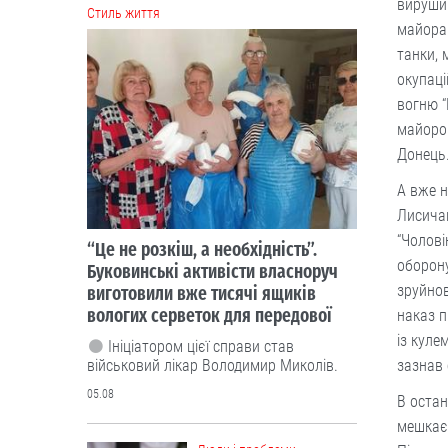
вирушив
Cтиль життя
майора
танки, 
окупаці
вогню “
майором
Донець
А вже н
Лисичан
“Чолові
“Це не розкіш, а необхідність”.
оборону
Буковинські активісти власноруч
зруйнов
виготовили вже тисячі ящиків
вологих серветок для передової
наказ п
із куле
Ініціатором цієї справи став
військовий лікар Володимир Миколів.
зазнав
05.08
В остан
мешкає 