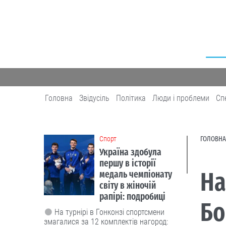
Головна
Звідусіль
Політика
Люди і проблеми
Сп
Cпорт
ГОЛОВНА
Україна здобула
першу в історії
На
медаль чемпіонату
світу в жіночій
рапірі: подробиці
Бо
На турнірі в Гонконзі спортсмени
змагалися за 12 комплектів нагород: