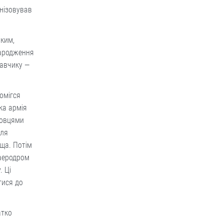
анізовував
оким,
народження
лавчику —
омігся
ка армія
бовцями
для
ища. Потім
 аеродром
. Ці
тися до
атко