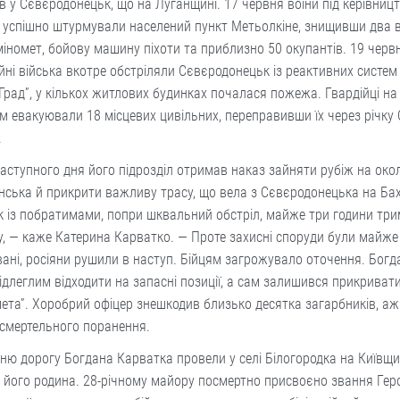
 у Сєвєродонецьк, що на Луганщині. 17 червня воїни під керівниц
 успішно штурмували населений пункт Метьолкіне, знищивши два 
міномет, бойову машину піхоти та приблизно 50 окупантів. 19 черв
йні війська вкотре обстріляли Сєвєродонецьк із реактивних систем
Град”, у кількох житлових будинках почалася пожежа. Гвардійці на 
 евакуювали 18 місцевих цивільних, переправивши їх через річку 
.
аступного дня його підрозділ отримав наказ зай­няти рубіж на око
ська й прикрити важливу трасу, що вела з Сєвєродонецька на Ба
к із побратимами, попри шквальний обстріл, майже три години тр
, — каже Катерина Карватко. — Проте захисні споруди були майже
ані, росіяни рушили в наступ. Бійцям загрожувало оточення. Богд
ідлеглим відходити на запасні позиції, а сам залишився прикривати
мета”. Хоробрий офіцер знешкодив близько десятка загарбників, аж
 смертельного поранення.
ню дорогу Богдана Карватка провели у селі Білогородка на Київщин
його родина. 28-річному майору посмертно присвоєно звання Геро