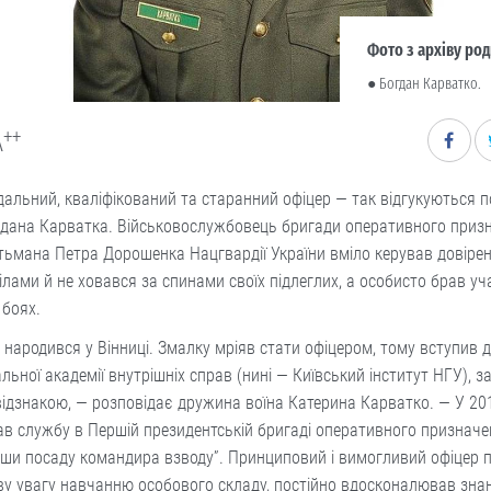
Фото з архіву ро
● Богдан Карватко.
++
A
дальний, кваліфікований та старанний офіцер — так відгукуються 
гдана Карватка. Військовослужбовець бригади оперативного приз
етьмана Петра Дорошенка Нацгвардії України вміло керував довіре
ілами й не ховався за спинами своїх підлеглих, а особисто брав уч
 боях.
 народився у Вінниці. Змалку мріяв стати офіцером, тому вступив 
льної академії внутрішніх справ (нині — Київський інститут НГУ), з
відзнакою, — розповідає дружина воїна Катерина Карватко. — У 20
в службу в Першій президентській бригаді оперативного призначе
ши посаду командира взводу”. Принциповий і вимогливий офіцер 
у увагу навчанню особового складу, постійно вдосконалював зна