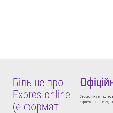
Більше про
Офіцій
Expres.online
Забороняється копіюва
отримання попередньо
(e-формат