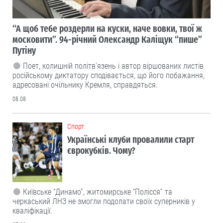
“А щоб тебе роздерли на куски, наче вовки, твої ж
московити”. 94-річний Олександр Каліщук “пише”
Путіну
Поет, колишній політв'язень і автор віршованих листів
російському диктатору сподівається, що його побажання,
адресовані очільнику Кремля, справдяться.
08.08
Cпорт
Українські клуби провалили старт
єврокубків. Чому?
Київське “Динамо”, житомирське “Полісся” та
черкаський ЛНЗ не змогли подолати своїх суперників у
кваліфікації.