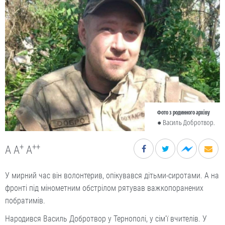
Фото з родинного архіву
● Василь Добротвор.
+
++
A
A
A
У мирний час він волонтерив, опікувався дітьми-сиротами. А на
фронті під мінометним обстрілом рятував важкопоранених
побратимів.
Народився Василь Добротвор у Тернополі, у сім’ї вчителів. У