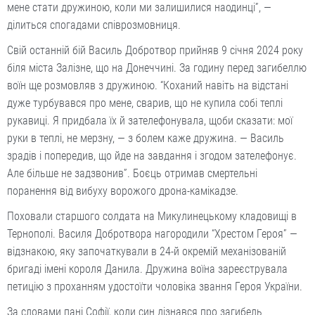
мене стати дружиною, коли ми залишилися наодинці”, —
ділиться спогадами співрозмовниця.
Свій останній бій Василь Добротвор прийняв 9 січня 2024 року
біля міста Залізне, що на Донеччині. За годину перед загибеллю
воїн ще розмовляв з дружиною. “Коханий навіть на відстані
дуже турбувався про мене, сварив, що не купила собі теплі
рукавиці. Я придбала їх й зателефонувала, щоби сказати: мої
руки в теплі, не мерзну, — з болем каже дружина. — Василь
зрадів і попередив, що йде на завдання і згодом зателефонує.
Але більше не задзвонив”. Боєць отримав смертельні
поранення від вибуху ворожого дрона-камікадзе.
Поховали старшого солдата на Микулинецькому кладовищі в
Тернополі. Василя Добротвора нагородили “Хрестом Героя” —
відзнакою, яку започаткували в 24-й окремій механізованій
бригаді імені короля Данила. Дружина воїна зареєструвала
петицію з проханням удостоїти чоловіка звання Героя України.
За словами пані Софії, коли син дізнався про загибель