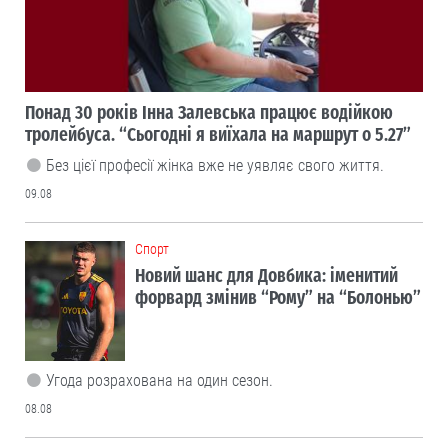
Понад 30 років Інна Залевська працює водійкою
тролейбуса. “Сьогодні я виїхала на маршрут о 5.27”
Без цієї професії жінка вже не уявляє свого життя.
09.08
Cпорт
Новий шанс для Довбика: іменитий
форвард змінив “Рому” на “Болонью”
Угода розрахована на один сезон.
08.08