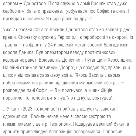
словом — Добротвор. Після служби в армії Василь став дуже
серйозним, багато працював, турбувався про Софію та сина. І
виглядав щасливим. Я щиро радів за друга”.
Уже 2 березня 2022-го Василь Добротвор став на захист рідної
країни. Спочатку служив у Тернополі, в теробороні та охороні. Із
травня — на фронті, у 24-й окремій механізованій бригаді імені
короля Данила. Був оператором взводу протитанкових
керованих ракет. Воював на Донеччині, Луганщині, Херсонщині.
На війні отримав позивний “Добро”, що походив від прізвища й
цілком відповідав характеру воїна. “Якось Василь з двома
побратимами потрапили під щільний мінометний обстріл, —
розповідає пані Софія. — Він пригнувся, а інших бійців
поранило. То чоловік витягнув їх з-під куль, врятував”.
...У квітні 2023-го, коли воїн приїхав у відпустку, закохані
одружилися. “Василь чекав мене зі своєю сестрою та
племінниками у центрі Тернополя. Подарував великий букет, а
зробити привселюдно пропозицію посоромився. Попросив