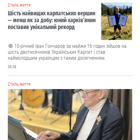
Cтиль життя
Шість найвищих карпатських вершин
— менш як за добу: юний харків’янин
поставив унікальний рекорд
10-річний Іван Гончаров за майже 16 годин зійшов на
шість двотисячників Українських Карпат і став
наймолодшим українцем з таким досягненням.
08.08
Cтиль життя