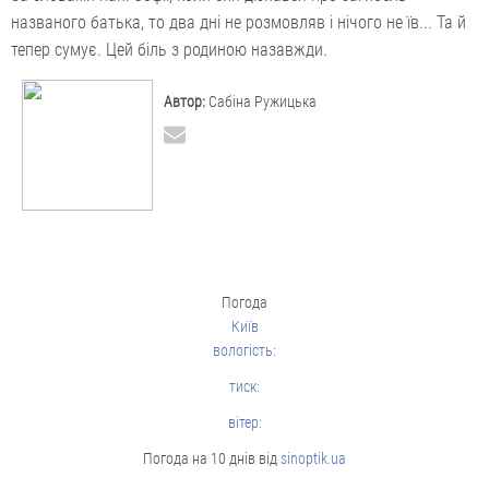
названого батька, то два дні не розмовляв і нічого не їв... Та й
тепер сумує. Цей біль з родиною назавжди.
Автор:
Сабіна Ружицька
Погода
Київ
вологість:
тиск:
вітер:
Погода на 10 днів від
sinoptik.ua