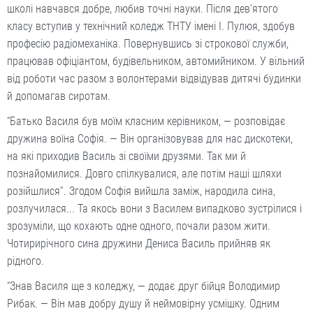
школі навчався добре, любив точні науки. Після дев’ятого
класу вступив у технічний коледж ТНТУ імені І. Пулюя, здобув
професію радіомеханіка. Повернувшись зі строкової служби,
працював офіціантом, будівельником, автомийником. У вільний
від роботи час разом з волонтерами відвідував дитячі будинки
й допомагав сиротам.
“Батько Василя був моїм класним керівником, — розповідає
дружина воїна Софія. — Він організовував для нас дискотеки,
на які приходив Василь зі своїми друзями. Так ми й
познайомилися. Довго спілкувалися, але потім наші шляхи
розійшлися”. Згодом Софія вийшла заміж, народила сина,
розлучилася... Та якось вони з Василем випадково зустрілися і
зрозуміли, що кохають одне одного, почали разом жити.
Чотирирічного сина дружини Дениса Василь прийняв як
рідного.
“Знав Василя ще з коледжу, — додає друг бійця Володимир
Рибак. — Він мав добру душу й неймовірну усмішку. Одним