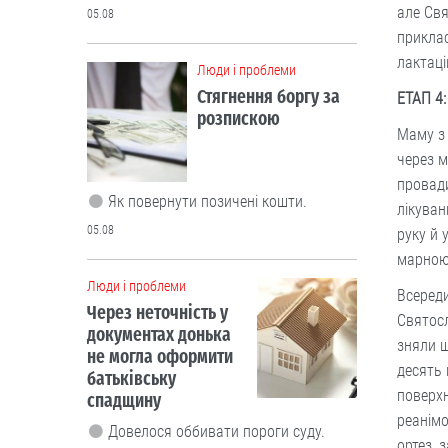
але Свя
05.08
приклас
лактаці
Люди і проблеми
Стягнення боргу за
ЕТАП 4
розпискою
Маму з 
через м
провади
Як повернути позичені кошти.
лікуван
05.08
руку й 
марною
Люди і проблеми
Всереди
Через неточність у
Святосл
документах донька
зняли ш
не могла оформити
десять 
батьківську
поверхн
спадщину
реанімо
Довелося оббивати пороги суду.
ортез, 