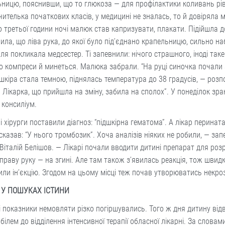
ницю, пояснивши, що то глюкоза — для профілактики коливань рів
чителька початкових класів, у медицині не зналась, то й довіряла 
 третьої години ночі малюк став капризувати, плакати. Підійшла д
ила, що ліва рука, до якої було під’єднано крапельницю, сильно на
ля покликала медсестер. Ті запевнили: нічого страшного, іноді таке
 компреси й минеться. Малюка забрали. “На руці синочка почали 
шкіра стала темною, піднялась температура до 38 градусів, — розп
 Лікарка, що прийшла на зміну, забила на сполох”. У понеділок зра
 консиліум.
і хірурги поставили діагноз: “підшкірна гематома”. А лікар перинат
сказав: “У нього тромбозик”. Хоча аналізів ніяких не робили, — за
Віталій Белішов. — Лікарі почали вводити дитині препарат для роз
 праву руку — на згині. Але там також з’явилась реакція, тож швид
ли ін’єкцію. Згодом на цьому місці теж почав утворюватись некроз
: У ПОШУКАХ ІСТИНИ
 показники немовляти різко погіршувались. Того ж дня дитину від
білем до відділення інтенсивної терапії обласної лікарні. За словами