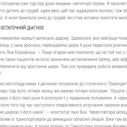
тославчик уже тоді був дуже жвавим і витягнув трубки. Я наполяг
ти дитину до грудей, адже весь цей час зціджувала молоко, тож з
ю. А коли приклала сина до грудей, він став активно смоктати мол
: ОСТАТОЧНИЙ ДІАГНОЗ
немовлям нарешті виписали додому. Здавалося, все найгірше позад
ісяць у сина зрослась пересаджена шкіра й рука перестала розгин
ть Яна Боровська. — Лише згодом нам пояснили, що на той час у 
ня таких пацієнтів не було зазначено встановлення ортезу, аби за
убезпечити від зростання шкіри. Тож уся проведена робота виявил
”.
ні листопада мама з дитиною потрапили до столичного “Охматдит
аву тоді було чотири місяці, він важив чотири кілограми. “Хірурги 
кіру з його лівої руки й розігнули її у правильне положення. А чере
після того під час наступного оперативного втручання закрили вс
ю шкірою з його ніжок”, — констатує пані Яна. Через півтора місяц
білем їх транспортували до вінницької обласної лікарні. Вже там 
зафіксувавши руку. А потім додому до Святослава приходив фахівец