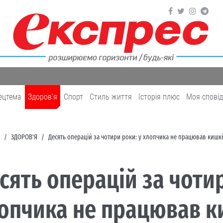
ецтема
Здоров'я
Cпорт
Cтиль життя
Історія плюс
Моя спові
ЗДОРОВ'Я
Десять операцій за чотири роки: у хлопчика не працював кишк
сять операцій за чотир
опчика не працював к