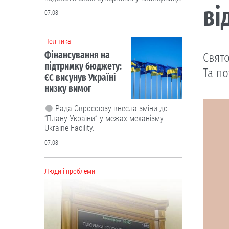
ві
07.08
Політика
Фінансування на
Свято
підтримку бюджету:
Та по
ЄС висунув Україні
низку вимог
Рада Євросоюзу внесла зміни до
“Плану України” у межах механізму
Ukraine Facility.
07.08
Люди і проблеми