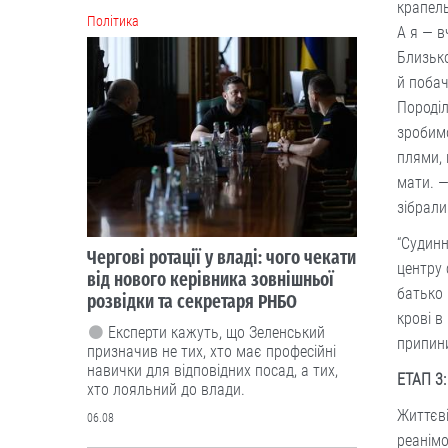
крапель
Політика
А я — в
Близько
й побач
Породіл
зробимо
плями, 
мати. —
зібрали
“Судинн
Чергові ротації у владі: чого чекати
центру 
від нового керівника зовнішньої
батько 
розвідки та секретаря РНБО
крові в
Експерти кажуть, що Зеленський
припини
призначив не тих, хто має професійні
навички для відповідних посад, а тих,
ЕТАП 3
хто лояльний до влади.
Життєві
06.08
реанімо