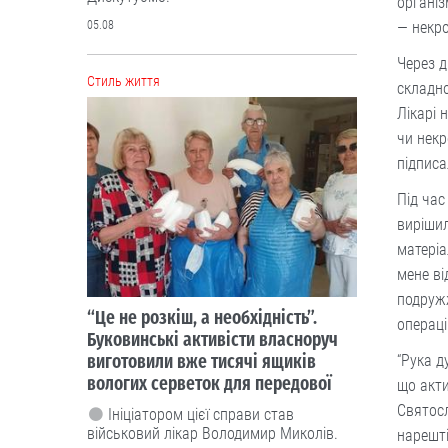
організ
05.08
— некро
Через д
Cтиль життя
складно
Лікарі 
чи некр
підписа
Під час
вирішил
матеріа
мене ві
подруж
“Це не розкіш, а необхідність”.
операці
Буковинські активісти власноруч
виготовили вже тисячі ящиків
“Рука 
вологих серветок для передової
що акти
Святосл
Ініціатором цієї справи став
військовий лікар Володимир Миколів.
нарешті