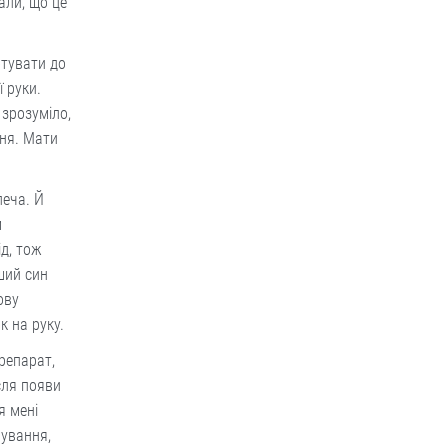
али, що це
отувати до
 руки.
 зрозуміло,
ння. Мати
леча. Й
м
ід, тож
ший син
ову
к на руку.
репарат,
сля появи
я мені
чування,