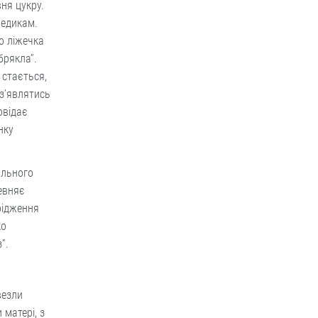
ня цукру.
медикам.
о ліжечка
брякла”.
 стається,
з’являтись
овідає
нку
ального
певняє
рідження
ко
”.
везли
 матері, з