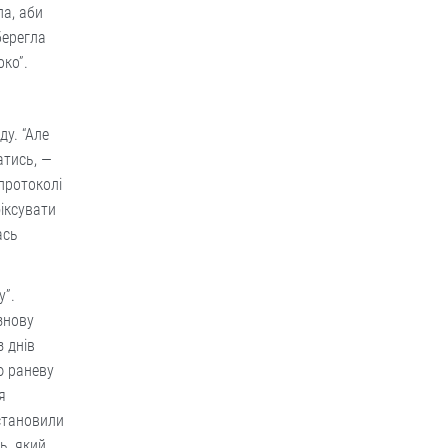
ла, аби
берегла
око”.
у. “Але
атись, —
протоколі
фіксувати
ась
у”.
знову
з днів
ю раневу
я
встановили
ь, який