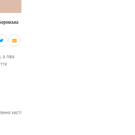
Боровська
 а ліва
иття
лення кисті