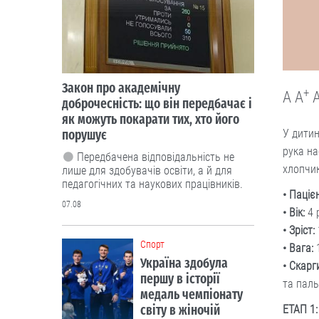
Закон про академічну
+
A
A
доброчесність: що він передбачає і
як можуть покарати тих, хто його
порушує
У дитин
рука на
Передбачена відповідальність не
хлопчи
лише для здобувачів освіти, а й для
педагогічних та наукових працівників.
•
Пацієн
07.08
•
Вік:
4 
•
Зріст:
Cпорт
• Вага:
1
Україна здобула
• Скарг
першу в історії
та паль
медаль чемпіонату
світу в жіночій
ЕТАП 1