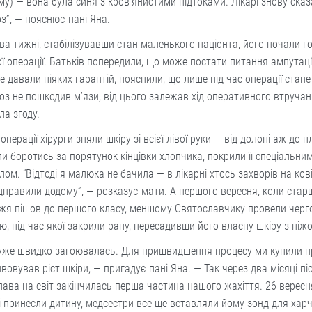
му) — вона була синя з кров’янистими підтоками. Лікарі знову сказ
з”, — пояснює пані Яна.
ва тижні, стабілізувавши стан маленького пацієнта, його почали г
ї операції. Батьків попередили, що може постати питання ампутації
не давали ніяких гарантій, пояснили, що лише під час операції стане
оз не пошкодив м’язи, від цього залежав хід оперативного втруча
ла згоду.
 операції хірурги зняли шкіру зі всієї лівої руки — від долоні аж до п
и боротись за порятунок кінцівки хлопчика, покрили її спеціальни
лом. “Відтоді я малюка не бачила — в лікарні хтось захворів на ков
дправили додому”, — розказує мати. А першого вересня, коли стар
жя пішов до першого класу, меншому Святославчику провели черг
ю, під час якої закрили рану, пересадивши його власну шкіру з ніжо
дуже швидко загоювалась. Для пришвидшення процесу ми купили п
вовував ріст шкіри, — пригадує пані Яна. — Так через два місяці пі
ава на світ закінчилась перша частина нашого жахіття. 26 вересн
 принесли дитину, медсестри все ще вставляли йому зонд для хар