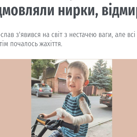
дмовляли нирки, відми
слав з'явився на світ з нестачею ваги, але всі
тім почалось жахіття.