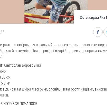
Фото надала Яна 
++
A
и раптово погіршився загальний стан, перестали працювати нирки,
брякла й потемніла. Тож перші дні лікарі боролись за порятунок ж
ка.
т:
Святослав Боровський
роки
106 см
5,6 кг
и:
відмирання шкіри лівої руки, сповільнення росту кінцівки, викрив
чиків.
: З ЧОГО ВСЕ ПОЧАЛОСЯ