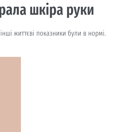
рала шкіра руки
 інші життєві показники були в нормі.