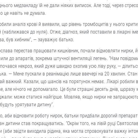
нього медзакладу їй не дали ніяких виписок. Але тоді, через стрес
о це навіть не думала.
обили аналіз крові й виявили, що рівень тромбоцитів у нього крит
 (наближався до нуля). Отже, діагноз, який поставили в лікарні іме
а, був хибним”, — зауважує батько.
слава перестав працювати кишківник, почали відмовляти нирки, й
или до апаратів, зокрема штучної вентиляції легень. “Нам повідом
почався некроз, який дуже швидко охопив усю ліву руку, — ділитьс
ка. — Мене пускали в реанімацію лише ввечері на 20 хвилин. Стан
ай важкий. Казали, що шансів на порятунок немає. Лікарі робили 
, але нічого не допомагало. Це були страшні десять днів, щоразу 
жали: може статися найгірше. Мовляв, якщо нирки не запрацюють
 будуть урятувати дитину”.
о, аби відновити роботу нирок, батьки придбали дорогий препарат
ан дитини став покращуватись. “Окрім того, на лівій руці Святосла
и (аби звідти виходила рідина, яка могла спровокувати важку інто