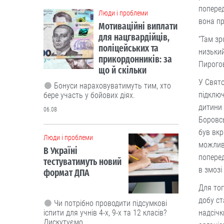
поперед
Люди і проблеми
вона пр
Мотиваційні виплати
для нацгвардійців,
“Там зр
поліцейських та
низький
прикордонників: за
Пирогов
що й скільки
У Свято
Бонуси нараховуватимуть тим, хто
підключ
бере участь у бойових діях.
дитини 
06.08
Боровсь
був вкр
Люди і проблеми
можливе
В Україні
поперед
тестуватимуть новий
в змозі
формат ДПА
Для тог
добу ст
Чи потрібно проводити підсумкові
іспити для учнів 4-х, 9-х та 12 класів?
надсічк
Дискутуємо.