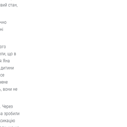
овий стан,
ично
ні
ого
или, що в
я Яна
 дитини
все
мене
, вони не
. Через
ва зробили
ксикацію