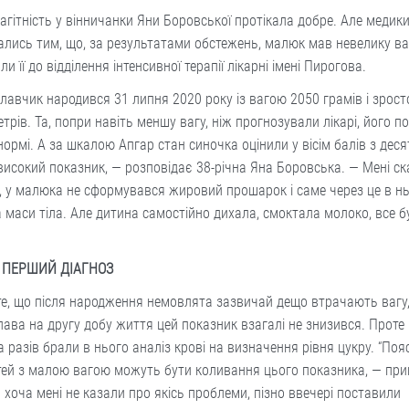
агітність у вінничанки Яни Боровської протікала добре. Але медик
лись тим, що, за результатами обстежень, малюк мав невелику ваг
ли її до відділення інтенсивної терапії лікарні імені Пирогова.
лавчик народився 31 липня 2020 року із вагою 2050 грамів і зрост
трів. Та, попри навіть меншу вагу, ніж прогнозували лікарі, його п
нормі. А за шкалою Апгар стан синочка оцінили у вісім балів з деся
високий показник, — розповідає 38-річна Яна Боровська. — Мені ск
 у малюка не сформувався жировий прошарок і саме через це в н
 маси тіла. Але дитина самостійно дихала, смоктала молоко, все б
: ПЕРШИЙ ДІАГНОЗ
е, що після народження немовлята зазвичай дещо втрачають вагу,
ава на другу добу життя цей показник взагалі не знизився. Проте
а разів брали в нього аналіз крові на визначення рівня цукру. “По
тей з малою вагою можуть бути коливання цього показника, — при
І хоча мені не казали про якісь проблеми, пізно ввечері поставили