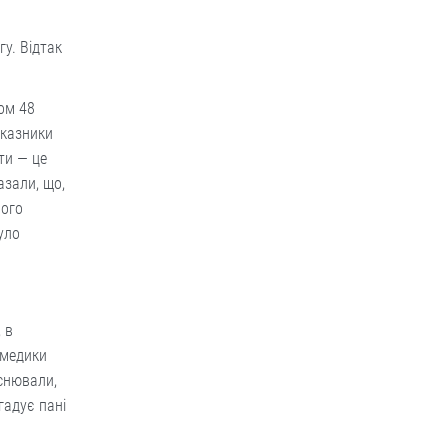
и
у. Відтак
ом 48
оказники
ти — це
азали, що,
ього
уло
 в
 медики
яснювали,
гадує пані