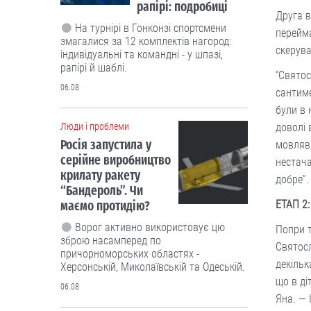
рапірі: подробиці
Друга в
На турнірі в Гонконзі спортсмени
перейма
змагалися за 12 комплектів нагород:
скерува
індивідуальні та командні - у шпазі,
рапірі й шаблі.
“Святос
06.08
сантиме
були в 
Люди і проблеми
доволі 
Росія запустила у
мовляв,
серійне виробництво
нестача
крилату ракету
добре”.
“Бандероль”. Чи
маємо протидію?
ЕТАП 2
Ворог активно використовує цю
Попри т
зброю насамперед по
Святосл
причорноморських областях -
декільк
Херсонській, Миколаївській та Одеській.
що в ді
06.08
Яна. — 