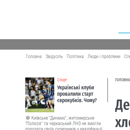
Головна
Звідусіль
Політика
Люди і проблеми
Сп
Cпорт
ГОЛОВНА
Українські клуби
провалили старт
Де
єврокубків. Чому?
хл
Київське “Динамо”, житомирське
“Полісся” та черкаський ЛНЗ не змогли
подолати своїх суперників у кваліфікації.