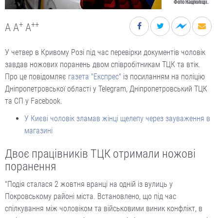
Фото Нацполіції.
+
++
A
A
A
У четвер в Кривому Розі під час перевірки документів чоловік
завдав ножових поранень двом співробітникам ТЦК та втік.
Про це повідомляє
газета "Експрес"
із посиланням на поліцію
Дніпропетровської області у Telegram, Дніпропетровський ТЦК
та СП у Facebook.
У Києві чоловік зламав жінці щелепу через зауваження в
магазині
Двоє працівників ТЦК отримали ножові
поранення
"Подія сталася 2 жовтня вранці на одній із вулиць у
Покровському районі міста. Встановлено, що під час
спілкування між чоловіком та військовими виник конфлікт, в