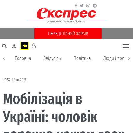
ПЕРЕДПЛАЧУЙ ЗАРАЗ!
Togg
navi
Головна
Звідусіль
Політика
Люди і пробле
15:52 02.10.2025
Мобілізація в
Україні: чоловік