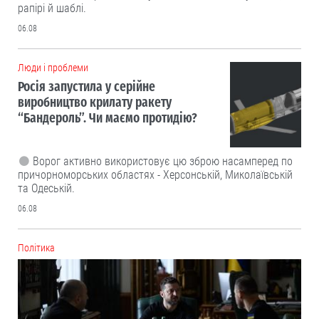
рапірі й шаблі.
06.08
Люди і проблеми
Росія запустила у серійне
виробництво крилату ракету
“Бандероль”. Чи маємо протидію?
Ворог активно використовує цю зброю насамперед по
причорноморських областях - Херсонській, Миколаївській
та Одеській.
06.08
Політика