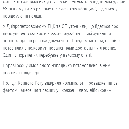
ході якого зловмисник дістав з кишені ніж та завдав ним ударів
53-річному та 36-річному військовослужбовцям", - ідеться у
повідомленні поліції.
У Дніпропетровському ТЦК та СП уточнили, що йдеться про
двох уповноважених військовослужбовців, які зупинили
чоловіка для перевірки документів. Повідомляється, що обох
потерпілих з ножовими пораненнями доставили у лікарню.
Один із поранених перебуває у важкому стані.
Наразі особу ймовірного нападника встановлено, з ним
розпочаті слідчі дії.
Поліція Кривого Рогу відкрила кримінальні провадження за
фактом нанесення тілесних ушкоджень двом військовим.