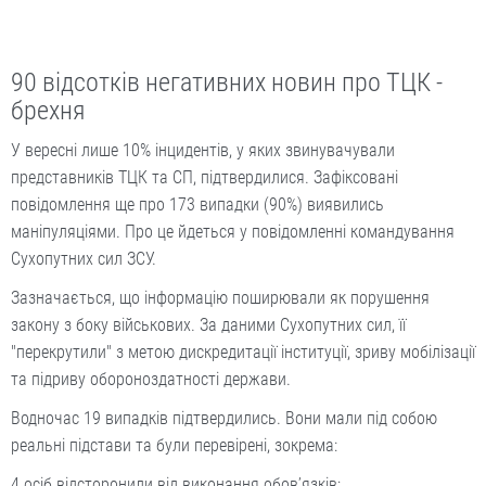
90 відсотків негативних новин про ТЦК -
брехня
У вересні лише 10% інцидентів, у яких звинувачували
представників ТЦК та СП, підтвердилися. Зафіксовані
повідомлення ще про 173 випадки (90%) виявились
маніпуляціями. Про це йдеться у повідомленні командування
Сухопутних сил ЗСУ.
Зазначається, що інформацію поширювали як порушення
закону з боку військових. За даними Сухопутних сил, її
"перекрутили" з метою дискредитації інституції, зриву мобілізації
та підриву обороноздатності держави.
Водночас 19 випадків підтвердились. Вони мали під собою
реальні підстави та були перевірені, зокрема:
4 осіб відсторонили від виконання обов’язків;