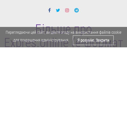
Більше про
Переглядаючи цей сайт, ви даєте згоду на використання файлів cookie
Expres.online (e-формат
для покращення адміністрування.
Я розумію. Закрити
газети "Експрес")
Поділитися у Facebook
Політика конфіденційності
Реклама
Карта сайту
Офіційне повідомлення
Забороняється копіювати будь-які матеріали е-формату газети "Експрес"
без отримання попереднього письмового дозволу редакції.