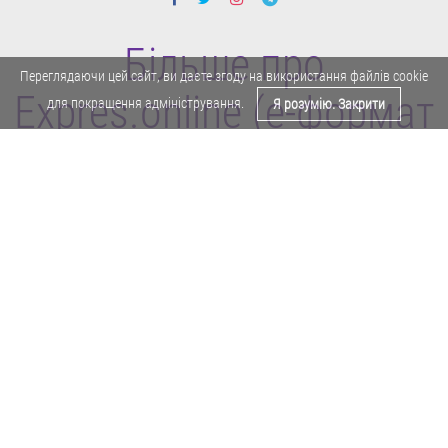
Більше про
Переглядаючи цей сайт, ви даєте згоду на використання файлів cookie
Expres.online (e-формат
для покращення адміністрування.
Я розумію. Закрити
газети "Експрес")
Поділитися у Facebook
Політика конфіденційності
Реклама
Карта сайту
Офіційне повідомлення
Забороняється копіювати будь-які матеріали е-формату газети "Експрес"
без отримання попереднього письмового дозволу редакції.