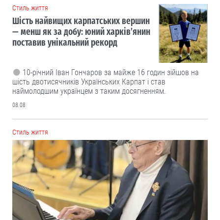
Cтиль життя
Шість найвищих карпатських вершин
— менш як за добу: юний харків’янин
поставив унікальний рекорд
10-річний Іван Гончаров за майже 16 годин зійшов на
шість двотисячників Українських Карпат і став
наймолодшим українцем з таким досягненням.
08.08
Cтиль життя