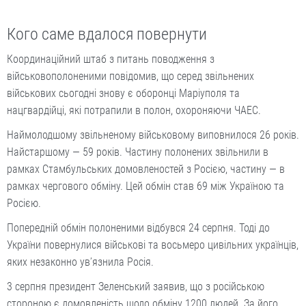
Кого саме вдалося повернути
Координаційний штаб з питань поводження з
військовополоненими повідомив, що серед звільнених
військових сьогодні знову є оборонці Маріуполя та
нацгвардійці, які потрапили в полон, охороняючи ЧАЕС.
Наймолодшому звільненому військовому виповнилося 26 років.
Найстаршому — 59 років. Частину полонених звільнили в
рамках Стамбульських домовленостей з Росією, частину — в
рамках чергового обміну. Цей обмін став 69 між Україною та
Росією.
Попередній обмін полоненими відбувся 24 серпня. Тоді до
України повернулися військові та восьмеро цивільних українців,
яких незаконно увʼязнила Росія.
3 серпня президент Зеленський заявив, що з російською
стороною є домовленість щодо обміну 1200 людей. За його