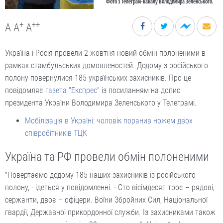
Фото з Телеграм-каналу Володимира Зеленського.
+
++
A
A
A
Україна і Росія провели 2 жовтня новий обмін полоненими в
рамках стамбульських домовленостей. Додому з російського
полону повернулися 185 українських захисників. Про це
повідомляє
газета "Експрес"
із посиланням на допис
президента України Володимира Зеленського у Телеграмі.
Мобілізація в Україні: чоловік поранив ножем двох
співробітників ТЦК
Україна та РФ провели обмін полоненими
"Повертаємо додому 185 наших захисників із російського
полону, - ідеться у повідомленні. - Сто вісімдесят троє – рядові,
сержанти, двоє – офіцери. Воїни Збройних Сил, Національної
гвардії, Державної прикордонної служби. Із захисниками також