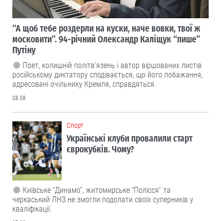
“А щоб тебе роздерли на куски, наче вовки, твої ж
московити”. 94-річний Олександр Каліщук “пише”
Путіну
Поет, колишній політв'язень і автор віршованих листів
російському диктатору сподівається, що його побажання,
адресовані очільнику Кремля, справдяться.
08.08
Cпорт
Українські клуби провалили старт
єврокубків. Чому?
Київське “Динамо”, житомирське “Полісся” та
черкаський ЛНЗ не змогли подолати своїх суперників у
кваліфікації.