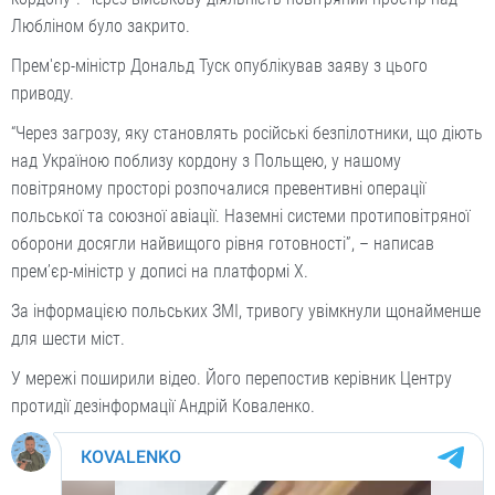
Любліном було закрито.
Прем'єр-міністр Дональд Туск опублікував заяву з цього
приводу.
“Через загрозу, яку становлять російські безпілотники, що діють
над Україною поблизу кордону з Польщею, у нашому
повітряному просторі розпочалися превентивні операції
польської та союзної авіації. Наземні системи протиповітряної
оборони досягли найвищого рівня готовності”, – написав
прем’єр-міністр у дописі на платформі X.
За інформацією польських ЗМІ, тривогу увімкнули щонайменше
для шести міст.
У мережі поширили відео. Його перепостив керівник Центру
протидії дезінформації Андрій Коваленко.