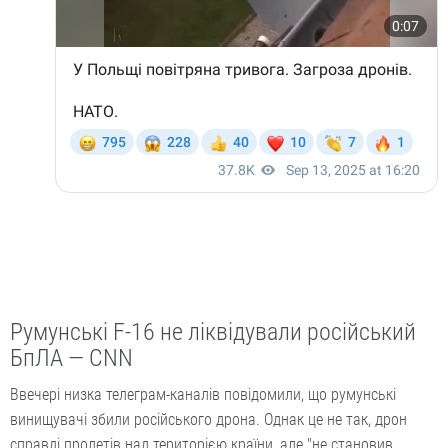
Румунські F-16 не ліквідували російський
БпЛА — CNN
Ввечері низка телеграм-каналів повідомили, що румунські
винищувачі збили російського дрона. Однак це не так, дрон
справді пролетів над територією країни, але "не становив