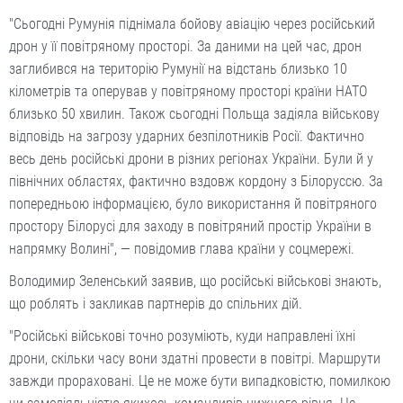
"Сьогодні Румунія піднімала бойову авіацію через російський
дрон у її повітряному просторі. За даними на цей час, дрон
заглибився на територію Румунії на відстань близько 10
кілометрів та оперував у повітряному просторі країни НАТО
близько 50 хвилин. Також сьогодні Польща задіяла військову
відповідь на загрозу ударних безпілотників Росії. Фактично
весь день російські дрони в різних регіонах України. Були й у
північних областях, фактично вздовж кордону з Білоруссю. За
попередньою інформацією, було використання й повітряного
простору Білорусі для заходу в повітряний простір України в
напрямку Волині", — повідомив глава країни у соцмережі.
Володимир Зеленський заявив, що російські військові знають,
що роблять і закликав партнерів до спільних дій.
"Російські військові точно розуміють, куди направлені їхні
дрони, скільки часу вони здатні провести в повітрі. Маршрути
завжди прораховані. Це не може бути випадковістю, помилкою