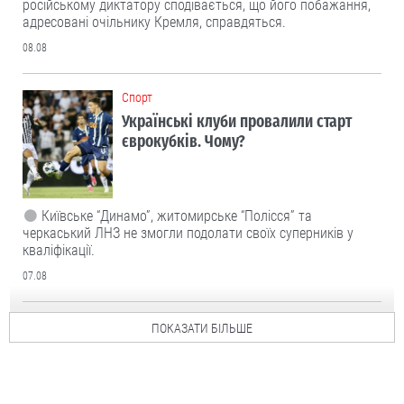
російському диктатору сподівається, що його побажання,
адресовані очільнику Кремля, справдяться.
08.08
Cпорт
Українські клуби провалили старт
єврокубків. Чому?
Київське “Динамо”, житомирське “Полісся” та
черкаський ЛНЗ не змогли подолати своїх суперників у
кваліфікації.
07.08
ПОКАЗАТИ БІЛЬШЕ