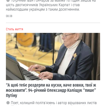
10-річний Іван Гончаров за майже 16 годин зійшов на
шість двотисячників Українських Карпат і став
наймолодшим українцем з таким досягненням.
08.08
Cтиль життя
“А щоб тебе роздерли на куски, наче вовки, твої ж
московити”. 94-річний Олександр Каліщук “пише”
Путіну
Поет, колишній політв'язень і автор віршованих листів