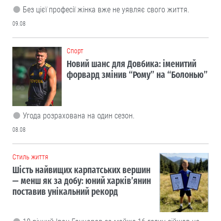
Без цієї професії жінка вже не уявляє свого життя.
09.08
Cпорт
Новий шанс для Довбика: іменитий
форвард змінив “Рому” на “Болонью”
Угода розрахована на один сезон.
08.08
Cтиль життя
Шість найвищих карпатських вершин
— менш як за добу: юний харків’янин
поставив унікальний рекорд