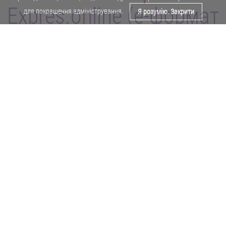
Expres.online (e-формат
для покращення адміністрування.
Я розумію. Закрити
газети "Експрес")
Поділитися у Facebook
Політика конфіденційності
Реклама
Карта сайту
Офіційне повідомлення
Забороняється копіювати будь-які матеріали е-формату газети "Експрес"
без отримання попереднього письмового дозволу редакції.
Авторські права ⓒ 2019. Всі права
захищені