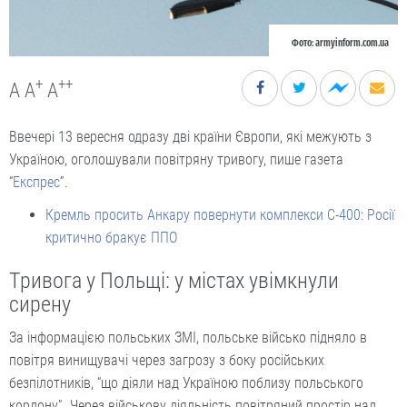
Фото: armyinform.com.ua
+
++
A
A
A
Ввечері 13 вересня одразу дві країни Європи, які межують з
Україною, оголошували повітряну тривогу, пише газета
“
Експрес
”.
Кремль просить Анкару повернути комплекси С-400: Росії
критично бракує ППО
Тривога у Польщі: у містах увімкнули
сирену
За інформацією польських ЗМІ, польське військо підняло в
повітря винищувачі через загрозу з боку російських
безпілотників, “що діяли над Україною поблизу польського
кордону”. Через військову діяльність повітряний простір над