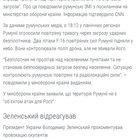
загрози". Про це повідомили румунські ЗМІ з посиланням на
міністерство оборони країни. Інформацію підтвердило CNN.
За даними румунських медіа, о 18:12 у північних регіонах
Румунії оголосили повітряну тривогу через загрозу ударних
безпілотників. Два літаки F-16 повітряних сил Румунії підняли у
небо. Вони контролювали політ дрона, але не збивали його.
"Безпілотник не пролітав над населеними пунктами та не
становив безпосередньої загрози безпеці населення. Ситуацію
контролюють румунські повітряні та радіолокаційні сили", —
повідомили у міноборони країни виданням.
У міноборони країни заявили, що територія Румунії не є
"обʼєктом атак для Росії".
Зеленський відреагував
Президент України Володимир Зеленський прокоментував
провокацію окупантів.