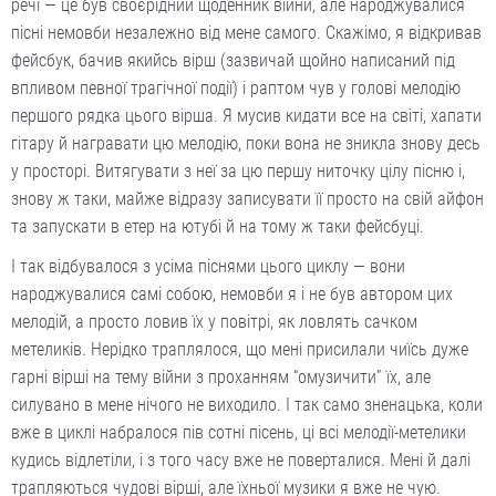
речі — це був своєрідний щоденник війни, але народжувалися
пісні немовби незалежно від мене самого. Скажімо, я відкривав
фейсбук, бачив якийсь вірш (зазвичай щойно написаний під
впливом певної трагічної події) і раптом чув у голові мелодію
першого рядка цього вірша. Я мусив кидати все на світі, хапати
гітару й награвати цю мелодію, поки вона не зникла знову десь
у просторі. Витягувати з неї за цю першу ниточку цілу пісню і,
знову ж таки, майже відразу записувати її просто на свій айфон
та запускати в етер на ютубі й на тому ж таки фейсбуці.
І так відбувалося з усіма піснями цього циклу — вони
народжувалися самі собою, немовби я і не був автором цих
мелодій, а просто ловив їх у повітрі, як ловлять сачком
метеликів. Нерідко траплялося, що мені присилали чиїсь дуже
гарні вірші на тему війни з проханням “омузичити” їх, але
силувано в мене нічого не виходило. І так само зненацька, коли
вже в циклі набралося пів сотні пісень, ці всі мелодії-метелики
кудись відлетіли, і з того часу вже не поверталися. Мені й далі
трапляються чудові вірші, але їхньої музики я вже не чую.