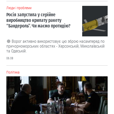
Люди і проблеми
Росія запустила у серійне
виробництво крилату ракету
“Бандероль”. Чи маємо протидію?
Ворог активно використовує цю зброю насамперед по
причорноморських областях - Херсонській, Миколаївській
та Одеській.
06.08
Політика