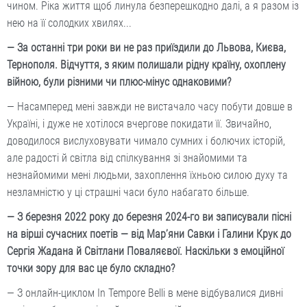
чином. Ріка життя щоб линула безперешкодно далі, а я разом із
нею на її солодких хвилях...
— За останні три роки ви не раз приїздили до Львова, Києва,
Тернополя. Відчуття, з яким полишали рідну країну, охоплену
війною, були різними чи плюс-мінус однаковими?
— Насамперед мені завжди не вистачало часу побути довше в
Україні, і дуже не хотілося вчергове покидати її. Звичайно,
доводилося вислуховувати чимало сумних і болючих історій,
але радості й світла від спілкування зі знайомими та
незнайомими мені людьми, захоплення їхньою силою духу та
незламністю у ці страшні часи було набагато більше.
— З березня 2022 року до березня 2024-го ви записували пісні
на вірші сучасних поетів — від Мар’яни Савки і Галини Крук до
Сергія Жадана й Світлани Поваляєвої. Наскільки з емоційної
точки зору для вас це було складно?
— З онлайн-циклом In Tempore Belli в мене відбувалися дивні