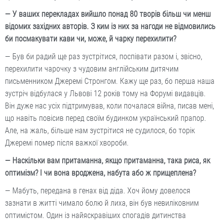
— У ваших перекладах вийшло понад 80 творів більш чи менш
відомих західних авторів. З ким із них за нагоди не відмовились
би посмакувати кави чи, може, й чарку перехилити?
— Був би радий ще раз зустрітися, поспівати разом і, звісно,
перехилити чарочку з чудовим англійським дитячим
письменником Джеремі Стронгом. Кажу ще раз, бо перша наша
зустріч відбулася у Львові 12 років тому на Форумі видавців.
Він дуже нас усіх підтримував, коли почалася війна, писав мені,
що навіть повісив перед своїм будинком український прапор.
Але, на жаль, більше нам зустрітися не судилося, бо торік
Джеремі помер після важкої хвороби.
— Наскільки вам притаманна, якщо притаманна, така риса, як
оптимізм? I чи вона вроджена, набута або ж прищеплена?
— Мабуть, передана в генах від діда. Хоч йому довелося
зазнати в житті чимало болю й лиха, він був невиліковним
оптимістом. Один із найяскравіших спогадів дитинства