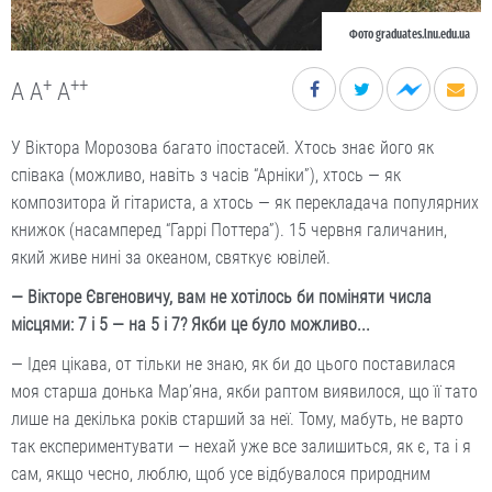
Фото graduates.lnu.edu.ua
+
++
A
A
A
У Віктора Морозова багато іпостасей. Хтось знає його як
співака (можливо, навіть з часів “Арніки”), хтось — як
композитора й гітариста, а хтось — як перекладача популярних
книжок (насамперед “Гаррі Поттера”). 15 червня галичанин,
який живе нині за океаном, святкує ювілей.
— Вікторе Євгеновичу, вам не хотілось би поміняти числа
місцями: 7 і 5 — на 5 і 7? Якби це було можливо...
— Ідея цікава, от тільки не знаю, як би до цього поставилася
моя старша донька Мар’яна, якби раптом виявилося, що її тато
лише на декілька років старший за неї. Тому, мабуть, не варто
так експериментувати — нехай уже все залишиться, як є, та і я
сам, якщо чесно, люблю, щоб усе відбувалося природним