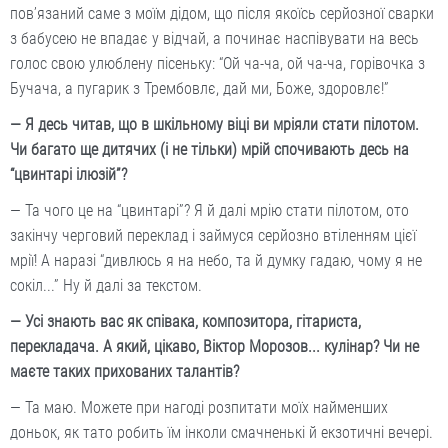
пов’язаний саме з моїм дідом, що після якоїсь серйозної сварки
з бабусею не впадає у відчай, а починає наспівувати на весь
голос свою улюблену пісеньку: “Ой ча-ча, ой ча-ча, горівочка з
Бучача, а пугарик з Трембовлє, дай ми, Боже, здоровлє!”
— Я десь читав, що в шкільному віці ви мріяли стати пілотом.
Чи багато ще дитячих (і не тільки) мрій спочивають десь на
“цвинтарі ілюзій”?
— Та чого це на “цвинтарі”? Я й далі мрію стати пілотом, ото
закінчу черговий переклад і займуся серйозно втіленням цієї
мрії! А наразі “дивлюсь я на небо, та й думку гадаю, чому я не
сокіл...” Ну й далі за текстом.
— Усі знають вас як співака, композитора, гітариста,
перекладача. А який, цікаво, Віктор Морозов... кулінар? Чи не
маєте таких прихованих талантів?
— Та маю. Можете при нагоді розпитати моїх найменших
доньок, як тато робить їм інколи смачненькі й екзотичні вечері.