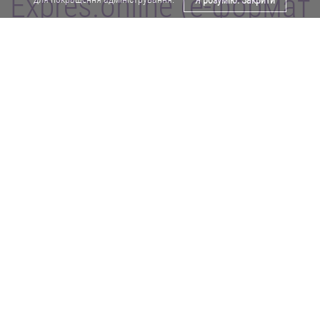
Expres.online (e-формат
Я розумію. Закрити
газети "Експрес")
Поділитися у Facebook
Політика конфіденційності
Реклама
Карта сайту
Офіційне повідомлення
Забороняється копіювати будь-які матеріали е-формату газети "Експрес"
без отримання попереднього письмового дозволу редакції.
Авторські права ⓒ 2019. Всі права
захищені