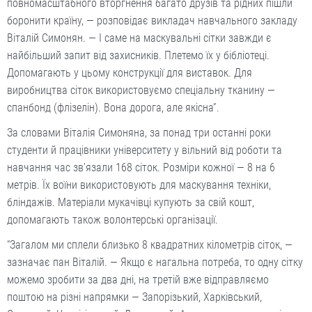
повномасштабного вторгнення багато друзів та рідних пішли
боронити країну, — розповідає викладач навчального закладу
Віталій Симонян. — І саме на маскувальні сітки завжди є
найбільший запит від захисників. Плетемо їх у бібліотеці.
Допомагають у цьому конструкції для виставок. Для
виробництва сіток використовуємо спеціальну тканину —
спанбонд (флізелін). Вона дорога, але якісна”.
За словами Віталія Симоняна, за понад три останні роки
студенти й працівники університету у вільний від роботи та
навчання час зв’язали 168 сіток. Розміри кожної — 8 на 6
метрів. Їх воїни використовують для маскування техніки,
бліндажів. Матеріали мукачівці купують за свій кошт,
допомагають також волонтерські організації.
“Загалом ми сплели близько 8 квадратних кілометрів сіток, —
зазначає пан Віталій. — Якщо є нагальна потреба, то одну сітку
можемо зробити за два дні, на третій вже відправляємо
поштою на різні напрямки — Запорізький, Харківський,