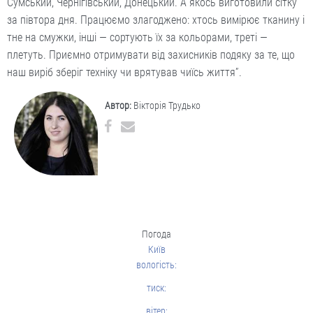
Сумський, Чернігівський, Донецький. А якось виготовили сітку
за півтора дня. Працюємо злагоджено: хтось вимірює тканину і
тне на смужки, інші — сортують їх за кольорами, треті —
плетуть. Приємно отримувати від захисників подяку за те, що
наш виріб зберіг техніку чи врятував чиїсь життя”.
Автор:
Вікторія Трудько
Погода
Київ
вологість:
тиск:
вітер: