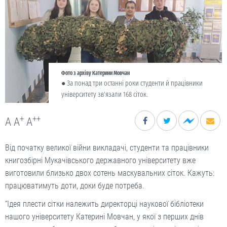
Фото з архіву Катерини Мовчан
● За понад три останні роки студенти й працівники
університету зв'язали 168 сіток.
+
++
A
A
A
Від початку великої війни викладачі, студенти та працівники
книгозбірні Мукачівського державного університету вже
виготовили близько двох сотень маскувальних сіток. Кажуть:
працюватимуть доти, доки буде потреба.
“Ідея плести сітки належить директорці наукової бібліотеки
нашого університету Катерині Мовчан, у якої з перших днів