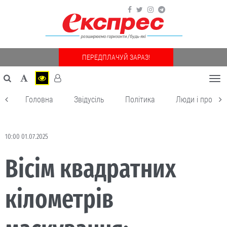
ПЕРЕДПЛАЧУЙ ЗАРАЗ!
Togg
navi
Головна
Звідусіль
Політика
Люди і пробле
10:00 01.07.2025
Вісім квадратних
кілометрів