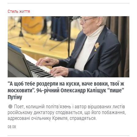
Cтиль життя
“А щоб тебе роздерли на куски, наче вовки, твої ж
московити”. 94-річний Олександр Каліщук “пише”
Путіну
Поет, колишній політв'язень і автор віршованих листів
російському диктатору сподівається, що його побажання,
адресовані очільнику Кремля, справдяться.
08.08