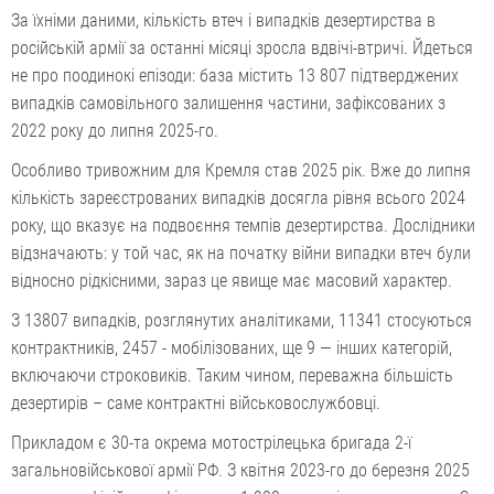
За їхніми даними, кількість втеч і випадків дезертирства в
російській армії за останні місяці зросла вдвічі-втричі. Йдеться
не про поодинокі епізоди: база містить 13 807 підтверджених
випадків самовільного залишення частини, зафіксованих з
2022 року до липня 2025-го.
Особливо тривожним для Кремля став 2025 рік. Вже до липня
кількість зареєстрованих випадків досягла рівня всього 2024
року, що вказує на подвоєння темпів дезертирства. Дослідники
відзначають: у той час, як на початку війни випадки втеч були
відносно рідкісними, зараз це явище має масовий характер.
З 13807 випадків, розглянутих аналітиками, 11341 стосуються
контрактників, 2457 - мобілізованих, ще 9 — інших категорій,
включаючи строковиків. Таким чином, переважна більшість
дезертирів – саме контрактні військовослужбовці.
Прикладом є 30-та окрема мотострілецька бригада 2-ї
загальновійськової армії РФ. З квітня 2023-го до березня 2025