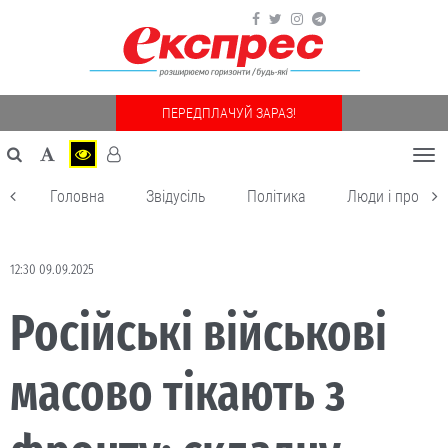
ПЕРЕДПЛАЧУЙ ЗАРАЗ!
Togg
navi
Головна
Звідусіль
Політика
Люди і пробле
12:30 09.09.2025
Російські військові
масово тікають з