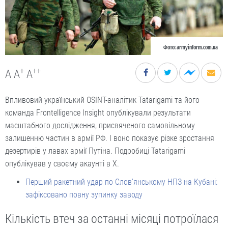
Фото: armyinform.com.ua
+
++
A
A
A
Впливовий український OSINT-аналітик Tatarigami та його
команда Frontelligence Insight опублікували результати
масштабного дослідження, присвяченого самовільному
залишенню частин в армії РФ. І воно показує різке зростання
дезертирів у лавах армії Путіна. Подробиці Tatarigami
опублікував у своєму акаунті в Х.
Перший ракетний удар по Слов’янському НПЗ на Кубані:
зафіксовано повну зупинку заводу
Кількість втеч за останні місяці потроїлася