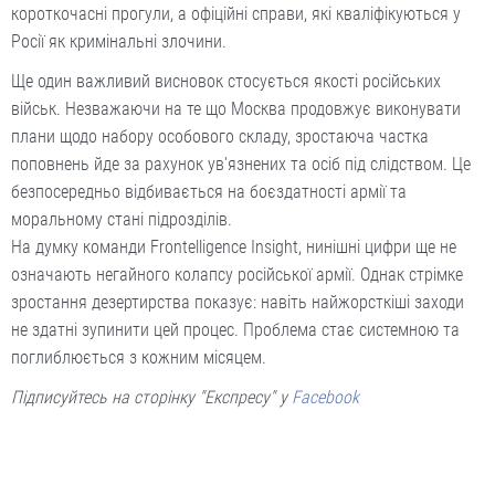
короткочасні прогули, а офіційні справи, які кваліфікуються у
Росії як кримінальні злочини.
Ще один важливий висновок стосується якості російських
військ. Незважаючи на те що Москва продовжує виконувати
плани щодо набору особового складу, зростаюча частка
поповнень йде за рахунок ув'язнених та осіб під слідством. Це
безпосередньо відбивається на боєздатності армії та
моральному стані підрозділів.
На думку команди Frontelligence Insight, нинішні цифри ще не
означають негайного колапсу російської армії. Однак стрімке
зростання дезертирства показує: навіть найжорсткіші заходи
не здатні зупинити цей процес. Проблема стає системною та
поглиблюється з кожним місяцем.
Підписуйтесь на сторінку "Експресу" у
Facebook