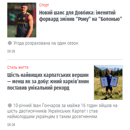
Cпорт
Новий шанс для Довбика: іменитий
форвард змінив “Рому” на “Болонью”
Угода розрахована на один сезон.
08.08
Cтиль життя
Шість найвищих карпатських вершин
— менш як за добу: юний харків’янин
поставив унікальний рекорд
10-річний Іван Гончаров за майже 16 годин зійшов на
шість двотисячників Українських Карпат і став
наймолодшим українцем з таким досягненням.
08.08