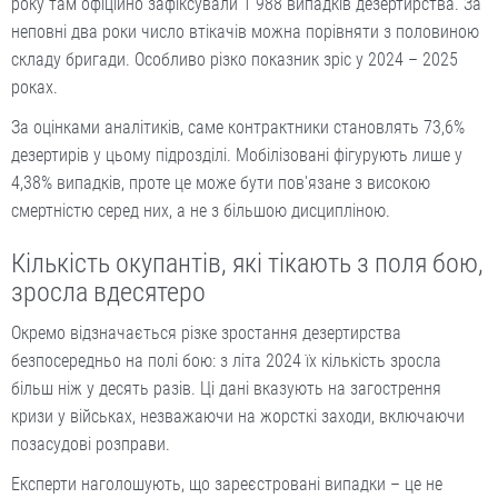
року там офіційно зафіксували 1 988 випадків дезертирства. За
неповні два роки число втікачів можна порівняти з половиною
складу бригади. Особливо різко показник зріс у 2024 – 2025
роках.
За оцінками аналітиків, саме контрактники становлять 73,6%
дезертирів у цьому підрозділі. Мобілізовані фігурують лише у
4,38% випадків, проте це може бути пов'язане з високою
смертністю серед них, а не з більшою дисципліною.
Кількість окупантів, які тікають з поля бою,
зросла вдесятеро
Окремо відзначається різке зростання дезертирства
безпосередньо на полі бою: з літа 2024 їх кількість зросла
більш ніж у десять разів. Ці дані вказують на загострення
кризи у військах, незважаючи на жорсткі заходи, включаючи
позасудові розправи.
Експерти наголошують, що зареєстровані випадки – це не