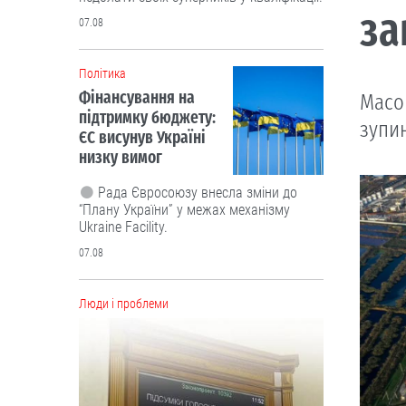
за
07.08
Політика
Фінансування на
Масо
підтримку бюджету:
зупи
ЄС висунув Україні
низку вимог
Рада Євросоюзу внесла зміни до
“Плану України” у межах механізму
Ukraine Facility.
07.08
Люди і проблеми