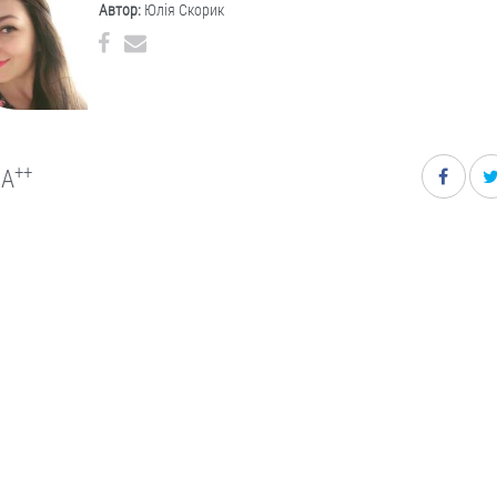
Автор:
Юлія Скорик
++
A