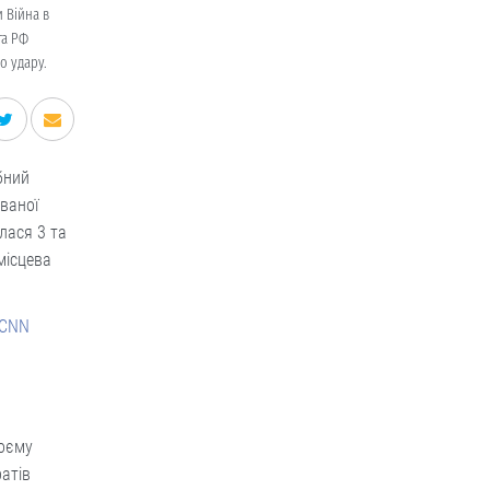
 Війна в
та РФ
о удару.
бний
ваної
лася 3 та
місцева
 CNN
воєму
атів