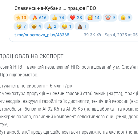
працював на експорт
ський НПЗ – великий незалежний НПЗ, розташований у м. Слов’ян
 Про підприємство:
отужність по сировині – 6 млн т/рік,
оменклатура продукції – бензин газовий стабільний (нафта), фракці
углеводнів, вакуумні газойлі та їх дистиляти, технічний керосин (ек
втомобільні бензини АІ-92-К5 та АІ-95-К5 (напівфабрикат та компле
ункерне паливо, паливний компонент селективного очищення, дор
ітум,
бут виробленої продукції здійснюється переважно на експорт (пона