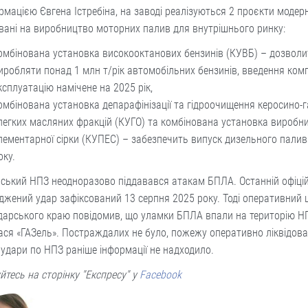
рмацією Євгена Істребіна, на заводі реалізуються 2 проєкти модерні
ані на виробництво моторних палив для внутрішнього ринку:
омбінована установка високооктанових бензинів (КУВБ) – дозволи
иробляти понад 1 млн т/рік автомобільних бензинів, введення ком
ксплуатацію намічене на 2025 рік,
омбінована установка депарафінізації та гідроочищення керосино-
 легких масляних фракцій (КУГО) та комбінована установка виробн
лементарної сірки (КУПЕС) – забезпечить випуск дизельного палив
оку.
ський НПЗ неодноразово піддавався атакам БПЛА. Останній офіці
джений удар зафіксований 13 серпня 2025 року. Тоді оперативний
дарського краю повідомив, що уламки БПЛА впали на територію Н
ася «ГАЗель». Постраждалих не було, пожежу оперативно ліквідов
 удари по НПЗ раніше інформації не надходило.
йтесь на сторінку "Експресу" у
Facebook