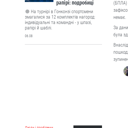
рапірі: подробиці
(БПЛА) 
зафіксо
На турнірі в Гонконзі спортсмени
змагалися за 12 комплектів нагород:
немає.
індивідуальні та командні - у шпазі,
За дани
рапірі й шаблі.
була зд
06.08
Внаслід
пошкодж
Люди і проблеми
Росія запустила у
зупинен
серійне виробництво
крилату ракету
“Бандероль”. Чи
маємо протидію?
Ворог активно використовує цю
зброю насамперед по
причорноморських областях -
Херсонській, Миколаївській та Одеській.
06.08