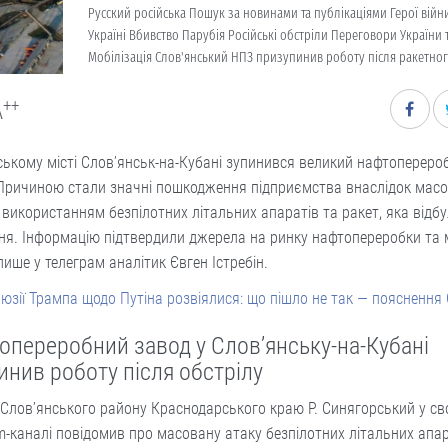
Русский російська Пошук за новинами та публікаціями Герої війни
Україні Вбивство Парубія Російські обстріли Переговори України 
Мобілізація Слов'янський НПЗ призупинив роботу після ракетног
++
A
ському місті Слов’янськ-на-Кубані зупинився великий нафтопереро
 Причиною стали значні пошкодження підприємства внаслідок масо
 використанням безпілотних літальних апаратів та ракет, яка відбу
ня. Інформацію підтвердили джерела на ринку нафтопереробки та 
пише у телеграм аналітик Євген Істребін.
люзії Трампа щодо Путіна розвіялися: що пішло не так — пояснення
опереробний завод у Слов’янську-на-Кубані
инив роботу після обстрілу
Слов’янського району Краснодарського краю Р. Синягорський у с
m-каналі повідомив про масовану атаку безпілотних літальних апар