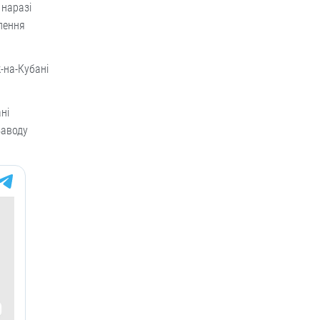
 наразі
лення
-на-Кубані
ні
заводу