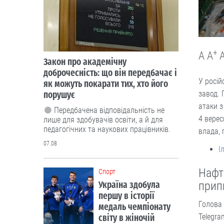
+
A
A
Закон про академічну
доброчесність: що він передбачає і
У росій
як можуть покарати тих, хто його
порушує
завод.
атаки з
Передбачена відповідальність не
4 верес
лише для здобувачів освіти, а й для
педагогічних та наукових працівників.
влада, 
07.08
І
Нафт
Cпорт
Україна здобула
прип
першу в історії
Голова 
медаль чемпіонату
світу в жіночій
Telegra