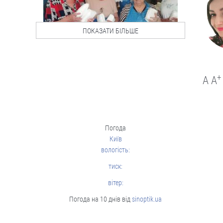
05.08
ПОКАЗАТИ БІЛЬШЕ
Люди і проблеми
Стягнення боргу за
розпискою
+
A
A
Як повернути позичені кошти.
05.08
Погода
Київ
Люди і проблеми
вологість:
Через неточність у
документах донька
тиск:
не могла оформити
вітер:
батьківську
спадщину
Погода на 10 днів від
sinoptik.ua
Довелося оббивати пороги суду.