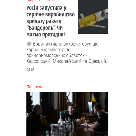
Політика
Чергові ротації у владі: чого чекати
від нового керівника зовнішньої
розвідки та секретаря РНБО
Експерти кажуть, що Зеленський
призначив не тих, хто має професійні
навички для відповідних посад, а тих,
хто лояльний до влади.
06.08