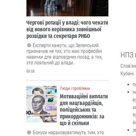
Люди і проблеми
Мотиваційні виплати
для нацгвардійців,
поліцейських та
прикордонників: за
що й скільки
Бонуси нараховуватимуть тим, хто
НПЗ 
бере участь у бойових діях.
Слов’ян
06.08
Кубані.
Люди і проблеми
п
В Україні
н
тестуватимуть новий
в
формат ДПА
а
б
б
Чи потрібно проводити підсумкові
іспити для учнів 4-х, 9-х та 12 класів?
з
Дискутуємо.