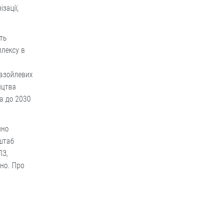
зації,
ть
плексу в
газойлевих
ицтва
а до 2030
йно
 штаб
ПЗ,
ано. Про