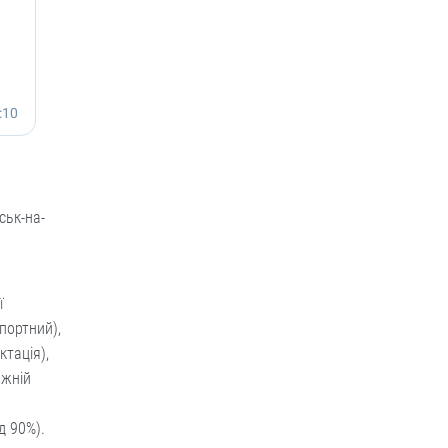
ськ-на-
ї
спортний),
ктація),
ожній
д 90%).