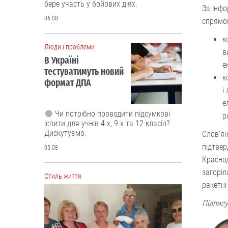
За інфо
05.08
спрямов
к
Cтиль життя
в
е
к
і
е
р
Слов’ян
підтвер
Красно
“Це не розкіш, а необхідність”.
Буковинські активісти власноруч
загоріл
виготовили вже тисячі ящиків
ракетні
вологих серветок для передової
Підпису
Ініціатором цієї справи став
військовий лікар Володимир Миколів.