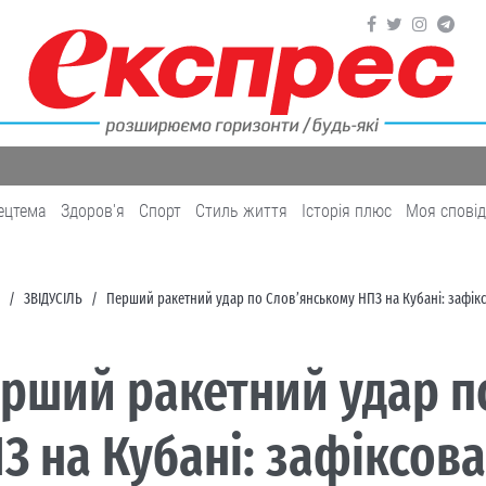
ецтема
Здоров'я
Cпорт
Cтиль життя
Історія плюс
Моя спові
ЗВІДУСІЛЬ
Перший ракетний удар по Слов’янському НПЗ на Кубані: зафік
рший ракетний удар п
З на Кубані: зафіксов