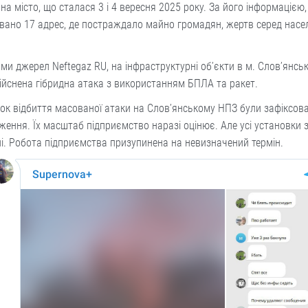
на місто, що сталася 3 і 4 вересня 2025 року. За його інформацією,
вано 17 адрес, де постраждало майно громадян, жертв серед насе
ми джерел Neftegaz RU, на інфраструктурні об’єкти в м. Слов’янськ
ійснена гібридна атака з використанням БПЛА та ракет.
ок відбиття масованої атаки на Слов’янському НПЗ були зафіксова
ення. Їх масштаб підприємство наразі оцінює. Але усі установки 
і. Робота підприємства призупинена на невизначений термін.