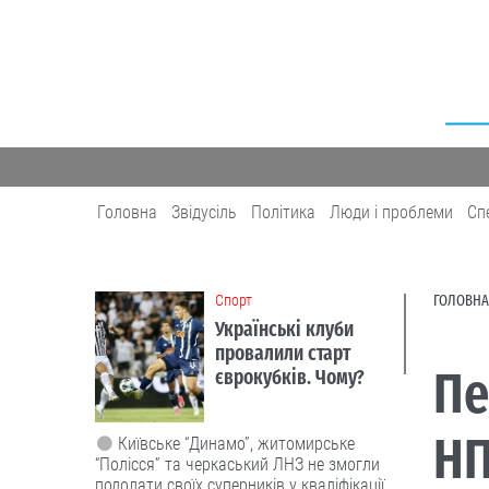
Головна
Звідусіль
Політика
Люди і проблеми
Сп
Cпорт
ГОЛОВНА
Українські клуби
провалили старт
Пе
єврокубків. Чому?
НП
Київське “Динамо”, житомирське
“Полісся” та черкаський ЛНЗ не змогли
подолати своїх суперників у кваліфікації.