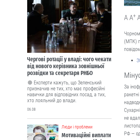
+
A
A
Чорном
(МПК) п
повідом
Чергові ротації у владі: чого чекати
З
від нового керівника зовнішньої
розвідки та секретаря РНБО
Міну
Експерти кажуть, що Зеленський
За іноф
призначив не тих, хто має професійні
ракетні
навички для відповідних посад, а тих,
хто лояльний до влади.
надвод
Сухарні
06.08
не вдал
листоп
Люди і проблеми
РФ — од
Мотиваційні виплати