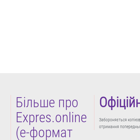
Більше про
Офіцій
Expres.online
Забороняється копіюва
отримання попередньо
(e-формат