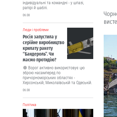
індивідуальні та командні - у шпазі,
рапірі й шаблі.
Чорно
06.08
висте
Люди і проблеми
Росія запустила у
серійне виробництво
крилату ракету
“Бандероль”. Чи
маємо протидію?
Ворог активно використовує цю
зброю насамперед по
причорноморських областях -
Херсонській, Миколаївській та Одеській.
06.08
Політика