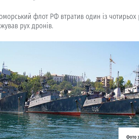
морський флот РФ втратив один із чотирьох рі
жував рух дронів.
Фото з