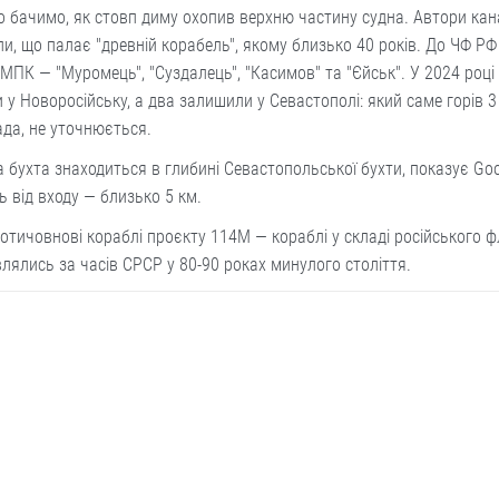
о бачимо, як стовп диму охопив верхню частину судна. Автори кан
и, що палає "древній корабель", якому близько 40 років. До ЧФ РФ
МПК — "Муромець", "Суздалець", "Касимов" та "Єйськ". У 2024 році 
 у Новоросійську, а два залишили у Севастополі: який саме горів 3
да, не уточнюється.
 бухта знаходиться в глибині Севастопольської бухти, показує Go
ь від входу — близько 5 км.
отичовнові кораблі проєкту 114М — кораблі у складі російського фл
лялись за часів СРСР у 80-90 роках минулого століття.