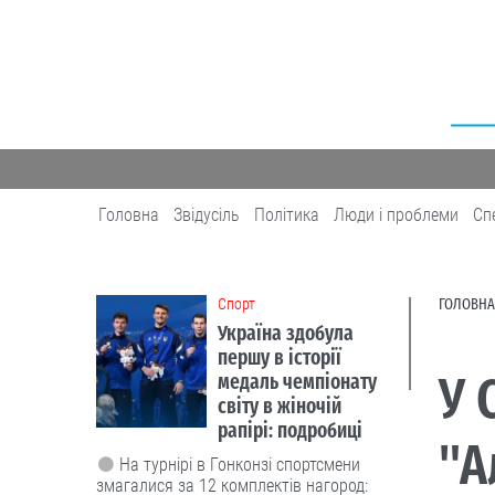
Головна
Звідусіль
Політика
Люди і проблеми
Сп
Cпорт
ГОЛОВНА
Україна здобула
першу в історії
У 
медаль чемпіонату
світу в жіночій
рапірі: подробиці
"А
На турнірі в Гонконзі спортсмени
змагалися за 12 комплектів нагород: