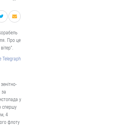
корабель
ля. Про це
вітер".
 Telegraph
зенітно-
 за
истопада у
о спершу
м, 4
ого флоту