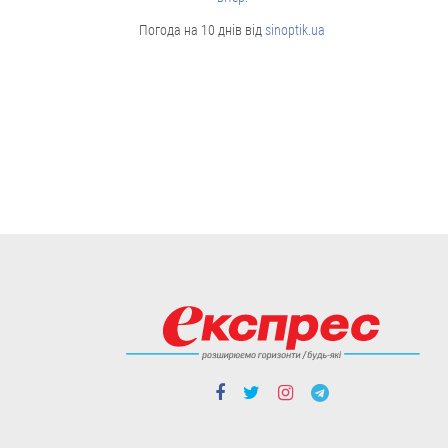
Чорткова:
Погода на 10 днів від
sinoptik.ua
дивовижна історія
67-річного
американця, який
допомагає ЗСУ
У благодійному фонді “Покрова
Чортків” волонтерить Клей Роджерс,
громадянин США.
03.08
Cтиль життя
Мешканка
Житомирщини
зібрала унікальну
колекцію
старожитностей та
мріє створити етносадибу
Нині в колекції Аліни Святнюк із
Брусилова - приблизно 200