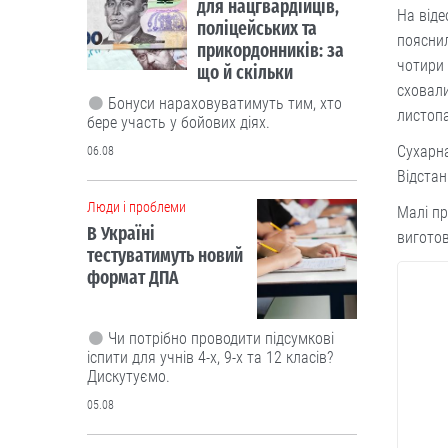
для нацгвардійців,
На віде
поліцейських та
пояснил
прикордонників: за
чотири 
що й скільки
сховали
Бонуси нараховуватимуть тим, хто
листопа
бере участь у бойових діях.
Сухарна
06.08
Відстан
Люди і проблеми
Малі пр
В Україні
виготов
тестуватимуть новий
формат ДПА
Чи потрібно проводити підсумкові
іспити для учнів 4-х, 9-х та 12 класів?
Дискутуємо.
05.08