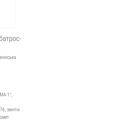
батрос-
енінська
МА-1",
6, зенітні
бомет