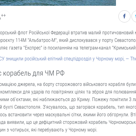
++
A
орський флот Російської Федерації втратив малий протичовновий 
роєкту 114М "Альбатрос-М", який дислокувався у порту Севастопо
ляє газета "Експрес" із посиланням на телеграм-канал "Кримський 
СУ знищили російський елітний спецпідрозділ у Чорному морі, — The
с корабель для ЧМ РФ
рмацією джерела, на борту сторожового військового корабля були 
 комплекси для ударів по повітряних цілях та зброя для полювання
ними об'єктами, які наближаються до Криму. Пожежу помітили 3 л
й бухті Севастополя. З'ясувалось, що загорівся корабель, тип яког
ось встановити через маскувальні сітки, якими його обгорнули. Вті
ада виявили, що це дефіцитний сторожовий корабель Чорноморськ
ин з чотирьох, які перебувають у Чорному морі.