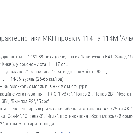
характеристики МКП проєкту 114 та 114М "Аль
будівництва — 1982-89 роки (серед інших, їх випускав ВАТ "Завод "Л
у Києві), у робочому стані — 17 од.;
 — довжина 71 м, ширина 10 м, водотонажність 900 т;
ть — 14-35 вузлів (26-65 км/год);
— 86 військових моряків, з них вісім офіцерів;
каційне устаткування — РЛС "Рубка", "Топаз-2", "Топаз-2В", "Фрегат-
-3Б", "Вымпел-Р2", "Барс";
ня — спарена артилерійська корабельна установка АК-725 та АК-17
ки "Оса-М", "Стрела-3", "Игла", протичовнова зброя морський бом
2", а також чотири торпеди.