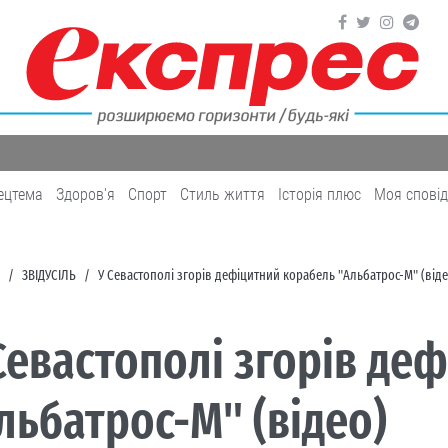
ецтема
Здоров'я
Cпорт
Cтиль життя
Історія плюс
Моя спові
ЗВІДУСІЛЬ
У Севастополі згорів дефіцитний корабель "Альбатрос-М" (віде
Севастополі згорів де
льбатрос-М" (відео)