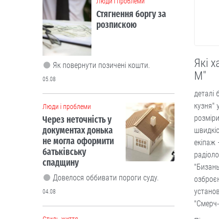
Люди і проблеми
Стягнення боргу за
розпискою
Які 
Як повернути позичені кошти.
М"
05.08
деталі 
кузня" 
Люди і проблеми
розміри
Через неточність у
документах донька
швидкіс
не могла оформити
екіпаж 
батьківську
радіоло
спадщину
"Бизань
Довелося оббивати пороги суду.
озброєн
установ
04.08
"Смерч-