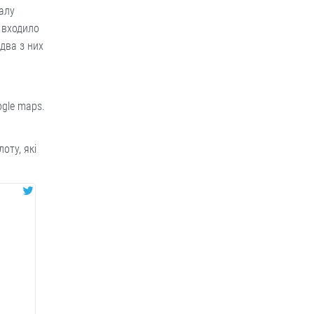
алу
 входило
два з них
ogle maps.
оту, які