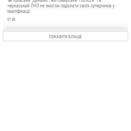
Київське “Динамо”, житомирське “Полісся” та
черкаський ЛНЗ не змогли подолати своїх суперників у
кваліфікації.
07.08
ПОКАЗАТИ БІЛЬШЕ