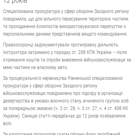
12 років
Спеціалізована прокуратура у сфері оборони Західного регіону
повідомила, що для вільного пересування територією частини
та проходження блокпостів використовувалися перепустки з
персональними даними представників вищого командування.
Правоохоронці задокументували протиправну діяльність.
Інструктора затримано у порядку ст. 208 КПК України – після
отримання коштів та спроби вивезення військовослужбовця за
межі частини на власному авто.
За процесуального керівництва Рівненської спеціалізованої
прокуратури у сфері оборони Західного регіону
військовослужбовцю повідомлено про підозру в організації
дезертирства в умовах воєнного стану, вчиненого групою осіб
за попередньою змовою (ч. 2 ст. 28, ч. 3 ст. 27, ч. 4 ст. 408 КК
України). Санкція статті передбачає до 12 років позбавлення
волі.
За клопотання прокурорів судом обрано йому запобіжний