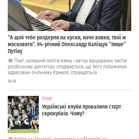
“А щоб тебе роздерли на куски, наче вовки, твої ж
московити”. 94-річний Олександр Каліщук “пише”
Путіну
Поет, колишній політв'язень і автор віршованих листів
російському диктатору сподівається, що його побажання,
адресовані очільнику Кремля, справдяться.
08.08
Cпорт
Українські клуби провалили старт
єврокубків. Чому?