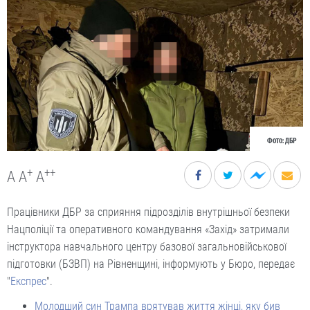
Фото: ДБР
+
++
A
A
A
Працівники ДБР за сприяння підрозділів внутрішньої безпеки
Нацполіції та оперативного командування «Захід» затримали
інструктора навчального центру базової загальновійськової
підготовки (БЗВП) на Рівненщині, інформують у Бюро, передає
"
Експрес
".
Молодший син Трампа врятував життя жінці, яку бив