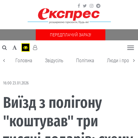
ПЕРЕДПЛАЧУЙ ЗАРАЗ!
Togg
navi
Головна
Звідусіль
Політика
Люди і пробле
16:00 23.01.2026
Виїзд з полігону
"коштував" три