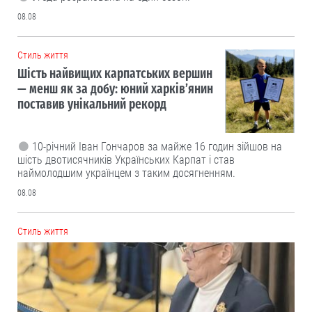
08.08
Cтиль життя
Шість найвищих карпатських вершин
— менш як за добу: юний харків’янин
поставив унікальний рекорд
10-річний Іван Гончаров за майже 16 годин зійшов на
шість двотисячників Українських Карпат і став
наймолодшим українцем з таким досягненням.
08.08
Cтиль життя