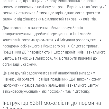
встановило, що з кінця 2025 року мобілізованих чоловіків
системно вивозили з полігону за гроші. Вартість такої "послуги"
зазвичай становила 3 тисячі доларів, однак могла зростати
залежно від фінансових можливостей так званих клієнтів.
Для незаконного вивезення військовослужбовців
використовували підроблені перепустки та інші засоби
конспірації, зокрема документи, які імітували розпорядження
посадових осіб вищого військового рівня. Слідство триває.
Працівники ДБР перевіряють інших співробітників навчального
центру, а також цивільних осіб, які могли бути причетні до
організації цієї схеми.
Це вже другий задокументований аналогічний випадок у
Рівненській області — раніше працівники ДБР викрили схему
«допомоги» у самовільному залишенні навчального центру
військовослужбовцями, які проходили там підготовку.
Інструктор БЗВП може сісти до тюрми на