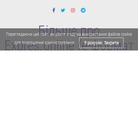
Більше про
Переглядаючи цей сайт, ви даєте згоду на використання файлів cookie
Expres.online (e-формат
для покращення адміністрування.
Я розумію. Закрити
газети "Експрес")
Поділитися у Facebook
Політика конфіденційності
Реклама
Карта сайту
Офіційне повідомлення
Забороняється копіювати будь-які матеріали е-формату газети "Експрес"
без отримання попереднього письмового дозволу редакції.