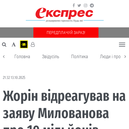
ПЕРЕДПЛАЧУЙ ЗАРАЗ!
Togg
navi
Головна
Звідусіль
Політика
Люди і пробле
21:32 13.10.2025
Жорін відреагував на
заяву Милованова