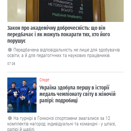
Закон про академічну доброчесність: що він
передбачає і як можуть покарати тих, хто його
порушує
Передбачена відповідальність не лише для здобувачів
освіти, а й для педагогічних та наукових працівників.
07.08
Cпорт
Україна здобула першу в історії
медаль чемпіонату світу в жіночій
рапірі: подробиці
На турнірі в Гонконзі спортсмени змагалися за 12
комплектів нагород: індивідуальні та командні - у шпазі,
рапірі й шаблі.