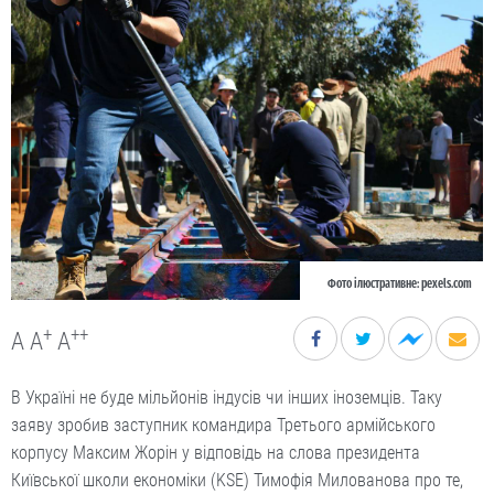
Фото ілюстративне: pexels.com
+
++
A
A
A
В Україні не буде мільйонів індусів чи інших іноземців. Таку
заяву зробив заступник командира Третього армійського
корпусу Максим Жорін у відповідь на слова президента
Київської школи економіки (KSE) Тимофія Милованова про те,