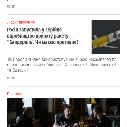
06.08
Люди і проблеми
Росія запустила у серійне
виробництво крилату ракету
“Бандероль”. Чи маємо протидію?
Ворог активно використовує цю зброю насамперед по
причорноморських областях - Херсонській, Миколаївській
та Одеській.
06.08
Політика