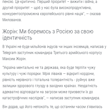
пенсію. Це критично. Перший пріоритет – вижити і війна, а
другий пріоритет – щоб у нас була високопродуктивна,
конкурентоспроможна європейського рівня нація”, — сказав
Милованов.
Жорін: Ми боремось з Росією за свою
ідентичність
В Україні не буде мільйонів індусів чи інших іноземців, написав у
Telegram заступник командира Третього армійського корпусу
Максим Жорін.
“Україна ментально не та держава, яка буде терпіти чужу
культуру і чужі порядки. Мрія ліваків — відкриті кордони,
рівність нерівного і тотальна толерантність - руйнує вже
залишки здорового глузду в західних країнах. Нездатність
адекватно відповідати на загрози може призвести їх до
катастрофічних наслідків”, — написав заступник командира.
Він додав, що його непокоїть те, що останнім часом зʼявилась