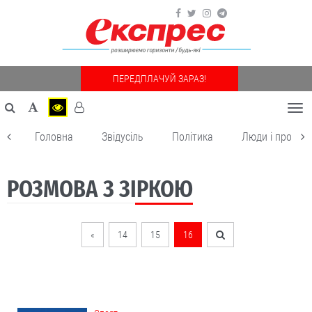
ПЕРЕДПЛАЧУЙ ЗАРАЗ!
Togg
navi
Головна
Звідусіль
Політика
Люди і пробле
РОЗМОВА З ЗІРКОЮ
«
14
15
16