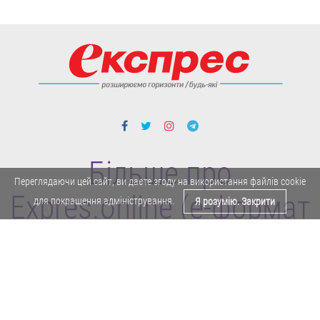
Більше про
Переглядаючи цей сайт, ви даєте згоду на використання файлів cookie
Expres.online (e-формат
для покращення адміністрування.
Я розумію. Закрити
газети "Експрес")
Політика конфіденційності
Реклама
Карта сайту