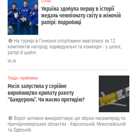
Cпорт
Україна здобула першу в історії
медаль чемпіонату світу в жіночій
рапірі: подробиці
На турнірі в Гонконзі спортсмени змагалися за 12
комплектів нагород: індивідуальні та командні - у шпазі,
рапірі й шаблі.
06.08
Люди і проблеми
Росія запустила у серійне
виробництво крилату ракету
“Бандероль”. Чи маємо протидію?
Ворог активно використовує цю зброю насамперед по
причорноморських областях - Херсонській, Миколаївській
та Одеській.