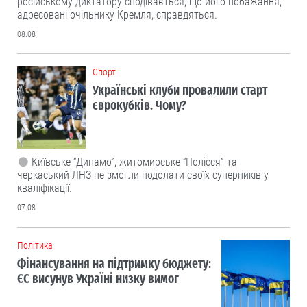
російському диктатору сподівається, що його побажання,
адресовані очільнику Кремля, справдяться.
08.08
Cпорт
Українські клуби провалили старт
єврокубків. Чому?
Київське “Динамо”, житомирське “Полісся” та
черкаський ЛНЗ не змогли подолати своїх суперників у
кваліфікації.
07.08
Політика
Фінансування на підтримку бюджету:
ЄС висунув Україні низку вимог