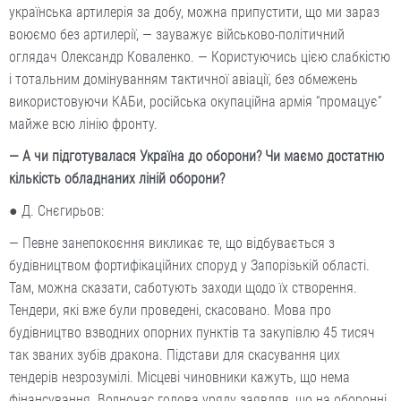
українська артилерія за добу, можна припустити, що ми зараз
воюємо без артилерії, — зауважує військово-політичний
оглядач Олександр Коваленко. — Користуючись цією слабкістю
і тотальним домінуванням тактичної авіації, без обмежень
використовуючи КАБи, російська окупаційна армія “промацує”
майже всю лінію фронту.
— А чи підготувалася Україна до оборони? Чи маємо достатню
кількість обладнаних ліній оборони?
● Д. Снєгирьов:
— Певне занепокоєння викликає те, що відбувається з
будівництвом фортифікаційних споруд у Запорізькій області.
Там, можна сказати, саботують заходи щодо їх створення.
Тендери, які вже були проведені, скасовано. Мова про
будівництво взводних опорних пунктів та закупівлю 45 тисяч
так званих зубів дракона. Підстави для скасування цих
тендерів незрозумілі. Місцеві чиновники кажуть, що нема
фінансування. Водночас голова уряду заявляв, що на оборонні