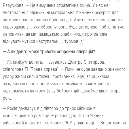
Разумкова. — Це вимушена стратегічна зміна. У нас не
вистачає ні людських, ні матеріально-технічних ресурсів для
активних наступальних бойових дій. Але це не означає, що ми
переходимо у глуху оборону, вона буде активною. Тобто на тих
напрямках, де ми намацаємо слабкі місця противника,
відбуватимуться наступальні, штурмові дії.
— А як довго може тривати оборонна операція?
— Як мінімум до літа, — зауважує Дмитро Снєгирьов,
співголова ГІ “Права справа”. — Поки не буде завдано значного
удару живій силі й техніці противника. Хоч, за оцінками
західних експертів, російська економіка має можливості
підтримувати активну фазу бойових дій щонайменше півтора
року.
— Росія декларує від півтора до трьох мільйонів
мобілізаційного резерву, — розповідає Петро Черник,
військовий аналітик, полковник ЗСУ у відставці. — Ворог має на