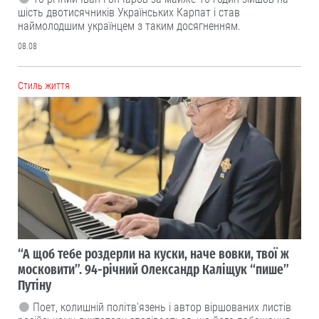
шість двотисячників Українських Карпат і став
наймолодшим українцем з таким досягненням.
08.08
Cтиль життя
“А щоб тебе роздерли на куски, наче вовки, твої ж
московити”. 94-річний Олександр Каліщук “пише”
Путіну
Поет, колишній політв'язень і автор віршованих листів