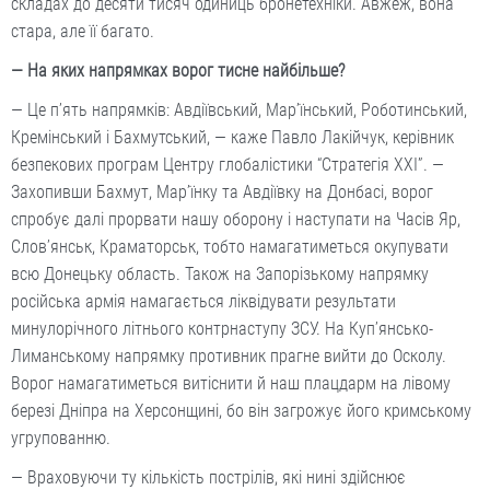
складах до десяти тисяч одиниць бронетехніки. Авжеж, вона
стара, але її багато.
— На яких напрямках ворог тисне найбільше?
— Це п’ять напрямків: Авдіївський, Мар’їнський, Роботинський,
Кремінський і Бахмутський, — каже Павло Лакійчук, керівник
безпекових програм Центру глобалістики “Стратегія XXI”. —
Захопивши Бахмут, Мар’їнку та Авдіївку на Донбасі, ворог
спробує далі прорвати нашу оборону і наступати на Часів Яр,
Слов’янськ, Краматорськ, тобто намагатиметься окупувати
всю Донецьку область. Також на Запорізькому напрямку
російська армія намагається ліквідувати результати
минулорічного літнього контрнаступу ЗСУ. На Куп’янсько-
Лиманському напрямку противник прагне вийти до Осколу.
Ворог намагатиметься витіснити й наш плацдарм на лівому
березі Дніпра на Херсонщині, бо він загрожує його кримському
угрупованню.
— Враховуючи ту кількість пострілів, які нині здійснює