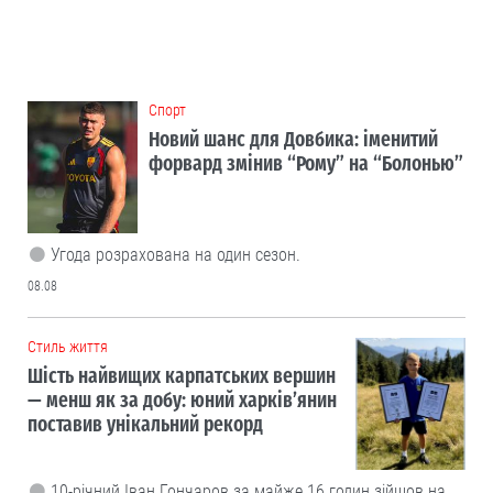
Cпорт
Новий шанс для Довбика: іменитий
форвард змінив “Рому” на “Болонью”
Угода розрахована на один сезон.
08.08
Cтиль життя
Шість найвищих карпатських вершин
— менш як за добу: юний харків’янин
поставив унікальний рекорд
10-річний Іван Гончаров за майже 16 годин зійшов на