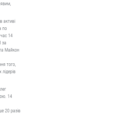
лявим,
в активі
а по
очас 14
 за
 та Майкон
ня того,
 лідерів
лег
ою. 14
ше 20 разів