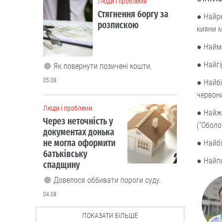
Люди і проблеми
Стягнення боргу за
● Найре
розпискою
кияни м
● Найм
● Найгі
Як повернути позичені кошти.
05.08
● Найбі
червони
Люди і проблеми
● Найжо
Через неточність у
(“Оболо
документах донька
не могла оформити
● Найбі
батьківську
● Найпо
спадщину
Довелося оббивати пороги суду.
04.08
ПОКАЗАТИ БІЛЬШЕ