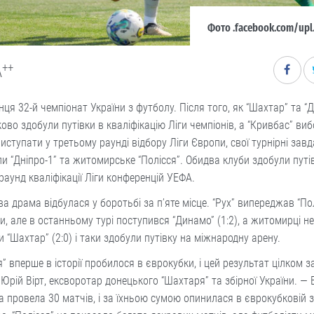
Фото .facebook.com/upl.u
++
A
інця 32-й чемпіонат України з футболу. Після того, як “Шахтар” та “
ово здобули путівки в кваліфікацію Ліги чемпіонів, а “Кривбас” ви
иступати у третьому раунді відбору Ліги Європи, свої турнірні зав
и “Дніпро-1” та житомирське “Полісся”. Обидва клуби здобули путі
раунд кваліфікації Ліги конференцій УЕФА.
а драма відбулася у боротьбі за п’яте місце. “Рух” випереджав “По
и, але в останньому турі поступився “Динамо” (1:2), а житомирці н
и “Шахтар” (2:0) і таки здобули путівку на міжнародну арену.
я” вперше в історії пробилося в єврокубки, і цей результат цілком 
Юрій Вірт, ексворотар донецького “Шахтаря” та збірної України. — 
 провела 30 матчів, і за їхньою сумою опинилася в єврокубковій зо