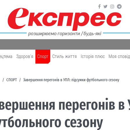
ецтема
Здоров'я
Cпорт
Cтиль життя
Історія плюс
Моя спові
CПОРТ
Завершення перегонів в УПЛ: підсумки футбольного сезону
вершення перегонів в 
тбольного сезону