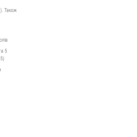
). Також
голів
та 5
+5)
з