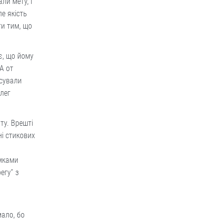
ли мету, і
ле якість
ти тим, що
є, що йому
А от
нсували
Олег
ту. Врешті
ні стикових
умками
егу” з
ало, бо