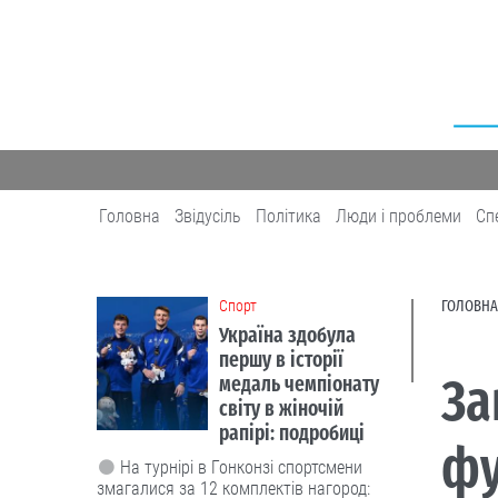
Головна
Звідусіль
Політика
Люди і проблеми
Сп
Cпорт
ГОЛОВНА
Україна здобула
першу в історії
За
медаль чемпіонату
світу в жіночій
рапірі: подробиці
фу
На турнірі в Гонконзі спортсмени
змагалися за 12 комплектів нагород: