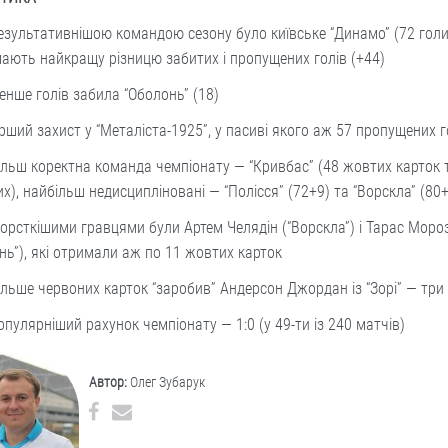
зультативнішою командою сезону було київське “Динамо” (72 голи
ають найкращу різницю забитих і пропущених голів (+44)
енше голів забила “Оболонь” (18)
рший захист у “Металіста-1925”, у пасиві якого аж 57 пропущених 
льш коректна команда чемпіонату — “Кривбас” (48 жовтих карток 
х), найбільш недисципліновані — “Полісся” (72+9) та “Ворскла” (80
рсткішими гравцями були Артем Челядін (“Ворскла”) і Тарас Моро
нь”), які отримали аж по 11 жовтих карток
льше червоних карток “заробив” Андерсон Джордан із “Зорі” — три
пулярніший рахунок чемпіонату — 1:0 (у 49-ти із 240 матчів)
Автор:
Олег Зубарук