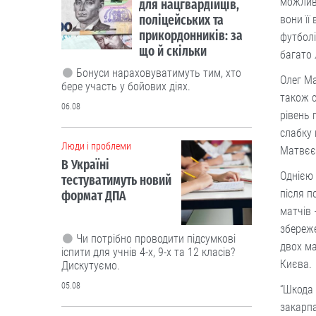
можливо
для нацгвардійців,
поліцейських та
вони її
прикордонників: за
футболі
що й скільки
багато 
Бонуси нараховуватимуть тим, хто
Олег Ма
бере участь у бойових діях.
також с
06.08
рівень 
слабку 
Люди і проблеми
Матвєє
В Україні
Однією 
тестуватимуть новий
після п
формат ДПА
матчів 
збереже
Чи потрібно проводити підсумкові
двох ма
іспити для учнів 4-х, 9-х та 12 класів?
Києва.
Дискутуємо.
05.08
“Шкода 
закарпа