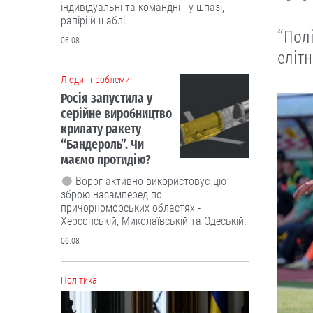
індивідуальні та командні - у шпазі,
рапірі й шаблі.
“Полі
06.08
елітн
Люди і проблеми
Росія запустила у
серійне виробництво
крилату ракету
“Бандероль”. Чи
маємо протидію?
Ворог активно використовує цю
зброю насамперед по
причорноморських областях -
Херсонській, Миколаївській та Одеській.
06.08
Політика