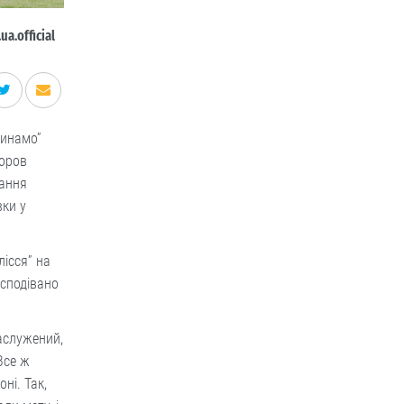
a.official
Динамо”
боров
дання
вки у
лісся” на
есподівано
заслужений,
Все ж
ні. Так,