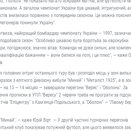
, “Полісся” не показало багато яскравих матчів, але футболісти ма
 виконали. А загалом чемпіонат України був цікавий, інтригуючий, а
стів знизилася порівняно з попереднім сезоном. Це можна поясни
легіонерів покинули Україну”.
твєєв, найкращий бомбардир чемпіонату України — 1997, зазнача
подобався сезон. “Особливо цікавою була боротьба за єврокубки. 
гри, погоджуюся, значно впав. Команди не дуже сильні, але компе
кваліфікацію бажанням — вони билися на полі, і це плюс”, — каже 
в.
з головних інтриг останнього туру був і розподіл місць у зоні вильо
оразок з елітного дивізіону вибули “Минай” і “Металіст 1925”, а в зо
— на 13 — 14 місцях — завершили перегони “Верес” і “Оболонь”. За
ння прописки в УПЛ “Вересу” 2 червня треба не програти за підс
тчів “Епіцентру” з Кам’янця-Подільського, а “Оболоні” — “Лівому бер
“Минай”, — каже Юрій Вірт. — У другій частині турнірних перегонів
тський клуб показував потужний футбол, але цього виявилося зам