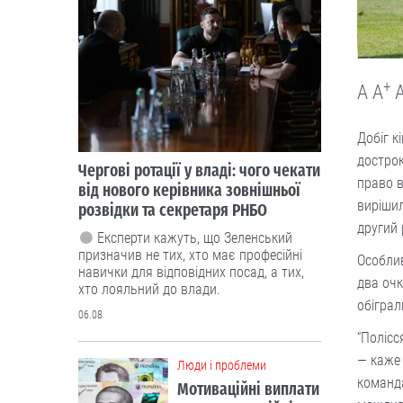
+
A
A
Добіг к
дострок
Чергові ротації у владі: чого чекати
право в
від нового керівника зовнішньої
вирішил
розвідки та секретаря РНБО
другий 
Експерти кажуть, що Зеленський
призначив не тих, хто має професійні
Особлив
навички для відповідних посад, а тих,
два очк
хто лояльний до влади.
обіграл
06.08
“Полісс
— каже 
Люди і проблеми
команда
Мотиваційні виплати