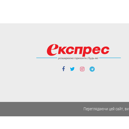
Чорткова:
дивовижна історія
67-річного
американця, який
допомагає ЗСУ
У благодійному фонді “Покрова
Чортків” волонтерить Клей Роджерс,
громадянин США.
03.08
Cтиль життя
Мешканка
Житомирщини
зібрала унікальну
колекцію
старожитностей та
Переглядаючи цей сайт, ви
мріє створити етносадибу
Нині в колекції Аліни Святнюк із
Брусилова - приблизно 200