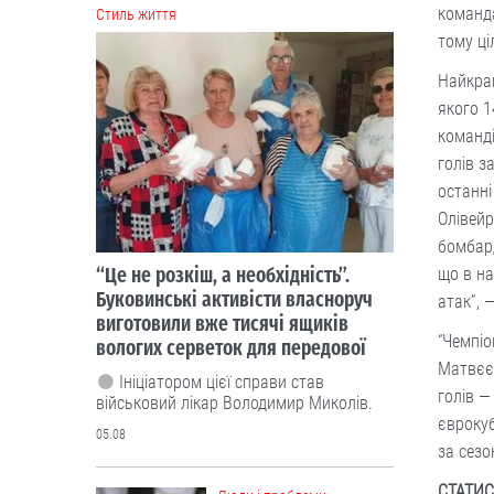
команда
Cтиль життя
тому ці
Найкра
якого 1
команді
голів 
останні
Олівейр
бомбард
“Це не розкіш, а необхідність”.
що в на
Буковинські активісти власноруч
атак”, 
виготовили вже тисячі ящиків
“Чемпіо
вологих серветок для передової
Матвєєв
Ініціатором цієї справи став
голів —
військовий лікар Володимир Миколів.
єврокуб
05.08
за сезо
СТАТИ