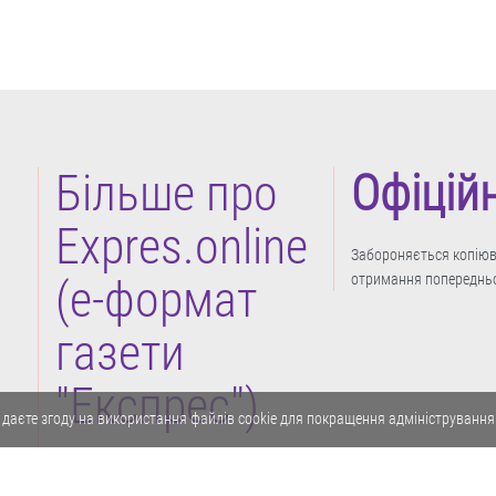
Більше про
Офіцій
Expres.online
Забороняється копіюва
отримання попередньо
(e-формат
газети
"Експрес")
 даєте згоду на використання файлів cookie для покращення адміністрування
Політика конфіденційності
Реклама