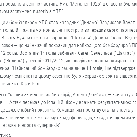
 провалила осінню частину. Ну а “Металіст-1925” цієї весни був м
лком заслужено вилетів з УПЛ”.
щим бомбардиром УПЛ став нападник “Динамо” Владислав Ванат, 
4 голів. Він аж на чотири влучні постріли випередив свого партнер
 Віталія Буяльського та форварда “Шахтаря” Данила Сікана. Водн
за сезон — це найнижчий показник для найкращого бомбардира УПЛ
 12 років. Востаннє 14 голів забивали Євген Селезньов (“Шахтар”)
а (“Волинь”) у сезоні 2011/2012, які розділили звання найкращого
ира. “Найкращий бомбардир забив лише 14 голів, і це підтверджен
шому чемпіонаті в цьому сезоні не було яскравих зірок та відвертих
— пояснює Юрій Вірт.
нат України значно послабив відхід Артема Довбика, — констатує О
. — Артем переїхав до Іспанії й нікому вражати результативною гр
 це дуже слабкий показник. Команди, які претендують на участь у
ках, повинні мати у своєму складі форвардів, які здатні щонаймен
н вражати ворота суперників”.
СТИКА