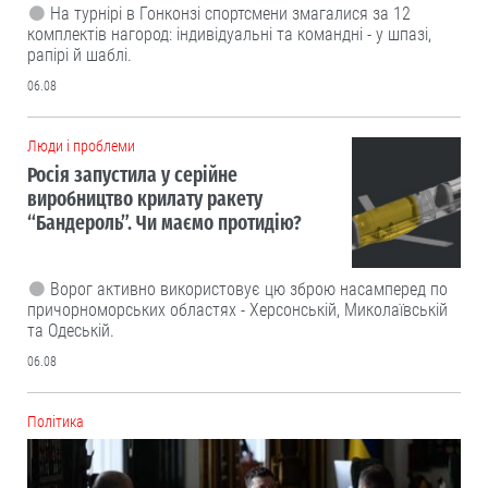
На турнірі в Гонконзі спортсмени змагалися за 12
комплектів нагород: індивідуальні та командні - у шпазі,
рапірі й шаблі.
06.08
Люди і проблеми
Росія запустила у серійне
виробництво крилату ракету
“Бандероль”. Чи маємо протидію?
Ворог активно використовує цю зброю насамперед по
причорноморських областях - Херсонській, Миколаївській
та Одеській.
06.08
Політика