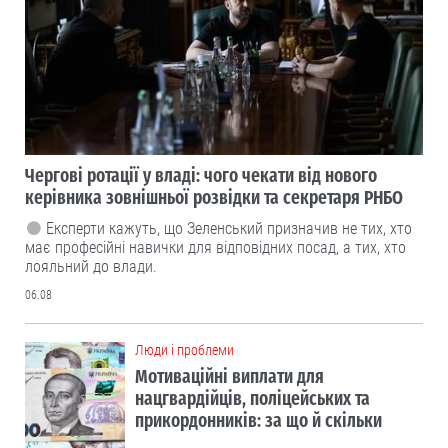
Чергові ротації у владі: чого чекати від нового
керівника зовнішньої розвідки та секретаря РНБО
Експерти кажуть, що Зеленський призначив не тих, хто
має професійні навички для відповідних посад, а тих, хто
лояльний до влади.
06.08
Люди і проблеми
Мотиваційні виплати для
нацгвардійців, поліцейських та
прикордонників: за що й скільки