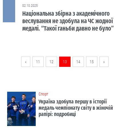
02.10.2025
Національна збірна з академічного
веслування не здобула на ЧС жодної
медалі. “Такої ганьби давно не було”
«
11
12
13
14
15
»
Cпорт
Україна здобула першу в історії
медаль чемпіонату світу в жіночій
рапірі: подробиці