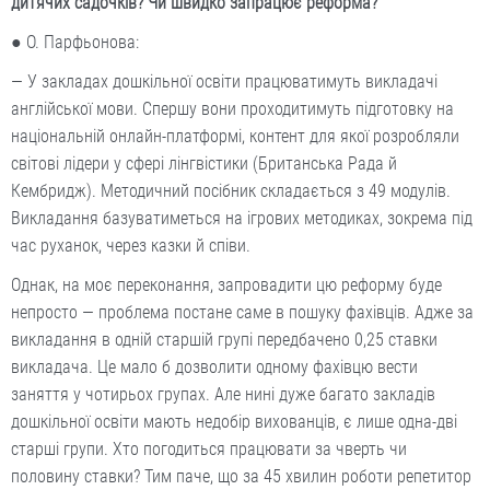
дитячих садочків? Чи швидко запрацює реформа?
● О. Парфьонова:
— У закладах дошкільної освіти працюватимуть викладачі
англійської мови. Спершу вони проходитимуть підготовку на
національній онлайн-платформі, контент для якої розробляли
світові лідери у сфері лінгвістики (Британська Рада й
Кембридж). Методичний посібник складається з 49 модулів.
Викладання базуватиметься на ігрових методиках, зокрема під
час руханок, через казки й співи.
Однак, на моє переконання, запровадити цю реформу буде
непросто — проблема постане саме в пошуку фахівців. Адже за
викладання в одній старшій групі передбачено 0,25 ставки
викладача. Це мало б дозволити одному фахівцю вести
заняття у чотирьох групах. Але нині дуже багато закладів
дошкільної освіти мають недобір вихованців, є лише одна-дві
старші групи. Хто погодиться працювати за чверть чи
половину ставки? Тим паче, що за 45 хвилин роботи репетитор