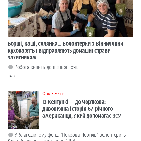
Борщі, каші, солянка... Волонтерки з Вінниччини
куховарять і відправляють домашні страви
захисникам
Робота кипить до пізньої ночі.
04.08
Cтиль життя
Із Кентуккі — до Чорткова:
дивовижна історія 67-річного
американця, який допомагає ЗСУ
У благодійному фонді “Покрова Чортків” волонтерить
Клей Роджерс, громадянин США.