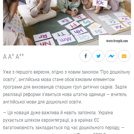
Фото freepik.com
+
++
A
A
A
Уже з першого вересня, згідно з новим законом “Про дошкільну
освіту”, англійська мова стане обов’язковим елементом
програми для вихованців старших груп дитячих садків. Задля
реалізації реформи з’явиться нова штатна одиниця — вчитель
англійської мови для дошкільної освіти.
— Ця новація дуже важлива й навіть запізніла. Україна
рухається шляхом євроінтеграції, а в країнах ЄС
багатомовність закладається під час дошкільного періоду, —