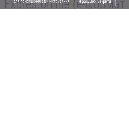
Expres.online (e-формат
для покращення адміністрування.
Я розумію. Закрити
газети "Експрес")
Поділитися у Facebook
Політика конфіденційності
Реклама
Карта сайту
Офіційне повідомлення
Забороняється копіювати будь-які матеріали е-формату газети "Експрес"
без отримання попереднього письмового дозволу редакції.
Авторські права ⓒ 2019. Всі права
захищені