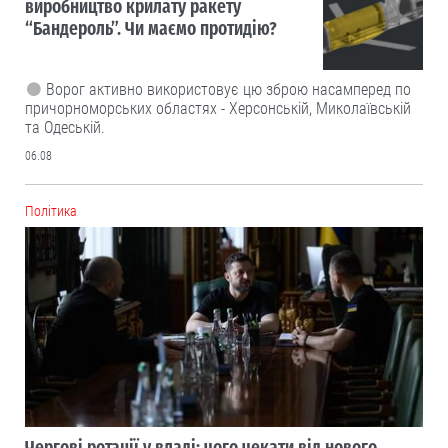
виробництво крилату ракету
“Бандероль”. Чи маємо протидію?
Ворог активно використовує цю зброю насамперед по
причорноморських областях - Херсонській, Миколаївській
та Одеській.
06.08
Політика
Чергові ротації у владі: чого чекати від нового