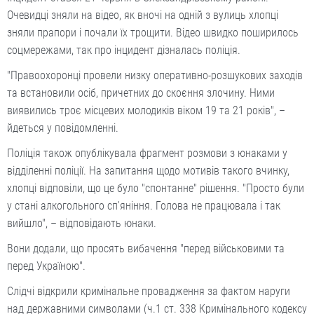
Очевидці зняли на відео, як вночі на одній з вулиць хлопці
зняли прапори і почали їх трощити. Відео швидко поширилось
соцмережами, так про інцидент дізналась поліція.
"Правоохоронці провели низку оперативно-розшукових заходів
та встановили осіб, причетних до скоєння злочину. Ними
виявились троє місцевих молодиків віком 19 та 21 років", –
йдеться у повідомленні.
Поліція також опублікувала фрагмент розмови з юнаками у
відділенні поліції. На запитання щодо мотивів такого вчинку,
хлопці відповіли, що це було "спонтанне" рішення. "Просто були
у стані алкогольного сп’яніння. Голова не працювала і так
вийшло", – відповідають юнаки.
Вони додали, що просять вибачення "перед військовими та
перед Україною".
Слідчі відкрили кримінальне провадження за фактом наруги
над державними символами (ч.1 ст. 338 Кримінального кодексу