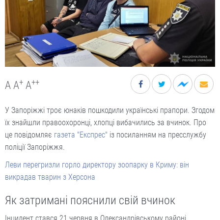
+
++
A
A
A
У Запоріжжі троє юнаків пошкодили українські прапори. Згодом
їх знайшли правоохоронці, хлопці вибачились за вчинок. Про
це повідомляє
газета "Експрес"
із посиланням на пресслужбу
поліції Запоріжжя.
Леви перегризли горло директору зоопарку в Криму: він
викрадав тварин з Херсона
Як затримані пояснили свій вчинок
Інцидент стався 21 червня в Олександрівському районі.