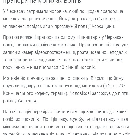
прапори на могилах воїнів
У Черкасах затримали чоловіка, який пошкодив прапори на
могилах спецпризначенців. Йому загрожує до п’яти років
ув’язнення, повідомили у пресслужбі поліції Черкащини.
Про пошкоджені прапори на одному зі цвинтарів у Черкасах
поліції повідомила місцева жителька. Правоохоронці оглянули
записи з камер відеоспостереження, розташованих неподалік
та поговорили зі свідками. За декілька годин вони знайшли
порушника – ним виявився 40-річний чоловік.
Мотивів його вчинку наразі не пояснюють. Відомо, що йому
вручили підозру за фактом наруги над могилами (ч.2 ст. 297
Кримінального кодексу України). Чоловікові загрожує до п’яти
років ув’язнення.
Наразі поліція перевіряє причетність підозрюваного до інших
подібних злочинів. "Поліція засуджує будь-які акти наруги над
місцями поховання, особливо щодо тих, хто віддав своє життя
за свободу та незалежність нашої держави. Ми докладемо всіх