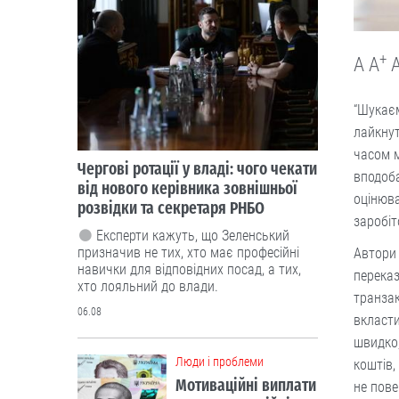
+
A
A
“Шукаєм
лайкнут
часом 
Чергові ротації у владі: чого чекати
вподоба
від нового керівника зовнішньої
оцінюва
розвідки та секретаря РНБО
заробіт
Експерти кажуть, що Зеленський
призначив не тих, хто має професійні
Автори 
навички для відповідних посад, а тих,
переказ
хто лояльний до влади.
транзак
06.08
вкласти
швидко,
Люди і проблеми
коштів,
Мотиваційні виплати
не пов