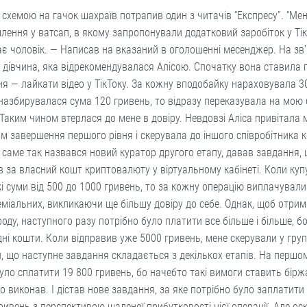
 схемою на гачок шахраїв потрапив один з читачів “Експресу”. “Ме
лення у ватсап, в якому запропонували додатковий заробіток у Тік
є чоловік. — Написав на вказаний в оголошенні месенджер. На зв
дівчина, яка відрекомендувалася Алісою. Спочатку вона ставила 
я — лайкати відео у ТікТоку. За кожну вподобайку нараховувала 3
назбирувалася сума 120 гривень, то відразу переказувала на мою 
 Таким чином втерлася до мене в довіру. Невдовзі Аліса привітала 
м завершення першого рівня і скерувала до іншого співробітника к
 саме так назвався новий куратор другого етапу, давав завдання, 
 за власний кошт криптовалюту у віртуальному кабінеті. Коли куп
і суми від 500 до 1000 гривень, то за кожну операцію виплачувал
міальних, викликаючи ще більшу довіру до себе. Однак, щоб отри
оду, наступного разу потрібно було платити все більше і більше, б
ні кошти. Коли відправив уже 5000 гривень, мене скерували у груп
, що наступне завдання складається з декількох етапів. На першом
уло сплатити 19 800 гривень, бо начебто такі вимоги ставить біржа
о виконав. І дістав нове завдання, за яке потрібно було заплатити
ривень з перспективою шаленої прибутковості цієї операції. Але оск