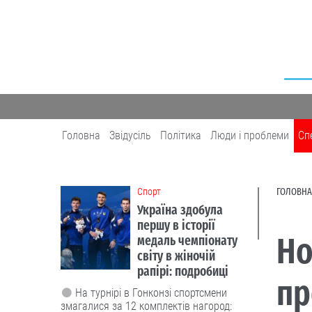
Головна
Звідусіль
Політика
Люди і проблеми
Сп
Cпорт
ГОЛОВНА
Україна здобула
першу в історії
Но
медаль чемпіонату
світу в жіночій
рапірі: подробиці
пр
На турнірі в Гонконзі спортсмени
змагалися за 12 комплектів нагород: