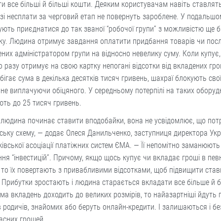
и все більші й більші кошти. Деяким користувачам навіть ставлять
зі несплати за черговий етап не повернуть зароблене. У подальшо
ють приєднатися до так званої “робочої групи” з можливістю ще 
ку. Людина отримує завдання оплатити придбання товарів чи посл
них адміністратором групи на відносно невелику суму. Коли купує,
 разу отримує на свою картку непогані відсотки від вкладених гро
бігає сума в декілька десятків тисяч гривень, шахраї блокують своїх
 не виплачуючи обіцяного. У середньому потерпілі на таких оборуд
ють до 25 тисяч гривень.
 людина починає ставити вподобайки, вона не усвідомлює, що пот
ьку схему, — додає Олеся Данильченко, заступниця директора Укр
івської асоціації платіжних систем ЄМА. — Її непомітно заманюють
ня “інвестицій”. Причому, якщо щось купує чи вкладає гроші в пев
 то їх повертають з привабливими відсотками, щоб підвищити ставк
 Прибутки зростають і людина старається вкладати все більше й б
ма вкладень доходить до великих розмірів, то найазартніші йдуть
 родичів, знайомих або беруть онлайн-кредити. І залишаються і без
ласних грошей.