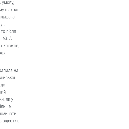
 умову,
му шахраї
більшого
уг,
 то після
шей. А
 клієнтів,
ках
рапила на
аїнської
 до
ний
и, як у
ільше.
 позичати
 відсотків,