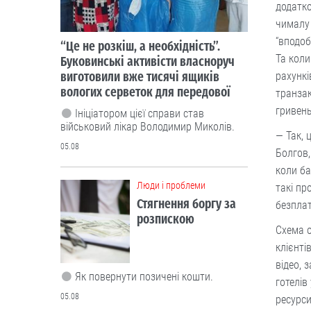
Люди і проблеми
додатко
Стягнення боргу за
чималу 
розпискою
“вподоб
Та коли
рахункі
Як повернути позичені кошти.
транзак
гривень
05.08
— Так, 
Люди і проблеми
Болгов,
Через неточність у
коли ба
документах донька
такі пр
не могла оформити
безпла
батьківську
спадщину
Схема о
клієнті
Довелося оббивати пороги суду.
відео, 
04.08
готелів
ресурси