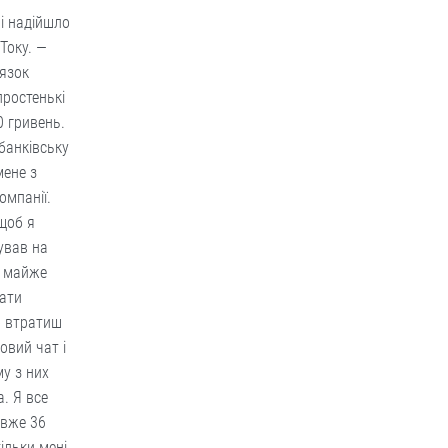
ні надійшло
Току. —
’язок
простенькі
0 гривень.
банківську
мене з
омпанії.
щоб я
ував на
и майже
мати
о втратиш
овий чат і
у з них
. Я все
 вже 36
ільки мені