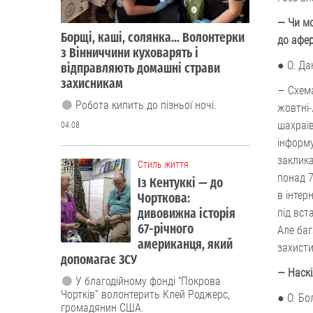
Чорткова:
— Чи мо
дивовижна історія
до афе
67-річного
американця, який
● О. Д
допомагає ЗСУ
— Схема
У благодійному фонді “Покрова
жовтні-
Чортків” волонтерить Клей Роджерс,
громадянин США.
шахраїв
інформу
03.08
заклика
понад 7
Cтиль життя
в інтер
Мешканка
під вст
Житомирщини
зібрала унікальну
Але баг
колекцію
захисти
старожитностей та
— Наскі
мріє створити етносадибу
● О. Бо
Нині в колекції Аліни Святнюк із
Брусилова - приблизно 200