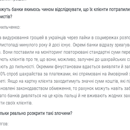
жуть банки якимось чином відслідкувати, що їх клієнти потрапили
ристів?
анильченко:
 видурювання грошей в українців через лайки в соцмережах розп
листопаді минулого року й досі існує. Окремі банки відразу зреагува
. Вони поставили на моніторинг повторювані стандартні суми пере
ють клієнтів про те, що вони, можливо, залучені до шахрайських с
ють до пильності. Окремим фінустановам вдається виявляти й за
0% спроб шахрайства за платежами, які спрямовані на ймовірний 
неті. Якщо на картку клієнта заходитимуть значні суми коштів, які 
ановлені законодавством обмеження, то рахунок можуть навіть за
ато банків дивляться на це крізь пальці й не вживають жодних зах
ти своїх клієнтів.
льки реально розкрити такі злочини?
лгов: