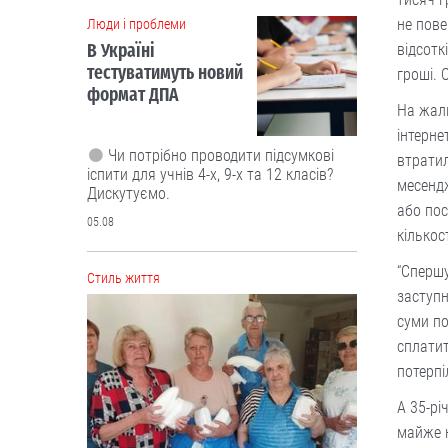
Cтиль життя
не пове
відсотк
гроші. 
На жаль
інтерне
втратил
месендж
або пос
кількос
“Це не розкіш, а необхідність”.
Буковинські активісти власноруч
“Спершу
виготовили вже тисячі ящиків
заступн
вологих серветок для передової
суми по
сплатит
Ініціатором цієї справи став
військовий лікар Володимир Миколів.
потерпі
05.08
А 35-рі
майже н