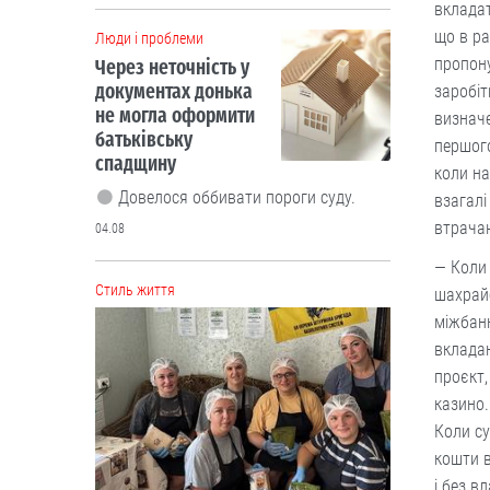
Cтиль життя
вкладат
що в ра
пропону
заробіт
визначе
першого
коли на
взагалі
втрача
Борщі, каші, солянка... Волонтерки
— Коли
з Вінниччини куховарять і
шахрайс
відправляють домашні страви
міжбанк
захисникам
вкладан
Робота кипить до пізньої ночі.
проєкт,
04.08
казино.
Коли су
кошти в
Cтиль життя
Із Кентуккі — до
і без в