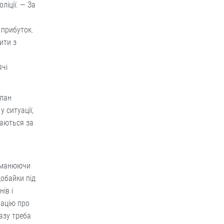
ліції. — За
и
 прибуток.
ити з
ячі
слан
 ситуації,
паються за
заманюючи
добайки під
нів і
мацію про
азу треба