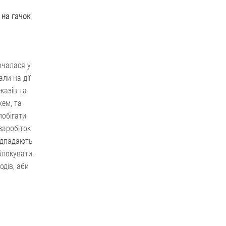
 на гачок
очалася у
ли на дії
казів та
хем, та
побігати
заробіток
підпадають
блокувати.
одів, аби