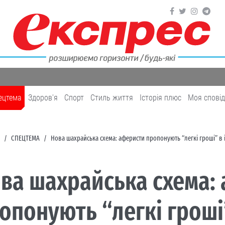
ецтема
Здоров'я
Cпорт
Cтиль життя
Історія плюс
Моя спові
СПЕЦТЕМА
Нова шахрайська схема: аферисти пропонують “легкі гроші” в 
ва шахрайська схема:
опонують “легкі гроші”