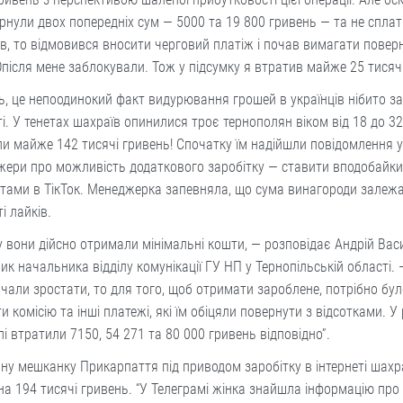
рнули двох попередніх сум — 5000 та 19 800 гривень — та не спла
ів, то відмовився вносити черговий платіж і почав вимагати повер
Опісля мене заблокували. Тож у підсумку я втратив майже 25 тисяч
, це непоодинокий факт видурювання грошей в українців нібито за
ті. У тенетах шахраїв опинилися троє тернополян віком від 18 до 32 
и майже 142 тисячі гривень! Спочатку їм надійшли повідомлення у
ери про можливість додаткового заробітку — ставити вподобайки 
тами в ТікТок. Менеджерка запевняла, що сума винагороди залежа
ті лайків.
 вони дійсно отримали мінімальні кошти, — розповідає Андрій Вас
ик начальника відділу комунікації ГУ НП у Тернопільській області. 
чали зростати, то для того, щоб отримати зароблене, потрібно бул
и комісію та інші платежі, які їм обіцяли повернути з відсотками. У
лі втратили 7150, 54 271 та 80 000 гривень відповідно”.
чну мешканку Прикарпаття під приводом заробітку в інтернеті шахр
а 194 тисячі гривень. “У Телеграмі жінка знайшла інформацію про