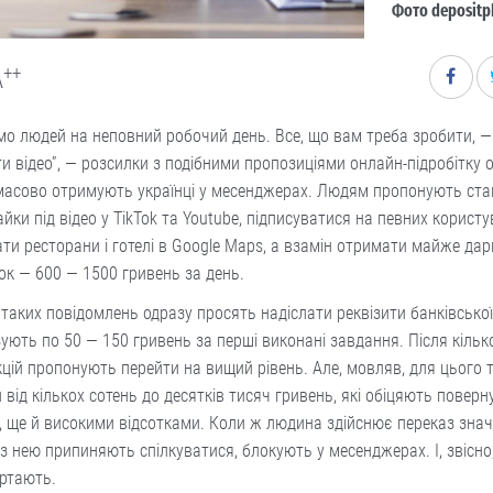
Фото depositp
++
A
о людей на неповний робочий день. Все, що вам треба зробити, —
и відео”, — розсилки з подібними пропозиціями онлайн-підробітку 
масово отримують українці у месенджерах. Людям пропонують ста
йки під відео у TikTok та Youtube, підписуватися на певних користу
ти ресторани і готелі в Google Maps, а взамін отримати майже да
ок — 600 — 1500 гривень за день.
таких повідомлень одразу просять надіслати реквізити банківської
ують по 50 — 150 гривень за перші виконані завдання. Після кільк
цій пропонують перейти на вищий рівень. Але, мовляв, для цього 
 від кількох сотень до десятків тисяч гривень, які обіцяють поверн
 ще й високими відсотками. Коли ж людина здійснює переказ знач
 з нею припиняють спілкуватися, блокують у месенджерах. І, звісно
ертають.