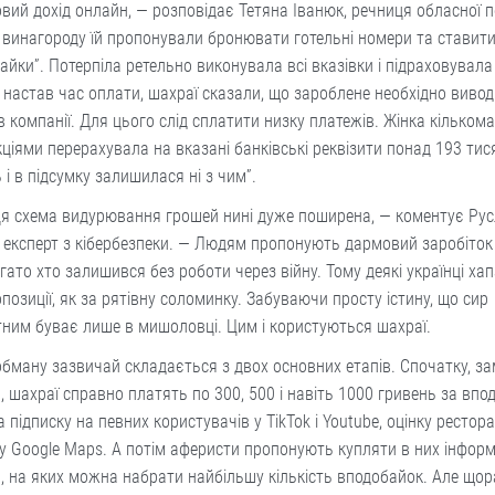
вий дохід онлайн, — розповідає Тетяна Іванюк, речниця обласної по
винагороду їй пропонували бронювати готельні номери та ставит
айки”. Потерпіла ретельно виконувала всі вказівки і підраховувала
 настав час оплати, шахраї сказали, що зароблене необхідно вивод
в компанії. Для цього слід сплатити низку платежів. Жінка кількома
ціями перерахувала на вказані банківські реквізити понад 193 тис
 і в підсумку залишилася ні з чим”.
ця схема видурювання грошей нині дуже поширена, — коментує Ру
 експерт з кібербезпеки. — Людям пропонують дармовий заробіток у
гато хто залишився без роботи через війну. Тому деякі українці ха
опозиції, як за рятівну соломинку. Забуваючи просту істину, що сир
тним буває лише в мишоловці. Цим і користуються шахраї.
бману зазвичай складається з двох основних етапів. Спочатку, 
в, шахраї справно платять по 300, 500 і навіть 1000 гривень за впо
за підписку на певних користувачів у TikTok і Youtube, оцінку рестора
 у Google Maps. А потім аферисти пропонують купляти в них інфор
, на яких можна набрати найбільшу кількість вподобайок. Але щор