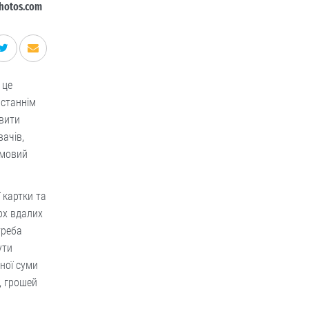
hotos.com
 це
останнім
вити
вачів,
рмовий
 картки та
ох вдалих
треба
ути
ної суми
, грошей