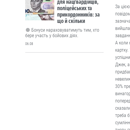
для нацгвардійців,
За цією
поліцейських та
повідом
прикордонників: за
що й скільки
зазнача
вийшла 
Бонуси нараховуватимуть тим, хто
завданн
бере участь у бойових діях.
А коли 
06.08
картку.
успішни
Люди і проблеми
Джек, а
В Україні
придбав
тестуватимуть новий
невелик
формат ДПА
30% пре
винагор
Чи потрібно проводити підсумкові
поперед
іспити для учнів 4-х, 9-х та 12 класів?
сказали
Дискутуємо.
треба б
05.08
сумлінн
тисяч г