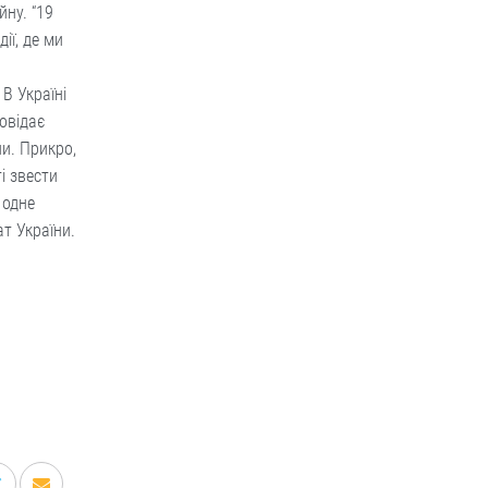
ну. “19
ії, де ми
В Україні
повідає
и. Прикро,
і звести
 одне
т України.
.