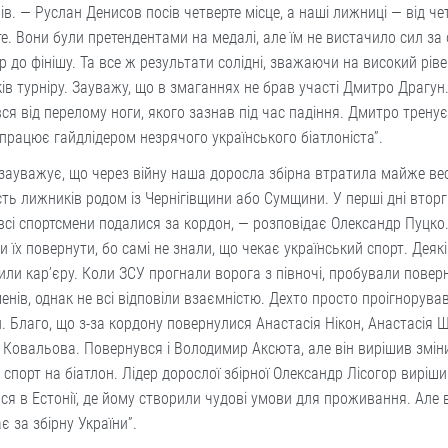
ів. — Руслан Денисов посів четверте місце, а наші лижниці — від че
е. Вони були претендентами на медалі, але їм не вистачило сил за
р до фінішу. Та все ж результати солідні, зважаючи на високий рів
ів турніру. Зауважу, що в змаганнях не брав участі Дмитро Драгун.
ся від перелому ноги, якого зазнав під час падіння. Дмитро тренує
працює гайдлідером незрячого українського біатлоніста”.
зауважує, що через війну наша доросла збірна втратила майже вес
сть лижників родом із Чернігівщини або Сумщини. У перші дні втор
сі спортсмени подалися за кордон, — розповідає Олександр Пуцко.
и їх повернути, бо самі не знали, що чекає український спорт. Деяк
ли кар’єру. Коли ЗСУ прогнали ворога з півночі, пробували повер
енів, однак не всі відповіли взаємністю. Дехто просто проігнорува
. Благо, що з-за кордону повернулися Анастасія Нікон, Анастасія 
Ковальова. Повернувся і Володимир Аксюта, але він вирішив змін
спорт на біатлон. Лідер дорослої збірної Олександр Лісогор виріш
ся в Естонії, де йому створили чудові умови для проживання. Але 
є за збірну України”.