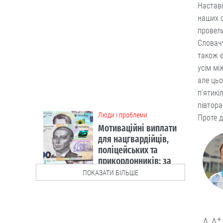
Наставн
для нацгвардійців,
поліцейських та
наших с
прикордонників: за
провели
що й скільки
Словачч
Бонуси нараховуватимуть тим, хто
також є
бере участь у бойових діях.
усім мі
06.08
але цьо
п’ятикі
півтора
Люди і проблеми
Проте д
В Україні
тестуватимуть новий
формат ДПА
Чи потрібно проводити підсумкові
ПОКАЗАТИ БІЛЬШЕ
іспити для учнів 4-х, 9-х та 12 класів?
Дискутуємо.
05.08
+
A
A