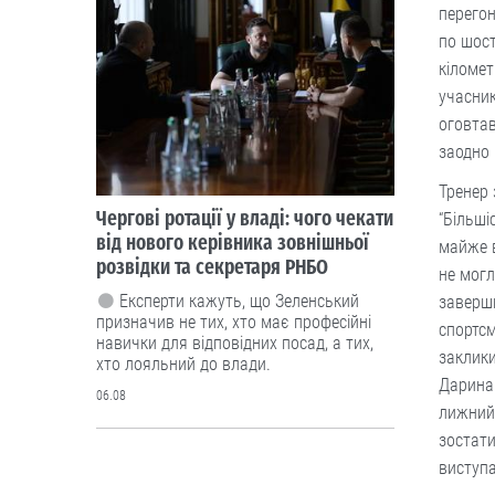
перегон
по шост
кіломет
учасник
оговтав
заодно 
Тренер 
Чергові ротації у владі: чого чекати
“Більші
від нового керівника зовнішньої
майже в
розвідки та секретаря РНБО
не могл
Експерти кажуть, що Зеленський
заверши
призначив не тих, хто має професійні
спортсм
навички для відповідних посад, а тих,
заклики
хто лояльний до влади.
Дарина 
06.08
лижний 
зостати
Люди і проблеми
виступа
Мотиваційні виплати