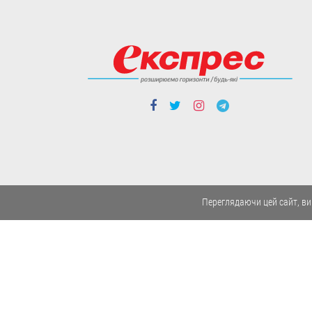
Люди і проблеми
Стягнення боргу за
розпискою
Як повернути позичені кошти.
05.08
Люди і проблеми
Через неточність у
документах донька
Переглядаючи цей сайт, ви
не могла оформити
батьківську
спадщину
Довелося оббивати пороги суду.
04.08
Авторські права ⓒ 2019. Всі права захищені