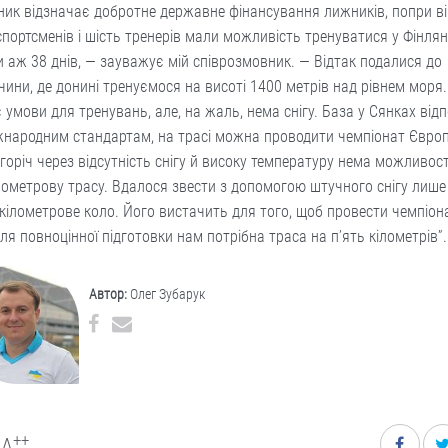
ик відзначає добротне державне фінансування лижників, попри вій
портсменів і шість тренерів мали можливість тренуватися у Фінлянд
 аж 38 днів, — зауважує мій співрозмовник. — Відтак подалися до
ини, де донині тренуємося на висоті 1400 метрів над рівнем моря. 
 умови для тренувань, але, на жаль, нема снігу. База у Сянках від
жнародним стандартам, на трасі можна проводити чемпіонат Європ
горіч через відсутність снігу й високу температуру нема можливост
лометрову трасу. Вдалося звести з допомогою штучного снігу лише
кілометрове коло. Його вистачить для того, щоб провести чемпіона
ля повноцінної підготовки нам потрібна траса на п’ять кілометрів”
Автор:
Олег Зубарук
++
A