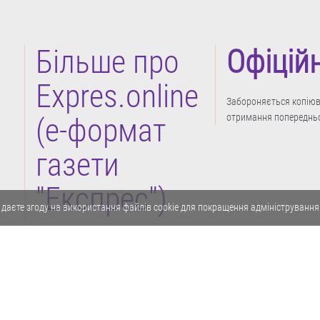
Більше про
Офіцій
Expres.online
Забороняється копіюва
отримання попередньо
(e-формат
газети
"Експрес")
 даєте згоду на використання файлів cookie для покращення адміністрування
Політика конфіденційності
Реклама
Карта сайту