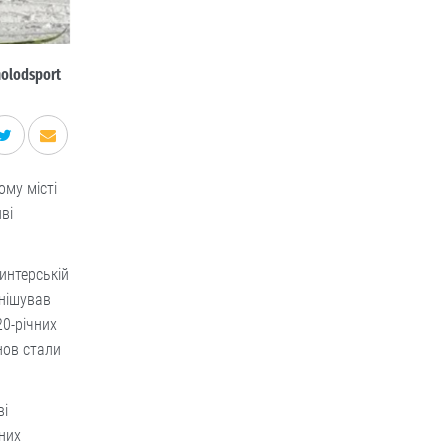
olodsport
ому місті
ві
ринтерській
інішував
20-річних
нов стали
ві
них