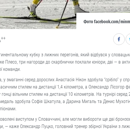
Фото facebook.com/minm
++
A
инентальному кубку з лижних перегонів, який відбувся у словацьк
е Плесо, три нагороди до скарбнички поклали юніори, дві — в акти
ої команди.
, у змаганні серед дорослих Анастасія Нікон здобула “срібло” у сп
ласичним стилем на дистанції 1,4 кілометра, а Олександр Лісогор ф
у гонці вільним стилем на дистанції 10 кілометрів. На турнірі серед 
медаль здобула Софія Шкатула, а Дарина Мигаль та Денис Мухоті
мпіонами.
оволені виступом у Словаччині, але могли вибороти ще дві бронзо
и, — каже Олександр Пуцко, головний тренер збірної України з лиж