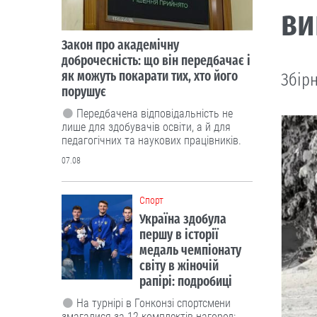
ви
Закон про академічну
доброчесність: що він передбачає і
як можуть покарати тих, хто його
Збірн
порушує
Передбачена відповідальність не
лише для здобувачів освіти, а й для
педагогічних та наукових працівників.
07.08
Cпорт
Україна здобула
першу в історії
медаль чемпіонату
світу в жіночій
рапірі: подробиці
На турнірі в Гонконзі спортсмени
змагалися за 12 комплектів нагород: