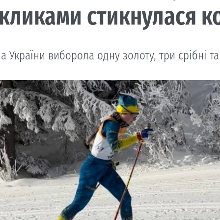
кликами стикнулася к
а України виборола одну золоту, три срібні т