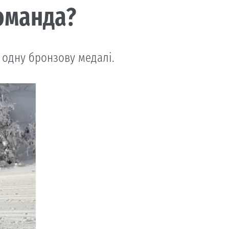
оманда?
а одну бронзову медалі.