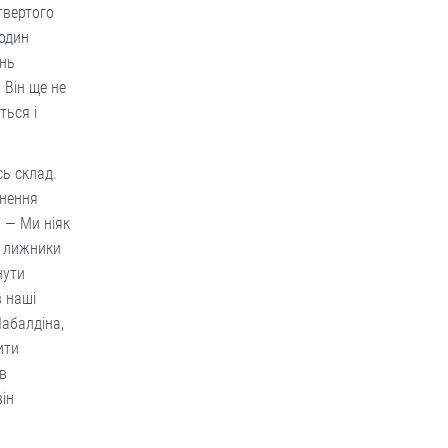
твертого
 один
ень
 Він ще не
ться і
ь склад.
гнення
 — Ми ніяк
і лижники
нути
в наші
Шабалдіна,
ити
ив
він