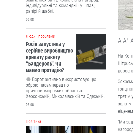
індивідуальні та командні - у шпазі,
рапірі й шаблі.
06.08
Люди і проблеми
+
A
A
Росія запустила у
серійне виробництво
На Конт
крилату ракету
“Бандероль”. Чи
Штрбськ
маємо протидію?
доросл
Ворог активно використовує цю
Зокрема
зброю насамперед по
гонці к
причорноморських областях -
Херсонській, Миколаївській та Одеській.
третім 
золоту 
06.08
віцече
Політика
“Ми зад
нагород