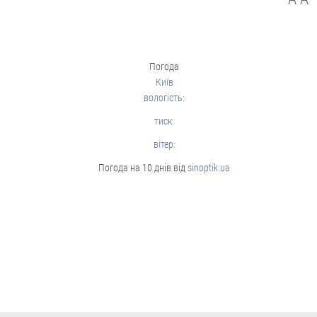
Cтиль життя
Погода
Київ
вологість:
тиск:
вітер:
Погода на 10 днів від
sinoptik.ua
“Це не розкіш, а необхідність”.
Буковинські активісти власноруч
виготовили вже тисячі ящиків
вологих серветок для передової
Ініціатором цієї справи став
військовий лікар Володимир Миколів.
05.08