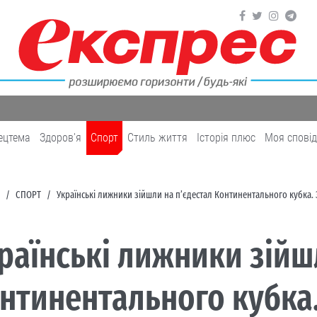
ецтема
Здоров'я
Cпорт
Cтиль життя
Історія плюс
Моя спові
CПОРТ
Українські лижники зійшли на п’єдестал Континентального кубка.
раїнські лижники зійш
нтинентального кубка.