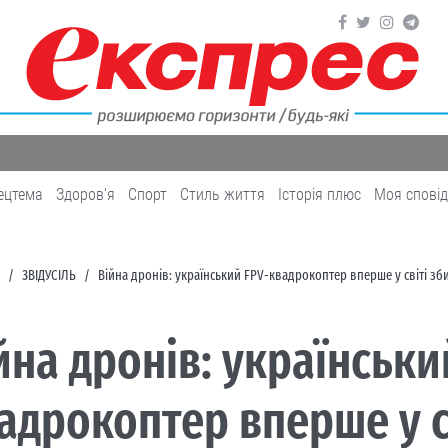
ецтема
Здоров'я
Cпорт
Cтиль життя
Історія плюс
Моя спові
ЗВІДУСІЛЬ
Війна дронів: український FPV-квадрокоптер вперше у світі зб
йна дронів: українськи
адрокоптер вперше у с