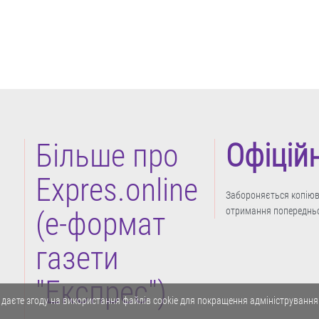
Більше про
Офіцій
Expres.online
Забороняється копіюва
отримання попередньо
(e-формат
газети
"Експрес")
 даєте згоду на використання файлів cookie для покращення адміністрування