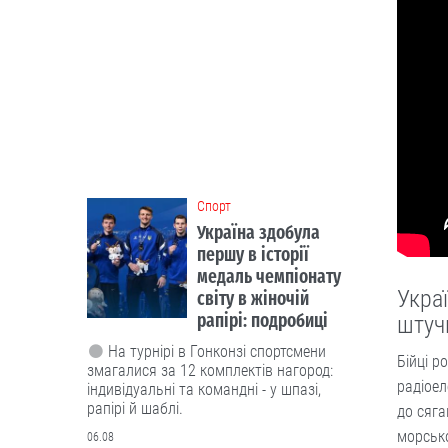
медаль чемпіонату
світу в жіночій
рапірі: подробиці
На турнірі в Гонконзі спортсмени
змагалися за 12 комплектів нагород:
індивідуальні та командні - у шпазі,
рапірі й шаблі.
06.08
Люди і проблеми
Росія запустила у
серійне виробництво
Украї
крилату ракету
“Бандероль”. Чи
штуч
маємо протидію?
Бійці р
Ворог активно використовує цю
радіоел
зброю насамперед по
причорноморських областях -
до сяга
Херсонській, Миколаївській та Одеській.
морсько