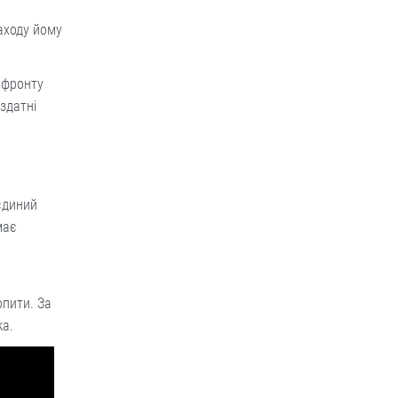
аходу йому
і фронту
здатні
єдиний
має
опити. За
ка.