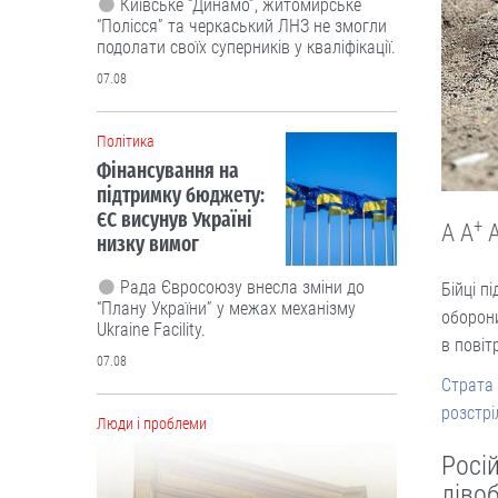
Київське “Динамо”, житомирське
“Полісся” та черкаський ЛНЗ не змогли
подолати своїх суперників у кваліфікації.
07.08
Політика
Фінансування на
підтримку бюджету:
ЄС висунув Україні
+
A
A
низку вимог
Рада Євросоюзу внесла зміни до
Бійці п
“Плану України” у межах механізму
оборон
Ukraine Facility.
в повіт
07.08
Страта 
розстрі
Люди і проблеми
Росі
ліво