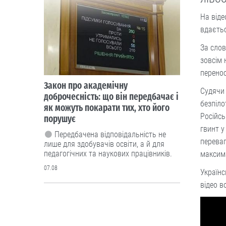
На віде
вдаєть
За слов
зовсім 
перенос
Закон про академічну
Судячи 
доброчесність: що він передбачає і
безпіло
як можуть покарати тих, хто його
Російс
порушує
гвинт у
Передбачена відповідальність не
переваг
лише для здобувачів освіти, а й для
педагогічних та наукових працівників.
максим
07.08
Українс
відео в
Cпорт
Україна здобула
першу в історії