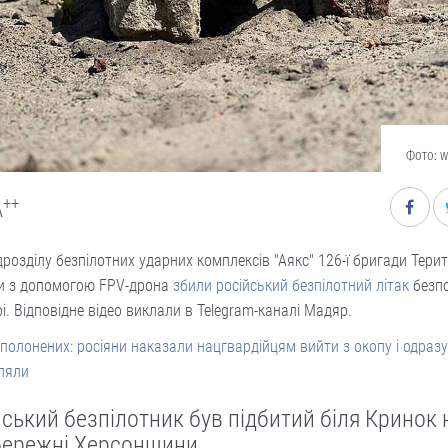
Фото: w
++
A
ідрозділу безпілотних ударних комплексів "Аякс" 126-ї бригади Тери
и з допомогою FPV-дрона
збили російський безпілотний літак
безп
рі. Відповідне відео виклали в Telegram-каналі Мадяр.
полонених: росіяни наказали нацгвардійцям вийти з окопу і одразу
ляли
йський безпілотник був підбитий біля Кринок 
бережні Херсонщини