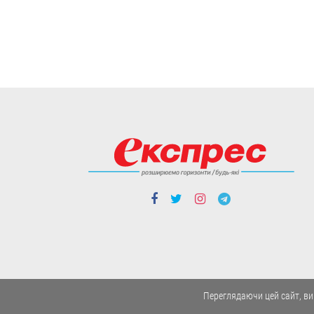
Чи потрібно проводити підсумкові
іспити для учнів 4-х, 9-х та 12 класів?
Дискутуємо.
05.08
Cтиль життя
“Це не розкіш, а необхідність”.
Буковинські активісти власноруч
виготовили вже тисячі ящиків
Переглядаючи цей сайт, ви
вологих серветок для передової