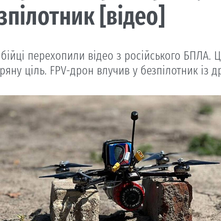
зпілотник [відео]
 бійці перехопили відео з російського БПЛА.
ряну ціль. FPV-дрон влучив у безпілотник із д