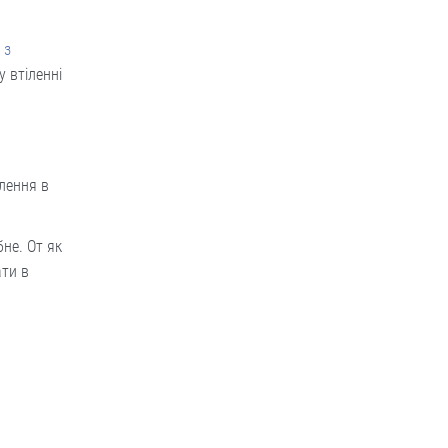
 з
 втіленні
ілення в
бне. От як
ати в