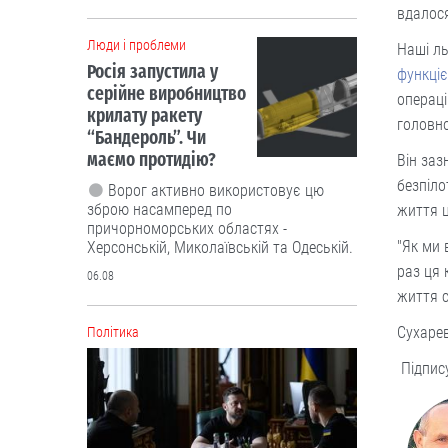
06.08
вдалося
Наші ль
Політика
функціє
операці
головн
Він заз
безпіло
життя ц
"Як ми 
раз ця 
життя с
Чергові ротації у владі: чого чекати
від нового керівника зовнішньої
Сухарев
розвідки та секретаря РНБО
Підпису
Експерти кажуть, що Зеленський
призначив не тих, хто має професійні
навички для відповідних посад, а тих,
хто лояльний до влади.