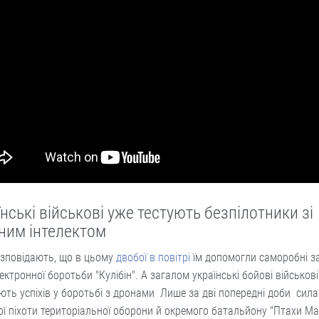
нські військові уже тестують безпілотники зі
ним інтелектом
озповідають, що в цьому
двобої в повітрі
їм допомогли саморобні з
ектронної боротьби "Кулібін". А загалом українські бойові військов
ють успіхів у боротьбі з дронами Лише за дві попередні доби сил
ї піхоти територіальної оборони й окремого батальйону "Птахи М