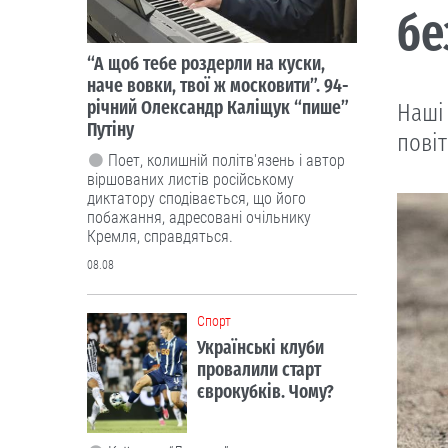
бе
“А щоб тебе роздерли на куски,
наче вовки, твої ж московити”. 94-
річний Олександр Каліщук “пише”
Наші
Путіну
повіт
Поет, колишній політв'язень і автор
віршованих листів російському
диктатору сподівається, що його
побажання, адресовані очільнику
Кремля, справдяться.
08.08
Cпорт
Українські клуби
провалили старт
єврокубків. Чому?