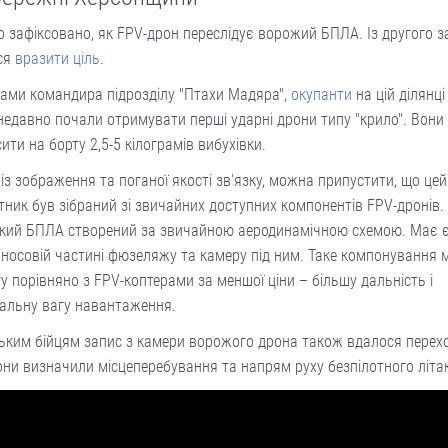
о зафіксовано, як FPV-дрон переслідує ворожий БПЛА. Із другого з
ся
вразити ціль
.
ами командира підрозділу "Птахи Мадяра",
окупанти
на цій ділянц
недавно почали отримувати перші ударні дрони типу "крило". Вони 
ити на борту 2,5-5 кілограмів вибухівки.
із зображення та поганої якості зв'язку, можна припустити, що цей
тник був зібраний зі звичайних доступних компонентів FPV-дронів.
ький БПЛА створений за звичайною аеродинамічною схемою. Має 
 носовій частині фюзеляжу та камеру під ним. Таке компонування 
у порівняно з FPV-коптерами за меншої ціни – більшу дальність і
альну вагу навантаження.
ьким бійцям запис з камери ворожого дрона також вдалося перех
они визначили місцеперебування та напрям руху безпілотного літа