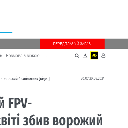
ПЕРЕДПЛАЧУЙ ЗАРАЗ!
дь
Розмова з зіркою
...
20:07 20.02.2024
ив ворожий безпілотник [відео]
й FPV-
віті збив ворожий