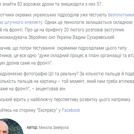
 знайти 83 ворожих дрони та знешкодити з них 57.
отчики окремих українських підрозділів уже тестують
безпілотники
ю штучного інтелекту
. Однак ця технологія залишається складною у
й на фронті. Про це на брифінгу 20 лютого розповів заступник
окомандувача Збройних сил України Вадим Сухаревський.
начив, що попри тестування окремими підрозділами цього типу
тників, це все одно "дуже складний процес в плані організації та вт
их дронів саме на фронті".
відрізняємо фотографію ШІ та реальну? За кількістю пальців й поді
кількість пальців на картинці – той момент, який нам треба втілюв
аме на фронті", – акцентував він.
ський вірить у найближчу перспективу розвитку цього напрямку.
йтесь на сторінку "Експресу" у
Facebook
Автор:
Микола Заверуха