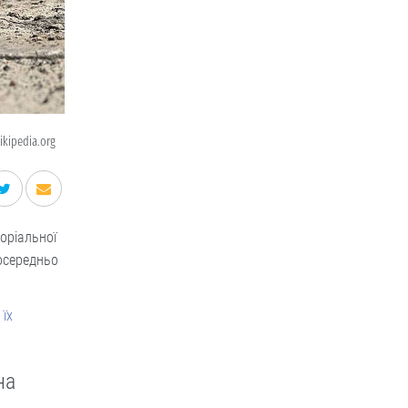
ikipedia.org
торіальної
осередньо
 їх
на