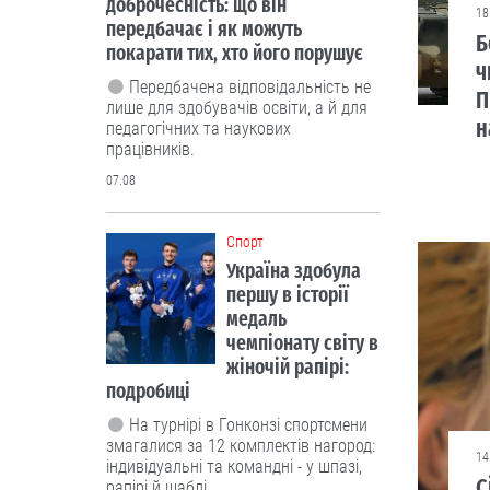
доброчесність: що він
18
передбачає і як можуть
Б
покарати тих, хто його порушує
ч
Передбачена відповідальність не
П
лише для здобувачів освіти, а й для
н
педагогічних та наукових
працівників.
07.08
Cпорт
Україна здобула
першу в історії
медаль
чемпіонату світу в
жіночій рапірі:
подробиці
На турнірі в Гонконзі спортсмени
змагалися за 12 комплектів нагород:
14
індивідуальні та командні - у шпазі,
С
рапірі й шаблі.