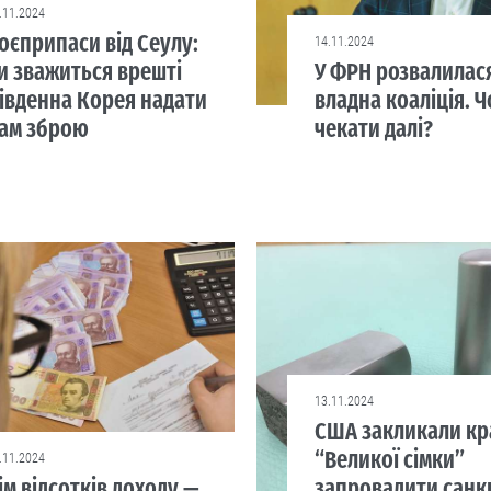
.11.2024
оєприпаси від Сеулу:
14.11.2024
и зважиться врешті
У ФРН розвалилас
івденна Корея надати
владна коаліція. Ч
ам зброю
чекати далі?
13.11.2024
США закликали кр
“Великої сімки”
.11.2024
ім відсотків доходу —
запровадити санкц