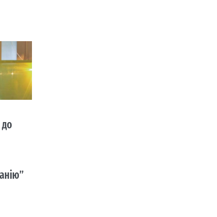
 до
анію”