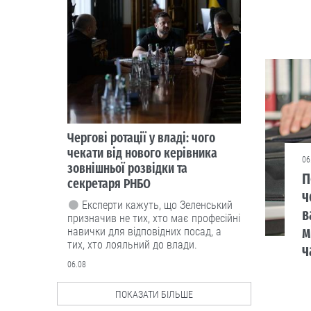
Чергові ротації у владі: чого
чекати від нового керівника
06
зовнішньої розвідки та
П
секретаря РНБО
ч
Експерти кажуть, що Зеленський
в
призначив не тих, хто має професійні
м
навички для відповідних посад, а
тих, хто лояльний до влади.
ч
06.08
ПОКАЗАТИ БІЛЬШЕ
Люди і проблеми