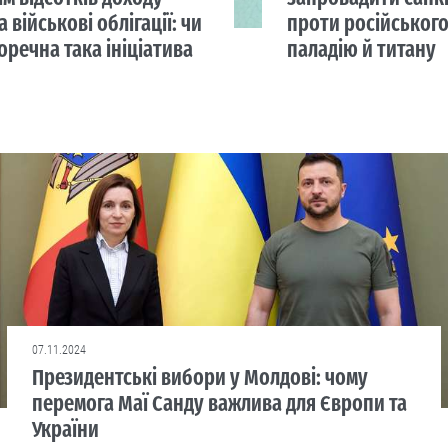
а військові облігації: чи
проти російськог
оречна така ініціатива
паладію й титану
07.11.2024
Президентські вибори у Молдові: чому
перемога Маї Санду важлива для Європи та
України