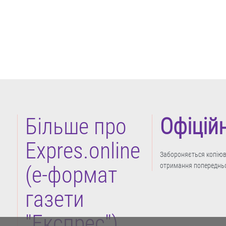
Більше про
Офіцій
Expres.online
Забороняється копіюва
отримання попередньо
(e-формат
газети
"Експрес")