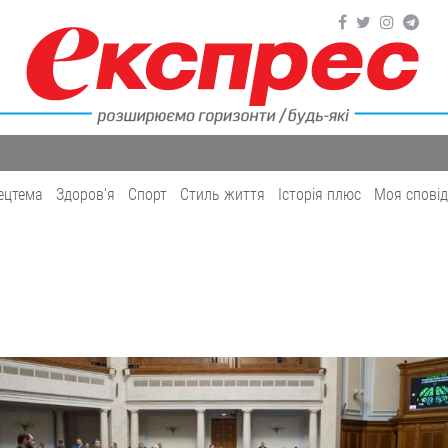
ецтема
Здоров'я
Cпорт
Cтиль життя
Історія плюс
Моя спові