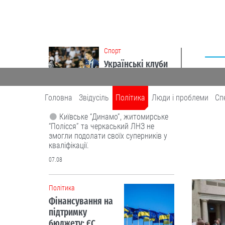
Cпорт
Українські клуби
провалили старт
єврокубків. Чому?
Головна
Звідусіль
Політика
Люди і проблеми
Сп
Київське “Динамо”, житомирське
“Полісся” та черкаський ЛНЗ не
ПОЛІТИКА
змогли подолати своїх суперників у
кваліфікації.
07.08
Політика
Фінансування на
підтримку
бюджету: ЄС