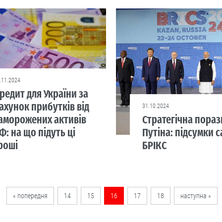
.11.2024
редит для України за
ахунок прибутків від
31.10.2024
аморожених активів
Стратегічна пораз
Ф: на що підуть ці
Путіна: підсумки с
роші
БРІКС
« попередня
14
15
16
17
18
наступна »