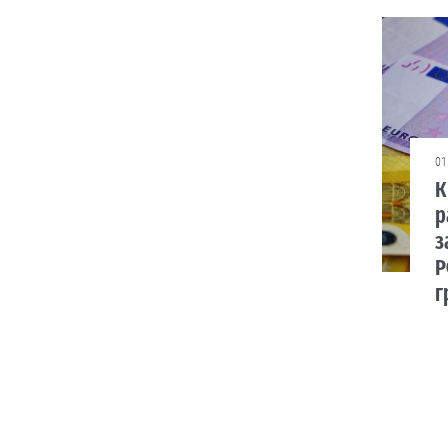
Мотиваційні
виплати для
нацгвардійців,
поліцейських та
прикордонників:
за що й скільки
Бонуси нараховуватимуть тим,
01
хто бере участь у бойових діях.
К
06.08
р
з
Люди і проблеми
Р
В Україні
г
тестуватимуть
новий формат
ДПА
Чи потрібно проводити підсумкові
іспити для учнів 4-х, 9-х та 12 класів?
Дискутуємо.