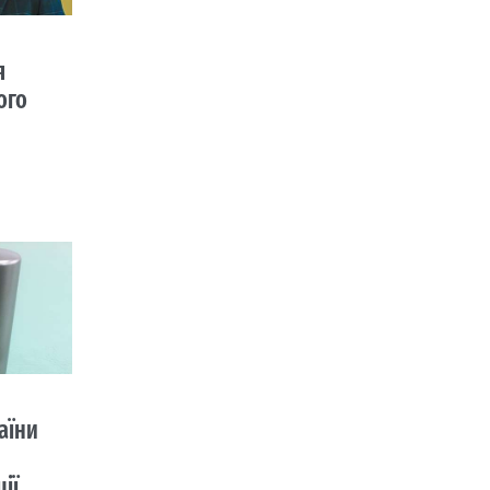
я
ого
аїни
ії