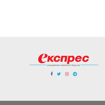
05.08
Cтиль життя
“Це не розкіш, а необхідність”.
Буковинські активісти
власноруч виготовили вже
тисячі ящиків вологих серветок
для передової
Ініціатором цієї справи став
військовий лікар Володимир