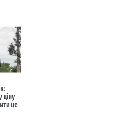
к:
у ціну
ити це