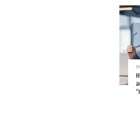
Стягнення боргу
за розпискою
Як повернути позичені кошти.
05.08
Люди і проблеми
Через неточність
29
Н
у документах
донька не могла
а
оформити
“
батьківську
спадщину
Довелося оббивати пороги суду.
04.08
Cтиль життя