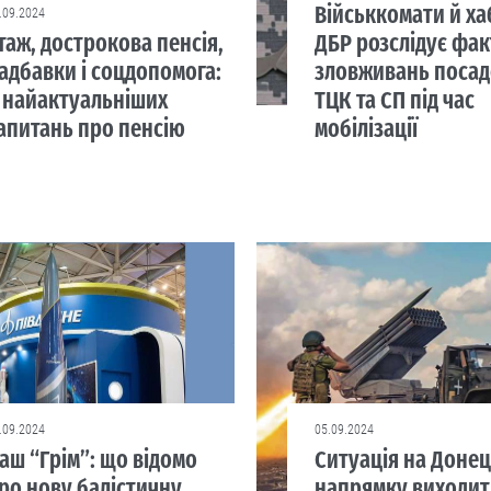
Військкомати й ха
.09.2024
таж, дострокова пенсія,
ДБР розслідує фа
адбавки і соцдопомога:
зловживань посад
 найактуальніших
ТЦК та СП під час
апитань про пенсію
мобілізації
.09.2024
05.09.2024
аш “Грім”: що відомо
Ситуація на Доне
ро нову балістичну
напрямку виходить