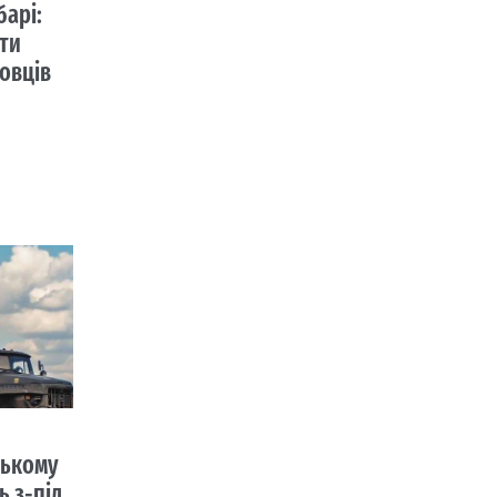
барі:
кти
овців
цькому
 з-під