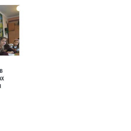
 в
ах
и