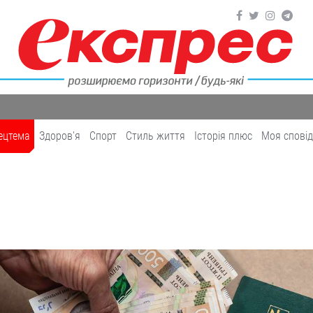
ецтема
Здоров'я
Cпорт
Cтиль життя
Історія плюс
Моя спові