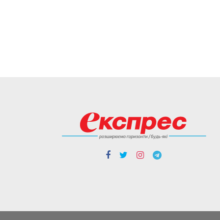
Борщі, каші, солянка...
Волонтерки з Вінниччини
куховарять і відправляють
домашні страви захисникам
Робота кипить до пізньої ночі.
04.08
Cтиль життя
Із Кентуккі — до