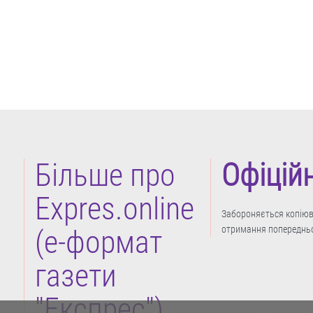
Більше про
Офіцій
Expres.online
Забороняється копіюва
отримання попередньо
(e-формат
газети
"Експрес")