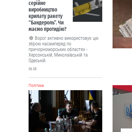
серійне
виробництво
крилату ракету
“Бандероль”. Чи
маємо протидію?
Ворог активно використовує цю
зброю насамперед по
причорноморських областях -
Херсонській, Миколаївській та
Одеській.
06.08
Політика