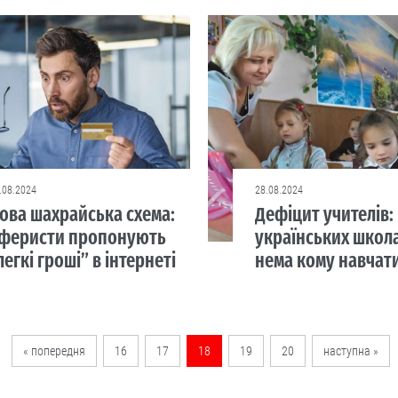
.08.2024
28.08.2024
ова шахрайська схема:
Дефіцит учителів:
феристи пропонують
українських школ
легкі гроші” в інтернеті
нема кому навчат
« попередня
16
17
18
19
20
наступна »