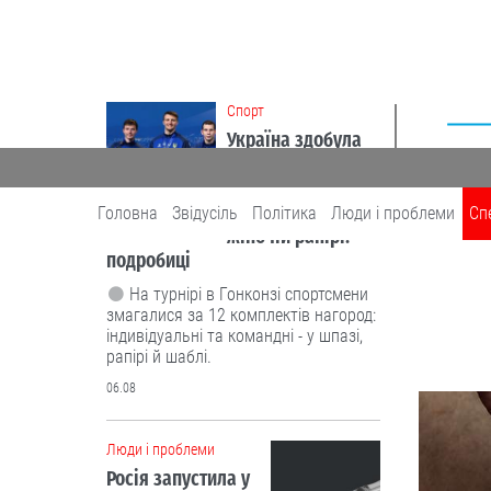
Cпорт
Україна здобула
першу в історії
медаль
чемпіонату світу в
Головна
Звідусіль
Політика
Люди і проблеми
Сп
жіночій рапірі:
подробиці
СПЕЦТЕМА
На турнірі в Гонконзі спортсмени
змагалися за 12 комплектів нагород:
індивідуальні та командні - у шпазі,
рапірі й шаблі.
06.08
Люди і проблеми
Росія запустила у