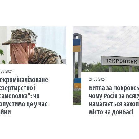
.08.2024
екриміналізоване
29.08.2024
езертирство і
Битва за Покровсь
самоволка”: чи
чому Росія за всяк
опустимо це у час
намагається захоп
ійни
місто на Донбасі