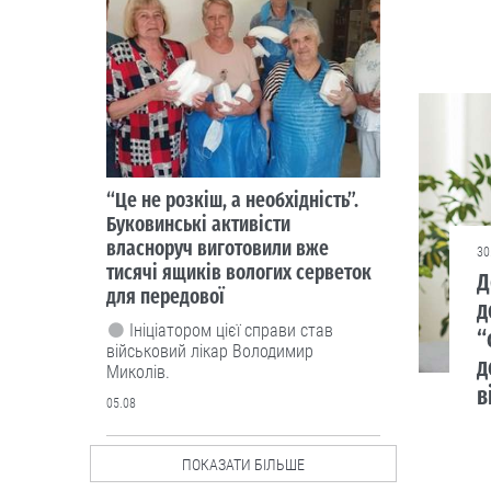
“Це не розкіш, а необхідність”.
Буковинські активісти
власноруч виготовили вже
30
тисячі ящиків вологих серветок
Д
для передової
д
Ініціатором цієї справи став
“
військовий лікар Володимир
д
Миколів.
в
05.08
ПОКАЗАТИ БІЛЬШЕ
Люди і проблеми