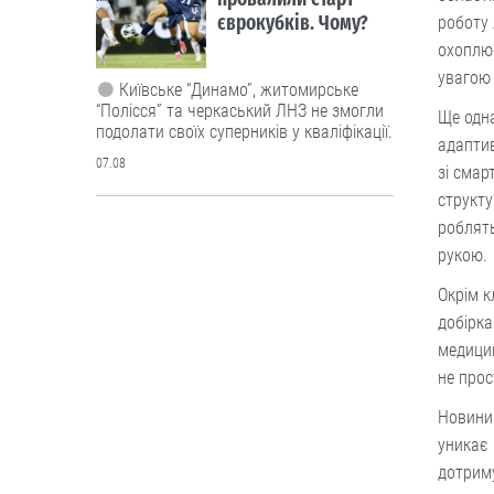
єврокубків. Чому?
роботу 
охоплюю
увагою 
Київське “Динамо”, житомирське
“Полісся” та черкаський ЛНЗ не змогли
Ще одна
подолати своїх суперників у кваліфікації.
адаптив
07.08
зі смар
структу
Політика
роблят
Фінансування на
рукою.
підтримку бюджету:
Окрім к
ЄС висунув Україні
добірка
низку вимог
медицин
Рада Євросоюзу внесла зміни до
не прос
“Плану України” у межах механізму
Ukraine Facility.
Новини
уникає 
07.08
дотриму