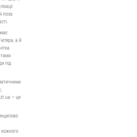
лікації
я поза
сті.
 має
ютера, а й
чітка
датами
и під
ематичними
,
zt.ua — це
инципово
ь кожного