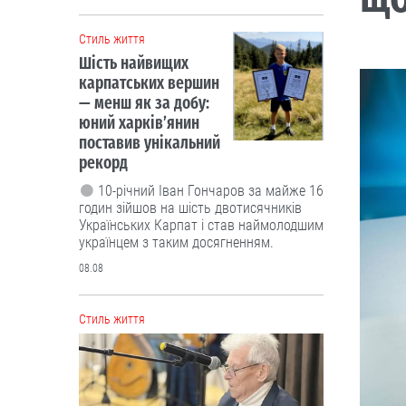
Cтиль життя
Шість найвищих
карпатських вершин
— менш як за добу:
юний харків’янин
поставив унікальний
рекорд
10-річний Іван Гончаров за майже 16
годин зійшов на шість двотисячників
Українських Карпат і став наймолодшим
українцем з таким досягненням.
08.08
Cтиль життя