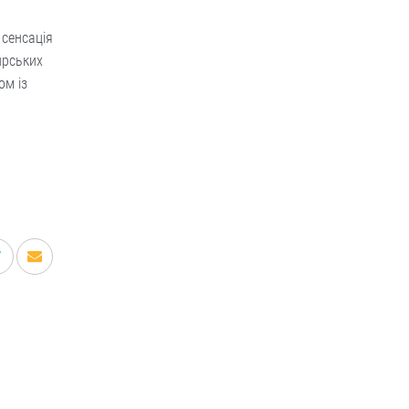
 сенсація
ирських
ом із