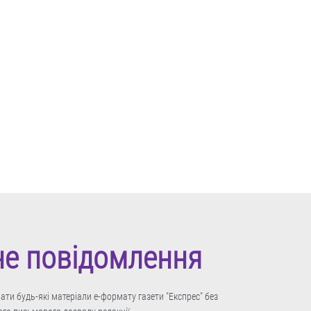
не повідомлення
ти будь-які матеріали е-формату газети "Експрес" без