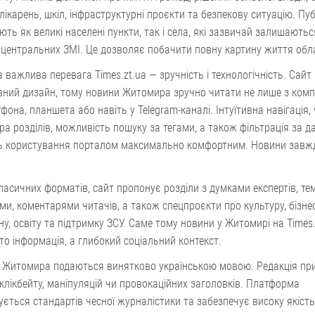
лікарень, шкіл, інфраструктурні проєкти та безпекову ситуацію. Пуб
ть як великі населені пункти, так і села, які зазвичай залишаютьс
центральних ЗМІ. Це дозволяє побачити повну картину життя обла
 важлива перевага Times.zt.ua — зручність і технологічність. Сайт
ний дизайн, тому новини Житомира зручно читати не лише з комп’
тфона, планшета або навіть у Telegram-каналі. Інтуїтивна навігація, 
ра розділів, можливість пошуку за тегами, а також фільтрація за 
ь користування порталом максимально комфортним. Новини завжд
ласичних форматів, сайт пропонує розділи з думками експертів, т
ми, коментарями читачів, а також спецпроєкти про культуру, бізнес
у, освіту та підтримку ЗСУ. Саме тому новини у Житомирі на Times.
то інформація, а глибокий соціальний контекст.
 Житомира подаються винятково українською мовою. Редакція пр
клікбейту, маніпуляцій чи провокаційних заголовків. Платформа
ється стандартів чесної журналістики та забезпечує високу якіст