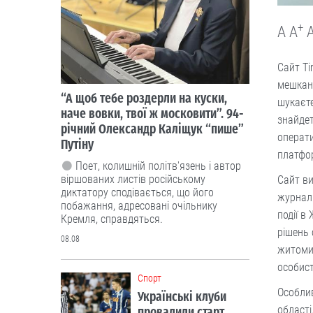
+
A
A
Сайт Ti
мешканц
“А щоб тебе роздерли на куски,
шукаєт
наче вовки, твої ж московити”. 94-
знайдет
річний Олександр Каліщук “пише”
операти
Путіну
платфор
Поет, колишній політв'язень і автор
віршованих листів російському
Сайт ви
диктатору сподівається, що його
журналі
побажання, адресовані очільнику
події в
Кремля, справдяться.
рішень 
08.08
житомир
особист
Cпорт
Особлив
Українські клуби
області
провалили старт