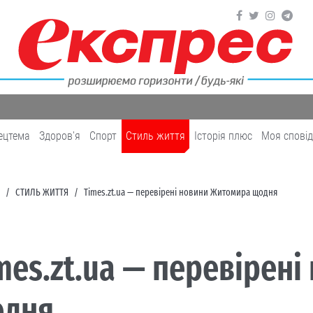
ецтема
Здоров'я
Cпорт
Cтиль життя
Історія плюс
Моя спові
CТИЛЬ ЖИТТЯ
Times.zt.ua — перевірені новини Житомира щодня
mes.zt.ua — перевірен
одня