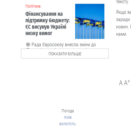
тексту.
Люди і проблеми
Якщо ви
заради 
новин. 
нами.
ПОКАЗАТИ БІЛЬШЕ
Закон про академічну
доброчесність: що він передбачає і
+
A
A
як можуть покарати тих, хто його
порушує
Передбачена відповідальність не
лише для здобувачів освіти, а й для
Погода
педагогічних та наукових працівників.
Київ
07.08
вологість: