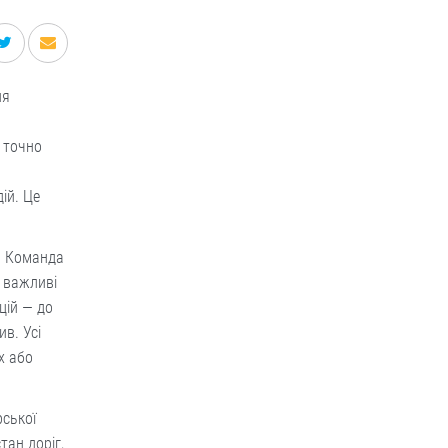
ля
 точно
ій. Це
. Команда
і важливі
цій — до
ив. Усі
х або
ської
тан доріг,