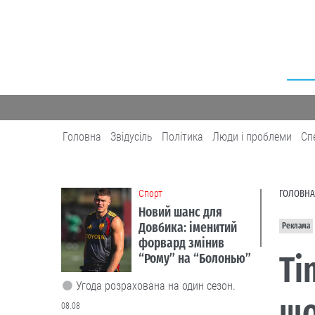
Головна
Звідусіль
Політика
Люди і проблеми
Сп
Cпорт
ГОЛОВНА
Новий шанс для
Довбика: іменитий
Реклама
форвард змінив
Ti
“Рому” на “Болонью”
Угода розрахована на один сезон.
щ
08.08