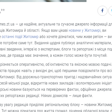
++
A
mes.zt.ua — це надійне, актуальне та сучасне джерело інформації д
ів Житомира й області. Якщо вам цікаві
новини у Житомирі
, ви
е
останні події Житомир
або хочете дізнатися, чим живе регіон — ви
е потрібне саме тут. Видання щодня публікує аналітичні матеріали,
вні зведення, інтерв’ю з експертами, блоги та репортажі з місця под
ма, де правда має значення, а кожен голос може бути почутий.
різняється оперативністю, об’єктивністю та якісною мовою подачі
стів працює навіть у вихідні дні, щоб першими повідомляти про вс
 Житомирі. Від дорожньо-транспортних пригод і надзвичайних ситуа
сесій міської ради, відкриттів нових закладів і волонтерських ініціат
ські новини базуються на перевірених фактах, офіційних джерела
их репортажах редакції. Ніяких домислів — лише факти.
у увагу редакція приділяє регіональному блоку — новини Житомир
. Тут можна дізнатися про життя громад, рішення обласної влади, с