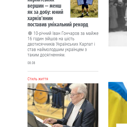
вершин — менш
як за добу: юний
харків’янин
поставив унікальний рекорд
10-річний Іван Гончаров за майже
16 годин зійшов на шість
двотисячників Українських Карпат і
став наймолодшим українцем з
таким досягненням.
08.08
Cтиль життя