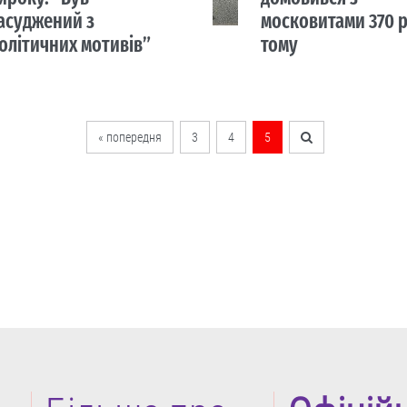
асуджений з
московитами 370 р
олітичних мотивів”
тому
« попередня
3
4
5