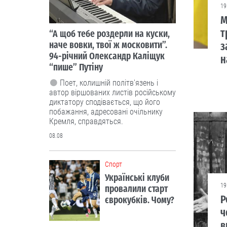
19
М
т
“А щоб тебе роздерли на куски,
наче вовки, твої ж московити”.
з
94-річний Олександр Каліщук
н
“пише” Путіну
Поет, колишній політв'язень і
автор віршованих листів російському
диктатору сподівається, що його
побажання, адресовані очільнику
Кремля, справдяться.
08.08
Cпорт
Українські клуби
19
провалили старт
Р
єврокубків. Чому?
ч
в