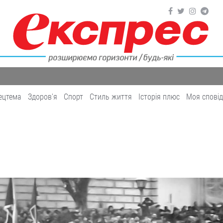
ецтема
Здоров'я
Cпорт
Cтиль життя
Історія плюс
Моя спові