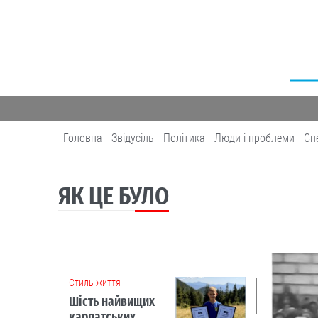
Головна
Звідусіль
Політика
Люди і проблеми
Сп
ЯК ЦЕ БУЛО
Cтиль життя
Шість найвищих
карпатських