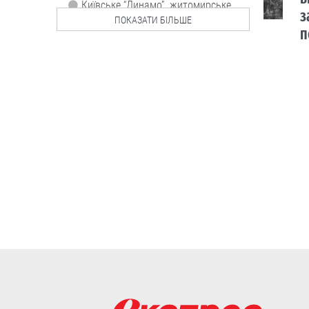
Київське “Динамо”, житомирське
з
“Полісся” та черкаський ЛНЗ не
ПОКАЗАТИ БІЛЬШЕ
змогли подолати своїх суперників у
п
кваліфікації.
07.08
Політика
Фінансування на
підтримку
бюджету: ЄС
висунув Україні
низку вимог
Рада Євросоюзу внесла зміни до
“Плану України” у межах механізму
Ukraine Facility.
07.08