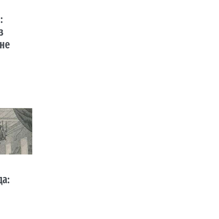
:
з
 не
да: