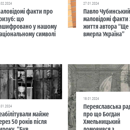
.02.2024
27.01.2024
аловідомі факти про
Павло Чубинський
ризуб: що
маловідомі факти 
ашифровано у нашому
життя автора “Ще
аціональному символі
вмерла Україна”
18.01.2024
Переяславська ра
.01.2024
еабілітували майже
про що Богдан
ерез 50 років після
Хмельницький
ироку. “Був
домовився з