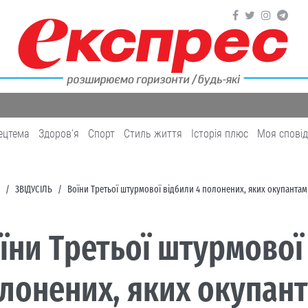
ецтема
Здоров'я
Cпорт
Cтиль життя
Історія плюс
Моя спові
ЗВІДУСІЛЬ
Воїни Третьої штурмової відбили 4 полонених, яких окупанта
їни Третьої штурмової
лонених, яких окупан