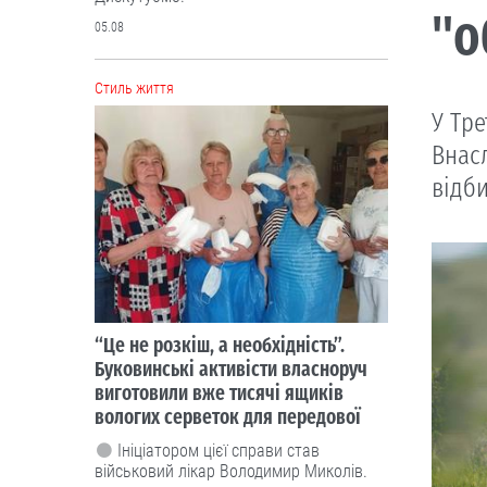
"о
05.08
Cтиль життя
У Тр
Внасл
відби
“Це не розкіш, а необхідність”.
Буковинські активісти власноруч
виготовили вже тисячі ящиків
вологих серветок для передової
Ініціатором цієї справи став
військовий лікар Володимир Миколів.