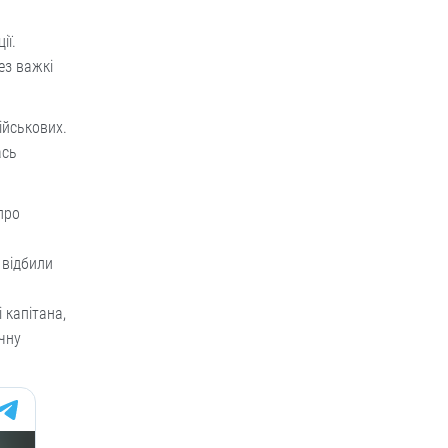
ії.
ез важкі
ійськових.
ась
про
 відбили
 капітана,
чну