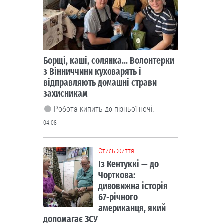
Cтиль життя
Із Кентуккі — до
Чорткова:
дивовижна історія
67-річного
американця, який
допомагає ЗСУ
У благодійному фонді “Покрова
Чортків” волонтерить Клей Роджерс,
громадянин США.
03.08
Cтиль життя
Мешканка
Житомирщини
зібрала унікальну
колекцію
старожитностей та