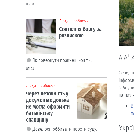
05.08
Люди і проблеми
Стягнення боргу за
розпискою
+
A
A
Як повернути позичені кошти.
05.08
Серед п
інформа
Люди і проблеми
"обнули
Через неточність у
наших х
документах донька
В
не могла оформити
батьківську
п
спадщину
Укра
Довелося оббивати пороги суду.