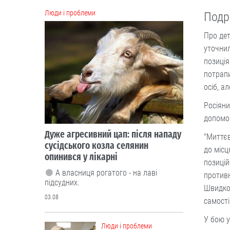
сусідського козла селянин
Подро
опинився у лікарні
Про дет
А власниця рогатого - на лаві
підсудних.
уточнил
позиція
03.08
потрапи
осіб, а
Люди і проблеми
На чому економлять
Росіяни
українці та від чого
допомог
не готові
відмовитися
"Миттє
до місц
На дрібні щоденні потреби наші
позицій
співвітчизники щомісяця витрачають
против
понад 4,5 тисячі гривень.
Швидко 
03.08
самості
У бою у
Cтиль життя