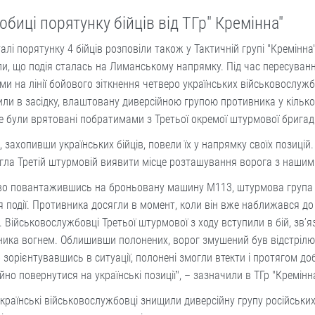
биці порятунку бійців від ТГр" Кремінна"
алі порятунку 4 бійців розповіли також у Тактичній групі "Кремінна
и, що подія сталась на Лиманському напрямку. Під час пересуван
ми на лінії бойового зіткнення четверо українських військовослуж
ли в засідку, влаштовану диверсійною групою противника у кілько
ле були врятовані побратимами з Третьої окремої штурмової бригад
, захопивши українських бійців, повели їх у напрямку своїх позицій
ла Третій штурмовій виявити місце розташування ворога з нашим
во повантажившись на броньовану машину М113, штурмова група
я події. Противника досягли в момент, коли він вже наближався до
. Військовослужбовці Третьої штурмової з ходу вступили в бій, зв’
ника вогнем. Облишивши полонених, ворог змушений був відстрілю
зорієнтувавшись в ситуації, полонені змогли втекти і протягом до
йно повернутися на українські позиції", – зазначили в ТГр "Кремінна
країнські військовослужбовці знищили диверсійну групу російськи