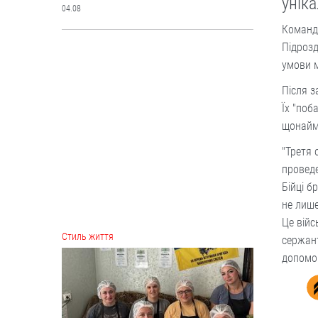
уніка
04.08
Команди
Підрозд
Cтиль життя
умови м
Після з
Їх "поб
щонайме
"Третя 
проведе
Бійці б
не лише
Борщі, каші, солянка... Волонтерки
Це війс
з Вінниччини куховарять і
сержант
відправляють домашні страви
допомог
захисникам
Робота кипить до пізньої ночі.
04.08