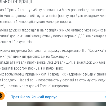
льної операції
р 1-ї роти 2-го штурмбату з позивним Мося розповів деталі операц
іл мав завдання стабілізувати лінію фронту, що було складним чер
ісцевості й непередбачувані маневри ворога.
аміни дружніх підрозділів на позиціях зникло четверо українських в
ачили" дроном: наші хлопці були у полоні ворожої ДРГ, яка складал
нше з 10 окупантів.
окрема штурмова бригада підтверджує інформацію ТГр "Кремінна" 
ння успішних штурмових дій на Харківщині.
ригади атакували противника, ліквідували ДРГ, а внаслідок цих боїв
 зайняті ворогом позиції, а й полонених.
ьковослужбовці приданих сил, і серед них: кадровий офіцер у званні
 і солдати. Наразі вони перебувають у безпеці та отримують меди
у", – зазначили у дописі Третьої штурмової.