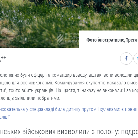
Фото ілюстративне, Третя
++
A
олонених були офіцер та командир взводу, відтак, вони володіли ц
цією для російської армії. Командування окупантів наказало війс
ти", тобто вбити українців. На щастя, ті наказу не виконали: і за к
лопців звільнили побратими.
ихователька у спецзакладі била дитину прутом і кулаками: є новин
оліції
їнських військових визволили з полону: подр