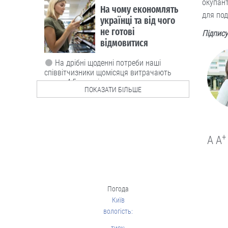
окупант
Грає у шахи...
пальцями ніг. 19-
для под
річний харків’янин із
Підпису
ДЦП став чемпіоном
світу
Його шлях до успіху - непростий.
02.08
ПОКАЗАТИ БІЛЬШЕ
Люди і проблеми
+
A
A
Погода
Київ
вологість:
Грант на навчання
тиск: