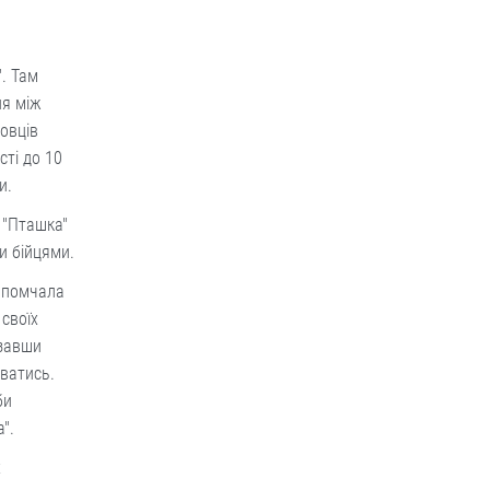
". Там
ня між
бовців
сті до 10
и.
. "Пташка"
и бійцями.
 помчала
 своїх
язавши
ватись.
би
".
х