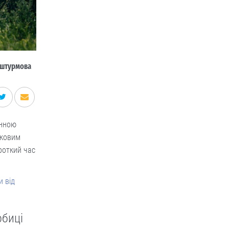
 штурмова
інною
ьковим
ороткий час
и від
обиці