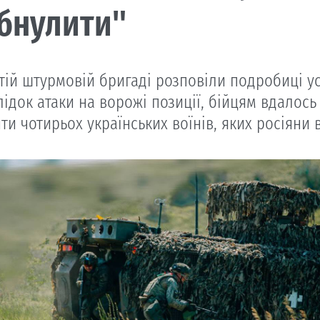
бнулити"
етій штурмовій бригаді розповіли подробиці у
ідок атаки на ворожі позиції, бійцям вдалось 
ти чотирьох українських воїнів, яких росіяни 