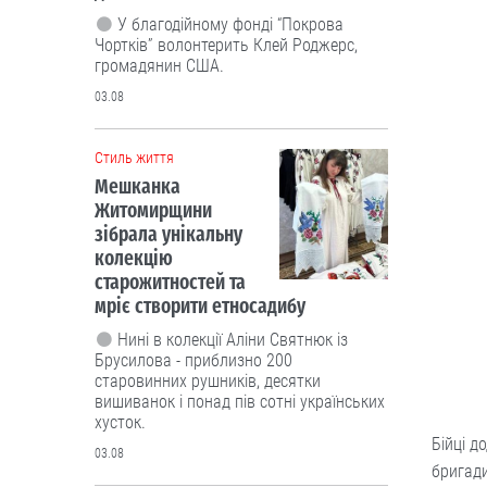
мріє створити етносадибу
Нині в колекції Аліни Святнюк із
Брусилова - приблизно 200
старовинних рушників, десятки
вишиванок і понад пів сотні українських
хусток.
03.08
Люди і проблеми
Бійці д
бригади
Дуже агресивний цап: після нападу