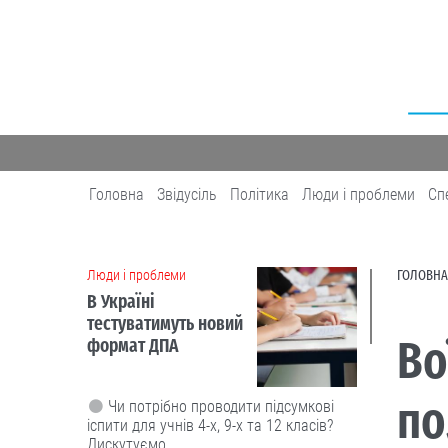
Головна
Звідусіль
Політика
Люди і проблеми
Сп
Люди і проблеми
ГОЛОВНА
В Україні
тестуватимуть новий
Во
формат ДПА
по
Чи потрібно проводити підсумкові
іспити для учнів 4-х, 9-х та 12 класів?
Дискутуємо.