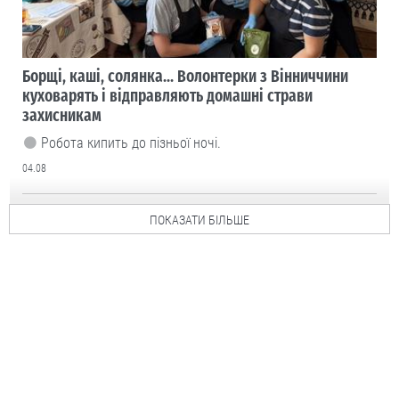
Борщі, каші, солянка... Волонтерки з Вінниччини
куховарять і відправляють домашні страви
захисникам
Робота кипить до пізньої ночі.
04.08
ПОКАЗАТИ БІЛЬШЕ