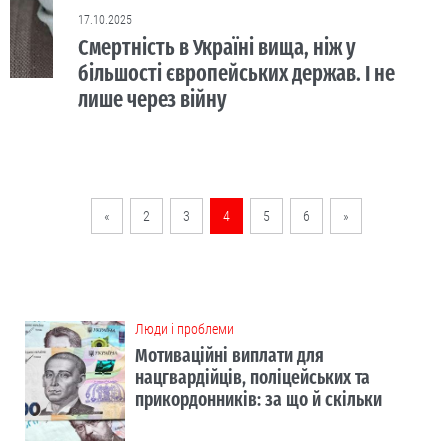
17.10.2025
Смертність в Україні вища, ніж у
більшості європейських держав. І не
лише через війну
«
2
3
4
5
6
»
Люди і проблеми
Мотиваційні виплати для
нацгвардійців, поліцейських та
прикордонників: за що й скільки