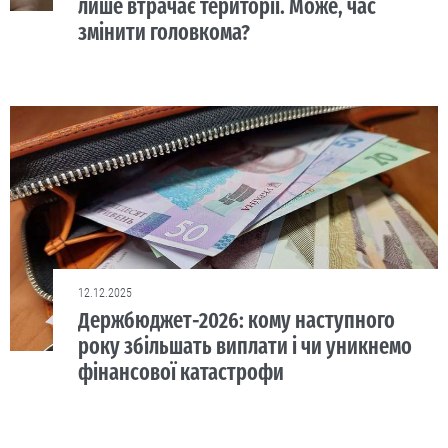
лише втрачає території. Може, час
змінити головкома?
12.12.2025
Держбюджет-2026: кому наступного
року збільшать виплати і чи уникнемо
фінансової катастрофи