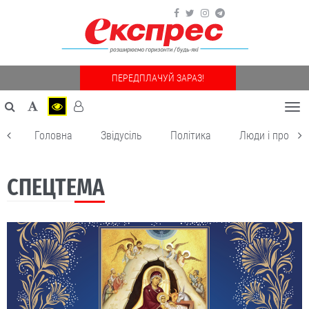
ПЕРЕДПЛАЧУЙ ЗАРАЗ!
Togg
navi
Головна
Звідусіль
Політика
Люди і пробле
СПЕЦТЕМА