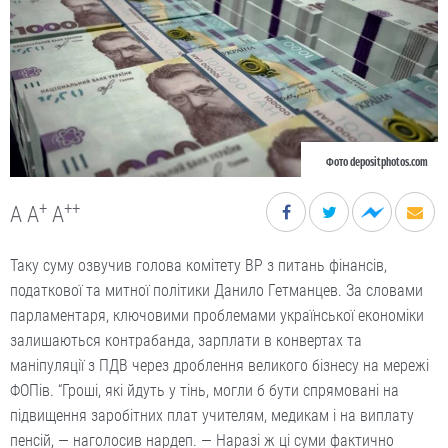
Фото depositphotos.com
+
++
A
A
A
Таку суму озвучив голова комітету ВР з питань фінансів,
податкової та митної політики Данило Гетманцев. За словами
парламентаря, ключовими проблемами української економіки
залишаються контрабанда, зарплати в конвертах та
маніпуляції з ПДВ через дроблення великого бізнесу на мережі
ФОПів. “Гроші, які йдуть у тінь, могли б бути спрямовані на
підвищення заробітних плат учителям, медикам і на виплату
пенсій, — наголосив нардеп. — Наразі ж ці суми фактично