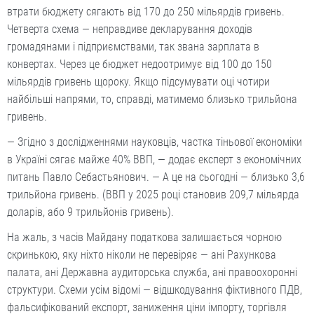
втрати бюджету сягають від 170 до 250 мільярдів гривень.
Четверта схема — неправдиве декларування доходів
громадянами і підприємствами, так звана зарплата в
конвертах. Через це бюджет недоотримує від 100 до 150
мільярдів гривень щороку. Якщо підсумувати оці чотири
найбільші напрями, то, справді, матимемо близько трильйона
гривень.
— Згідно з дослідженнями науковців, частка тіньової економіки
в Україні сягає майже 40% ВВП, — додає експерт з економічних
питань Павло Себастьянович. — А це на сьогодні — близько 3,6
трильйона гривень. (ВВП у 2025 році становив 209,7 мільярда
доларів, або 9 трильйонів гривень).
На жаль, з часів Майдану податкова залишається чорною
скринькою, яку ніхто ніколи не перевіряє — ані Рахункова
палата, ані Державна аудиторська служба, ані правоохоронні
структури. Схеми усім відомі — відшкодування фіктивного ПДВ,
фальсифікований експорт, заниження ціни імпорту, торгівля