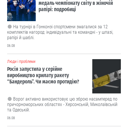
медаль чемпіонату світу в жіночій
рапірі: подробиці
На турнірі в Гонконзі спортсмени змагалися за 12
комплектів нагород: індивідуальні та командні - у шпазі,
рапірі й шаблі.
06.08
Люди і проблеми
Росія запустила у серійне
виробництво крилату ракету
“Бандероль”. Чи маємо протидію?
Ворог активно використовує цю зброю насамперед по
причорноморських областях - Херсонській, Миколаївській
та Одеській.
06.08