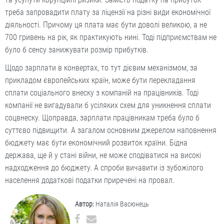
треба запровадити плату за ліцензії на різні види економічної
діяльності. Причому ця плата має бути доволі великою, а не
700 гривень на рік, як практикують нині. Тоді підприємствам не
було б сенсу занижувати розмір прибутків.
Щодо зарплати в конвертах, то тут дієвим механізмом, за
прикладом європейських країн, може бути перекладання
сплати соціального внеску з компаній на працівників. Тоді
компанії не вигадували б усіляких схем для уникнення сплати
соцвнеску. Щоправда, зарплати працівникам треба було б
суттєво підвищити. А загалом основним джерелом наповнення
бюджету має бути економічний розвиток країни. Бідна
держава, ще й у стані війни, не може сподіватися на високі
надходження до бюджету. А спроби вичавити із зубожілого
населення додаткові податки приречені на провал.
Автор:
Наталія Васюнець