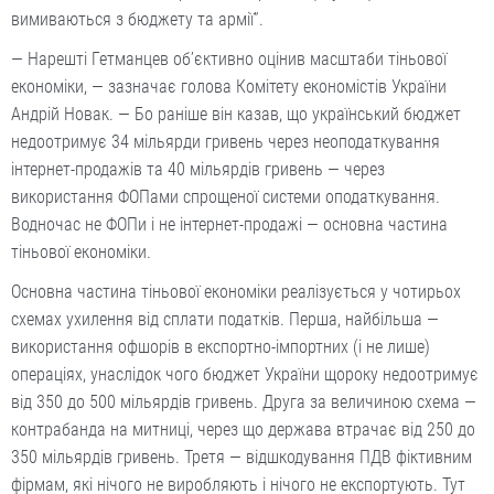
вимиваються з бюджету та армії”.
— Нарешті Гетманцев об’єктивно оцінив масштаби тіньової
економіки, — зазначає голова Комітету економістів України
Андрій Новак. — Бо раніше він казав, що український бюджет
недоотримує 34 мільярди гривень через неоподаткування
інтернет-продажів та 40 мільярдів гривень — через
використання ФОПами спрощеної системи оподаткування.
Водночас не ФОПи і не інтернет-продажі — основна частина
тіньової економіки.
Основна частина тіньової економіки реалізується у чотирьох
схемах ухилення від сплати податків. Перша, найбільша —
використання офшорів в експортно-імпортних (і не лише)
операціях, унаслідок чого бюджет України щороку недоотримує
від 350 до 500 мільярдів гривень. Друга за величиною схема —
контрабанда на митниці, через що держава втрачає від 250 до
350 мільярдів гривень. Третя — відшкодування ПДВ фіктивним
фірмам, які нічого не виробляють і нічого не експортують. Тут