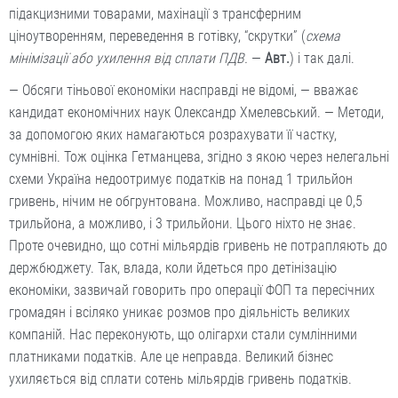
підакцизними товарами, махінації з трансферним
ціноутворенням, переведення в готівку, “скрутки” (
схема
мінімізації або ухилення від сплати ПДВ.
—
Авт.
) і так далі.
— Обсяги тіньової економіки насправді не відомі, — вважає
кандидат економічних наук Олександр Хмелевський. — Методи,
за допомогою яких намагаються розрахувати її частку,
сумнівні. Тож оцінка Гетманцева, згідно з якою через нелегальні
схеми Україна недоотримує податків на понад 1 трильйон
гривень, нічим не обгрунтована. Можливо, насправді це 0,5
трильйона, а можливо, і 3 трильйони. Цього ніхто не знає.
Проте очевидно, що сотні мільярдів гривень не потрапляють до
держбюджету. Так, влада, коли йдеться про детінізацію
економіки, зазвичай говорить про операції ФОП та пересічних
громадян і всіляко уникає розмов про діяльність великих
компаній. Нас переконують, що олігархи стали сумлінними
платниками податків. Але це неправда. Великий бізнес
ухиляється від сплати сотень мільярдів гривень податків.