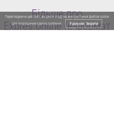
Більше про
Переглядаючи цей сайт, ви даєте згоду на використання файлів cookie
Expres.online (e-формат
для покращення адміністрування.
Я розумію. Закрити
газети "Експрес")
Поділитися у Facebook
Політика конфіденційності
Реклама
Карта сайту
Офіційне повідомлення
Забороняється копіювати будь-які матеріали е-формату газети "Експрес"
без отримання попереднього письмового дозволу редакції.