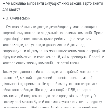
— Чи можливо виправити ситуацію? Яких заходів варто вжити
для цього?
● О. Хмелевський:
— Суттєво збільшити доходи держбюджету можна завдяки
жорсткішому контролю за діяльністю великих компаній. Проте
податківці не поспішають цього робити. Що стосується
контрабанди, то тут влада давно могла б дати лад,
запровадивши ліцензування зовнішньоекономічних операцій та
відчутно обмеживши коло компаній, які їх проводять. Простіше
контролювати тисячу компаній, ніж сотні тисяч.
Також уже давно треба запровадити потрійний контроль —
валютний, митний, податковий — зовнішньоекономічної
діяльності підприємств. Це дало б змогу істотно скоротити
обсяг контрабанди. Що ж до махінацій з ПДВ, то варто
замінити цей податок на податок з продажів чи обороту. У
такому разі можна було б автоматизувати стягнення податку
та усунути корупційні ризики. Замість податку на прибуток