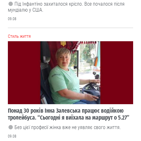
Під Інфантіно захиталося крісло. Все почалося після
мундіалю у США.
09.08
Cтиль життя
Понад 30 років Інна Залевська працює водійкою
тролейбуса. “Сьогодні я виїхала на маршрут о 5.27”
Без цієї професії жінка вже не уявляє свого життя.
09.08