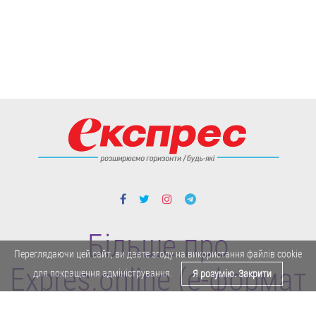
Більше про
Переглядаючи цей сайт, ви даєте згоду на використання файлів cookie
Expres.online (e-формат
для покращення адміністрування.
Я розумію. Закрити
газети "Експрес")