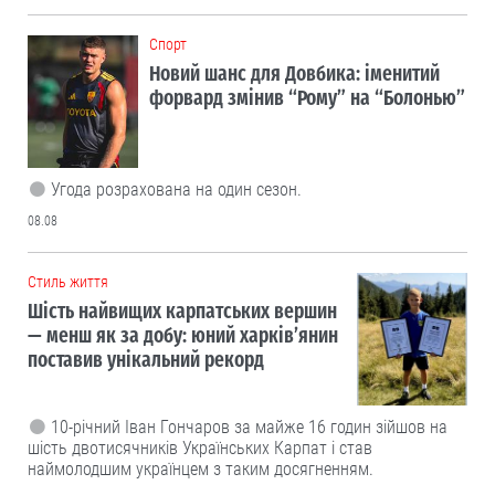
Cпорт
Новий шанс для Довбика: іменитий
форвард змінив “Рому” на “Болонью”
Угода розрахована на один сезон.
08.08
Cтиль життя
Шість найвищих карпатських вершин
— менш як за добу: юний харків’янин
поставив унікальний рекорд
10-річний Іван Гончаров за майже 16 годин зійшов на
шість двотисячників Українських Карпат і став
наймолодшим українцем з таким досягненням.