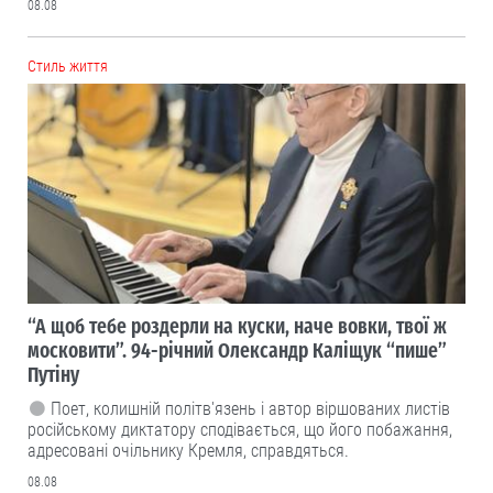
08.08
Cтиль життя
“А щоб тебе роздерли на куски, наче вовки, твої ж
московити”. 94-річний Олександр Каліщук “пише”
Путіну
Поет, колишній політв'язень і автор віршованих листів
російському диктатору сподівається, що його побажання,
адресовані очільнику Кремля, справдяться.
08.08