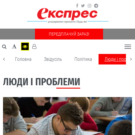
ПЕРЕДПЛАЧУЙ ЗАРАЗ!
Togg
navi
Головна
Звідусіль
Політика
Люди і пробле
ЛЮДИ І ПРОБЛЕМИ