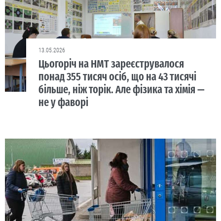
13.05.2026
Цьогоріч на НМТ зареєструвалося
понад 355 тисяч осіб, що на 43 тисячі
більше, ніж торік. Але фізика та хімія —
не у фаворі