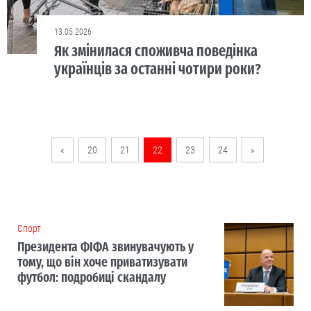
13.05.2026
Як змінилася споживча поведінка
українців за останні чотири роки?
«
20
21
22
23
24
»
Cпорт
Президента ФІФА звинувачують у
тому, що він хоче приватизувати
футбол: подробиці скандалу