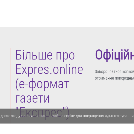
Більше про
Офіцій
Expres.online
Забороняється копіюва
отримання попередньо
(e-формат
газети
"Експрес")
 даєте згоду на використання файлів cookie для покращення адміністрування
Політика конфіденційності