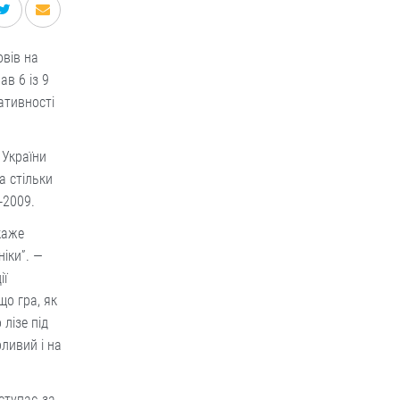
вів на
ав 6 із 9
тативності
 України
а стільки
-2009.
каже
іки”. —
ії
що гра, як
лізе під
ливий і на
ступає за