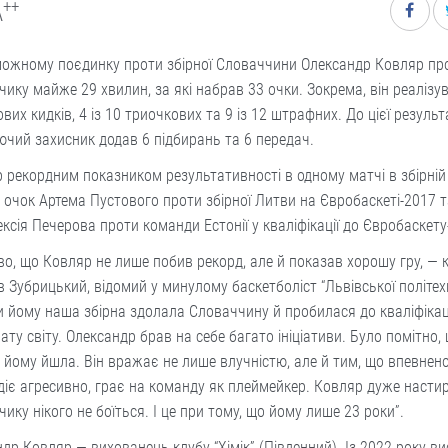
++
A
можному поєдинку проти збірної Словаччини Олександр Ковляр про
ику майже 29 хвилин, за які набрав 33 очки. Зокрема, він реалізув
вих кидків, 4 із 10 триочкових та 9 із 12 штрафних. До цієї резуль
ючий захисник додав 6 підбирань та 6 передач.
 рекордним показником результативності в одному матчі в збірній
 очок Артема Пустового проти збірної Литви на Євробаскеті-2017 т
ксія Печерова проти команди Естонії у кваліфікації до Євробаскету
о, що Ковляр не лише побив рекорд, але й показав хорошу гру, — 
 Зубрицький, відомий у минулому баскетболіст “Львівської політехн
 йому наша збірна здолала Словаччину й пробилася до кваліфікац
ату світу. Олександр брав на себе багато ініціативи. Було помітно, 
 йому йшла. Він вражає не лише влучністю, але й тим, що впевнено 
 діє агресивно, грає на команду як плеймейкер. Ковляр дуже настир
ику нікого не боїться. І це при тому, що йому лише 23 роки”.
др Ковляр — вихованець клубу “Хімік” (Південний). Із 2022 року ви