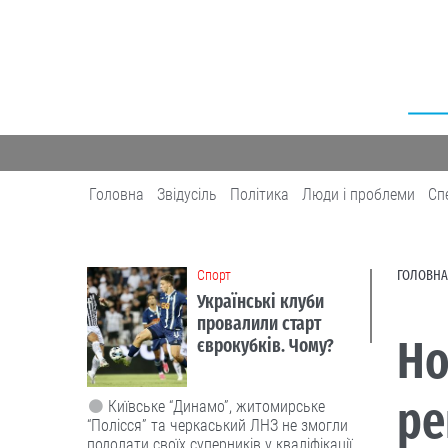
Головна
Звідусіль
Політика
Люди і проблеми
Сп
Cпорт
ГОЛОВНА
Українські клуби
провалили старт
Но
єврокубків. Чому?
ре
Київське “Динамо”, житомирське
“Полісся” та черкаський ЛНЗ не змогли
подолати своїх суперників у кваліфікації.