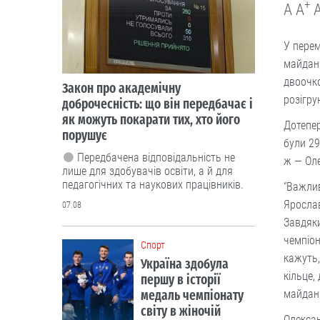
+
A
A
У пере
майданч
двоочко
Закон про академічну
розігру
доброчесність: що він передбачає і
як можуть покарати тих, хто його
Дотепер
порушує
були 29
Передбачена відповідальність не
ж — Оле
лише для здобувачів освіти, а й для
педагогічних та наукових працівників.
“Важлив
Ярослав
07.08
Завдяки
чемпіон
Cпорт
кажуть,
Україна здобула
кільце,
першу в історії
майданч
медаль чемпіонату
світу в жіночій
Олексан