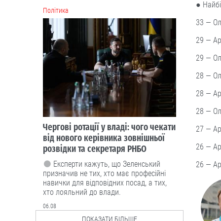
● Найбі
Політика
33 — Ол
29 — Ар
29 — Ол
28 — Ол
28 — Ар
28 — Ол
Чергові ротації у владі: чого чекати
27 — Ар
від нового керівника зовнішньої
26 — Ар
розвідки та секретаря РНБО
Експерти кажуть, що Зеленський
26 — Ар
призначив не тих, хто має професійні
навички для відповідних посад, а тих,
хто лояльний до влади.
06.08
ПОКАЗАТИ БІЛЬШЕ