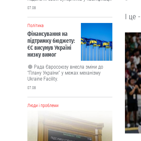
07.08
І це 
Політика
Фінансування на
підтримку бюджету:
ЄС висунув Україні
низку вимог
Рада Євросоюзу внесла зміни до
“Плану України” у межах механізму
Ukraine Facility.
07.08
Люди і проблеми