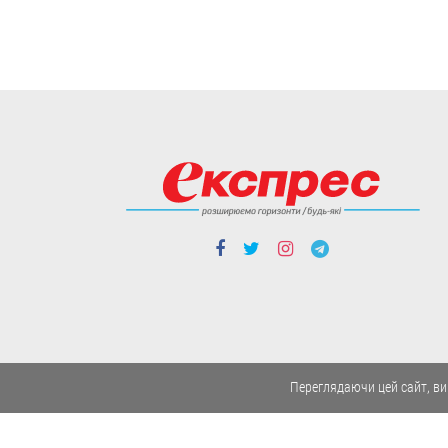
05.08
Cтиль життя
“Це не розкіш, а необхідність”.
Буковинські активісти власноруч
виготовили вже тисячі ящиків
вологих серветок для передової
Переглядаючи цей сайт, ви
Ініціатором цієї справи став
військовий лікар Володимир Миколів.