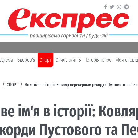
ецтема
Здоров'я
Cпорт
Cтиль життя
Історія плюс
Моя спові
CПОРТ
Нове ім'я в історії: Ковляр перевершив рекорди Пустового та Печ
ве ім'я в історії: Ков
корди Пустового та П