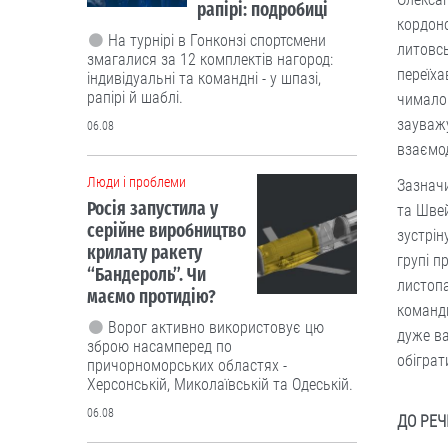
рапірі: подробиці
кордоно
На турнірі в Гонконзі спортсмени
литовсь
змагалися за 12 комплектів нагород:
переїха
індивідуальні та командні - у шпазі,
рапірі й шаблі.
чималог
зауважу
06.08
взаємод
Люди і проблеми
Зазначи
Росія запустила у
та Швей
серійне виробництво
зустріну
крилату ракету
групі п
“Бандероль”. Чи
листопа
маємо протидію?
команди
Ворог активно використовує цю
дуже ва
зброю насамперед по
обіграт
причорноморських областях -
Херсонській, Миколаївській та Одеській.
06.08
ДО РЕЧ