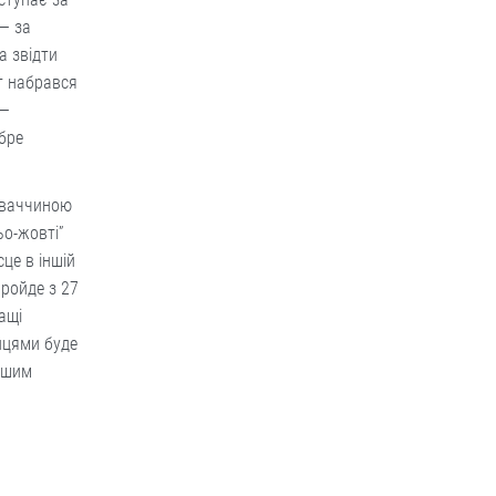
 — за
а звідти
т набрався
 —
бре
ловаччиною
ьо-жовті”
сце в іншій
пройде з 27
ащі
анцями буде
нашим