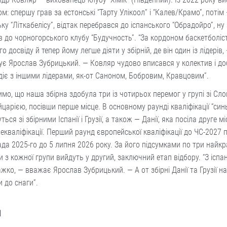
м: спершу грав за естонські “Тарту Улікоол” і “Калев/Крамо”, потім
ку “Літкабелісу”, відтак перебрався до іспанського “Обрадойро”, ну 
в до чорногорського клубу “Будучность”. “За кордоном баскетболіс
о досвіду й тепер йому легше діяти у збірній, де він один із лідерів,
є Ярослав Зубрицький. — Ковляр чудово вписався у колектив і до
іє з іншими лідерами, як-от Саноном, Бобровим, Кравцовим”.
мо, що наша збірна здобула три із чотирьох перемог у групі зі С
царією, посівши перше місце. В основному раунді кваліфікації “син
ться зі збірними Іспанії і Грузії, а також — Данії, яка посіла друге мі
рекваліфікації. Перший раунд європейської кваліфікації до ЧС-2027 
да 2025-го до 5 липня 2026 року. За його підсумками по три найкр
 з кожної групи вийдуть у другий, заключний етап відбору. “З ісп
жко, — вважає Ярослав Зубрицький. — А от збірні Данії та Грузії 
и до снаги”.
І