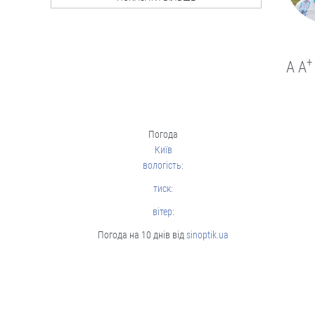
Люди і проблеми
Мотиваційні виплати
для нацгвардійців,
+
A
A
поліцейських та
прикордонників: за
що й скільки
Бонуси нараховуватимуть тим, хто
бере участь у бойових діях.
Погода
Київ
06.08
вологість:
тиск:
Люди і проблеми
В Україні
вітер:
тестуватимуть новий
Погода на 10 днів від
sinoptik.ua
формат ДПА
Чи потрібно проводити підсумкові
іспити для учнів 4-х, 9-х та 12 класів?
Дискутуємо.