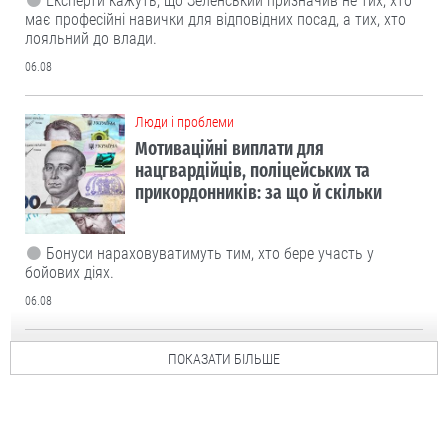
Експерти кажуть, що Зеленський призначив не тих, хто
має професійні навички для відповідних посад, а тих, хто
лояльний до влади.
06.08
Люди і проблеми
Мотиваційні виплати для
нацгвардійців, поліцейських та
прикордонників: за що й скільки
Бонуси нараховуватимуть тим, хто бере участь у
бойових діях.
06.08
ПОКАЗАТИ БІЛЬШЕ