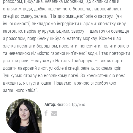
розсолом, цибулина, невелика морквина, 0,5 склянки олії й
стільки ж води, дрібка пшеничного борошна, лавровий лист,
спеції до смаку, зелень. “На дно змащеної олією каструлі (чи
іншої ємності) викладаємо інгредієнти шарами: спочатку сиру
картоплю, нарізану кружальцями, зверху — шматочки оселедця
з розсолом, подрібнену цибулю, натерту моркву. Кожен шар
злегка посипати борошном, посолити, поперчити, полити олією
та невеликою кількістю гарячої кип’яченої води. І так повторити
два-три рази, — зауважує Наталія Грабарчук. — Також варто
додати лавровий лист, улюблені спеції, зелень, зокрема кріп.
Тушкуємо страву на невеликому вогні. За консистенцією вона
виходить, як густа юшка. Подаємо гарячою зі скибочкою
запашного хліба”.
Автор:
Вікторія Трудько