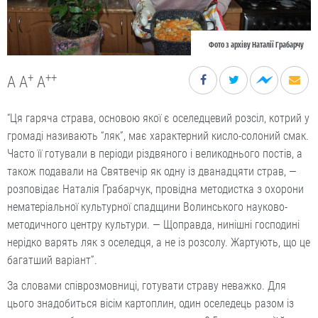
Фото з архіву Наталії Грабарчу
+
++
A
A
A
“Ця гаряча страва, основою якої є оселедцевий розсіл, кот­рий у
громаді називають “ляк”, має характерний кисло-солоний смак.
Часто її готували в періоди різдвяного і великоднього постів, а
також подавали на Святвечір як одну із дванадцяти страв, —
розповідає Наталія Грабарчук, провідна методистка з охорони
нематеріальної культурної спадщини Волинського науково-
методичного центру культури. — Щоправда, нинішні господині
нерідко варять ляк з оселедця, а не із розсолу. Жартують, що це
багатший варіант”.
За словами співрозмовниці, готувати страву неважко. Для
цього знадобиться вісім картоплин, один оселедець разом із