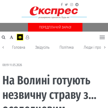
ПЕРЕДПЛАЧУЙ ЗАРАЗ!
Togg
navi
Головна
Звідусіль
Політика
Люди і пробле
08:19 11.05.2026
На Волині готують
незвичну страву з...