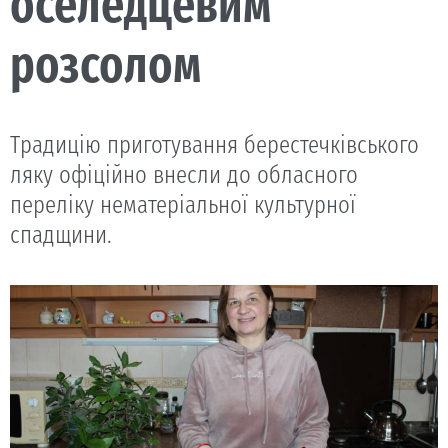
оселедцевим
розсолом
Традицію приготування берестечківського
ляку офіційно внесли до обласного
переліку нематеріальної культурної
спадщини.