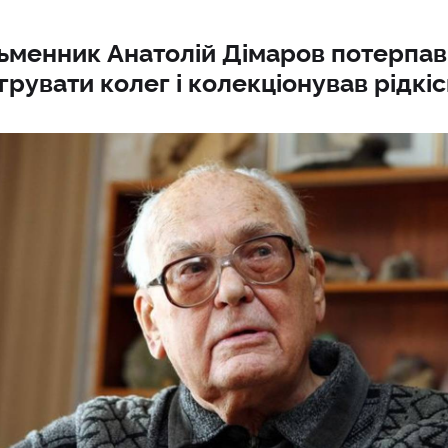
ьменник Анатолій Дімаров потерпав 
грувати колег і колекціонував рідкі