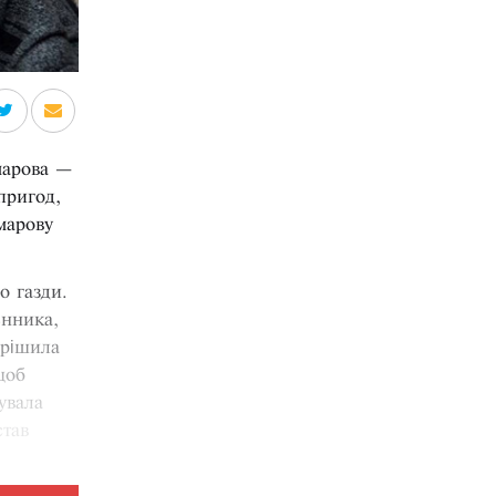
марова —
пригод,
імарову
о газди.
енника,
ирішила
щоб
увала
став