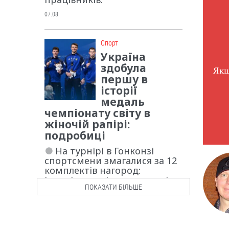
07.08
Cпорт
Україна
здобула
Якщ
першу в
історії
медаль
чемпіонату світу в
жіночій рапірі:
подробиці
На турнірі в Гонконзі
спортсмени змагалися за 12
комплектів нагород:
індивідуальні та командні - у
ПОКАЗАТИ БІЛЬШЕ
шпазі, рапірі й шаблі.
06.08