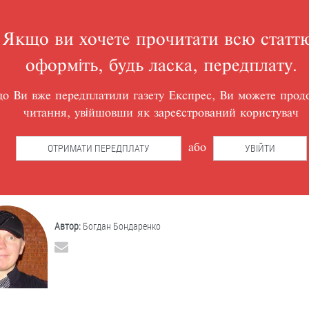
Якщо ви хочете прочитати всю статт
оформіть, будь ласка, передплату.
о Ви вже передплатили газету Експрес, Ви можете прод
читання, увійшовши як зареєстрований користувач
ОТРИМАТИ ПЕРЕДПЛАТУ
УВІЙТИ
або
Автор:
Богдан Бондаренко