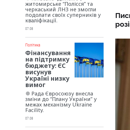
житомирське “Полісся” та
черкаський ЛНЗ не змогли
Пис
подолати своїх суперників у
кваліфікації.
розі
07.08
Політика
Фінансування
на підтримку
бюджету: ЄС
висунув
Україні низку
вимог
Рада Євросоюзу внесла
зміни до “Плану України” у
межах механізму Ukraine
Facility.
07.08