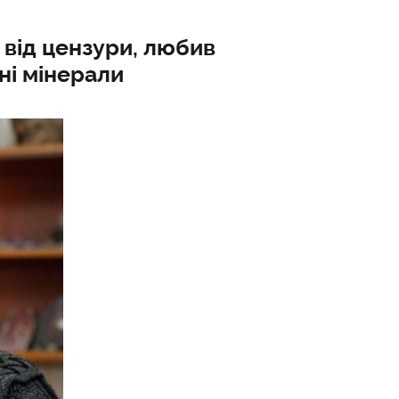
від цензури, любив
сні мінерали