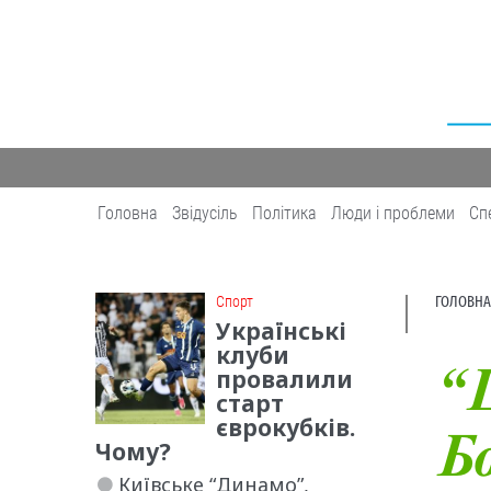
Головна
Звідусіль
Політика
Люди і проблеми
Сп
Cпорт
ГОЛОВНА
Українські
клуби
провалили
“
старт
єврокубків.
Бо
Чому?
Київське “Динамо”,