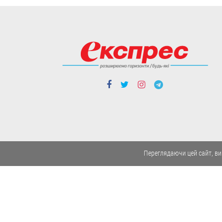
Ворог активно
використовує цю зброю
насамперед по
причорноморських областях
- Херсонській, Миколаївській
та Одеській.
06.08
Політика
Переглядаючи цей сайт, ви
Чергові ротації у владі: