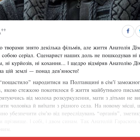
++
A
о творами знято декілька фільмів, але життя Анатолія Ді
 собою серіал. Сценарист наших доль не пошкодував ні 
м, ні курйозів, ні кохання... І щедро відміряв Анатолію Д
на цій землі — понад дев’яносто!
пощастило” народитися на Полтавщині в сім’ї заможног
а, якою стежкою покотилося б життя майбутнього письм
рятуючись від молоха розкуркулення, мати з дітьми не в
ти чоловіка й виїхати з рідного села. На новому місці, 
чно убезпечити сім’ю від переслідувань “органів”, зметик
и прізвище. І собі, і двом синам. Так Анатолій Гарасюта 
овим.