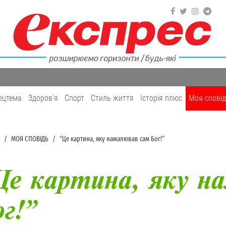
ецтема
Здоров'я
Cпорт
Cтиль життя
Історія плюс
Моя спові
МОЯ СПОВІДЬ
“Це картина, яку намалював сам Бог!”
Це картина, яку н
г!”