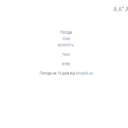
+
A
A
Погода
Київ
вологість:
тиск:
вітер:
Погода на 10 днів від
sinoptik.ua
Люди і проблеми
Росія
запустила у
серійне
виробництво
крилату
ракету “Бандероль”. Чи
маємо протидію?