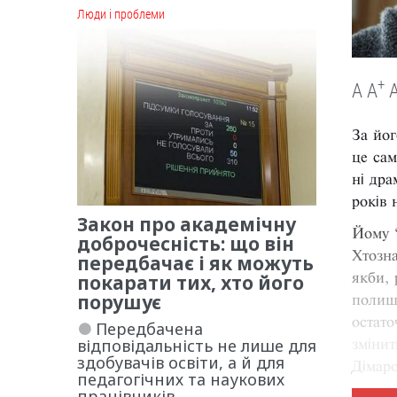
Люди і проблеми
+
A
A
За йог
це сам
ні дра
років 
Закон про академічну
Йому “
доброчесність: що він
Хтозн
передбачає і як можуть
покарати тих, хто його
якби, 
порушує
полиши
остато
Передбачена
відповідальність не лише для
змінит
здобувачів освіти, а й для
Дімар
педагогічних та наукових
працівників.