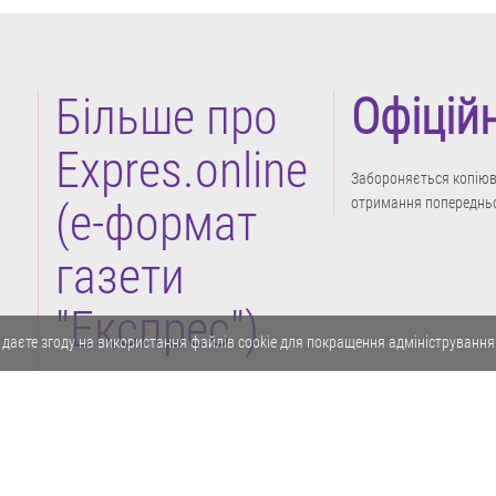
Більше про
Офіцій
Expres.online
Забороняється копіюва
отримання попередньо
(e-формат
газети
"Експрес")
 даєте згоду на використання файлів cookie для покращення адміністрування
Політика конфіденційності
Реклама
Карта сайту