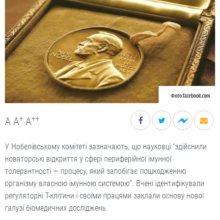
Фото facebook.com
+
++
A
A
A
У Нобелівському комітеті зазначають, що науковці “здійснили
новаторські відкриття у сфері периферійної імунної
толерантності — процесу, який запобігає пошкодженню
організму власною імунною системою”. Вчені ідентифікували
регуляторні Т-клітини і своїми працями заклали основу нової
галузі біомедичних досліджень.