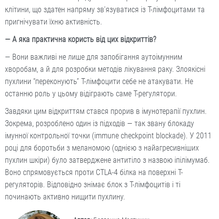
клітини, що здатен напряму зв’язуватися із Т-лімфоцитами та
пригнічувати їхню активність.
— А яка практична користь від цих відкриттів?
— Вони важливі не лише для запобігання аутоімунним
хворобам, а й для розробки методів лікування раку. Злоякісні
пухлини “переконують” Т-лімфоцити себе не атакувати. Не
останню роль у цьому відіграють саме Т-регулятори.
Завдяки цим відкриттям стався прорив в імунотерапії пухлин.
Зокрема, розроблено один із підходів — так звану блокаду
імунної контрольної точки (immune checkpoint blockade). У 2011
році для боротьби з меланомою (однією з найагресивніших
пухлин шкіри) було затверджене антитіло з назвою іпілімумаб.
Воно спрямовується проти CTLA-4 білка на поверхні Т-
регуляторів. Відповідно знімає блок з Т-лімфоцитів і ті
починають активно нищити пухлину.