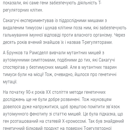
показали, які саме гени забезпечують діяльність Т-
регуляторних клітин.
Сакагучі експериментував із піддослідними мишами з
видаленим тимусом і шукав клітини поза ним, які забезпечують
гальмування імунної відповіді проти власного організму. Через
десять років вчений знайшов їх і на­звав Т-регуляторами.
А Брунков та Рамсделл вивчали мутантних мишей з
аутоімунними симптомами, подібними до тих, які Сакагучі
спостерігав у безтимусних мишей. Але в мутантних тварин
тимуси були на місці! Тож, очевидно, йшлося про генетичні
мутації.
На початку 90-х років ХХ століття методи генетичних
досліджень ще не були добре розвинені. Тож науковцям
довелося дуже напружитися, щоб зрештою помітити зв’язок
аутоімунного фенотипу зі статтю мишей. Це була підказка, що
ген розташований на статевій Х-хромосомі. Так був знайдений
генетичний білковий продукт на поверхні Т-регуляторної