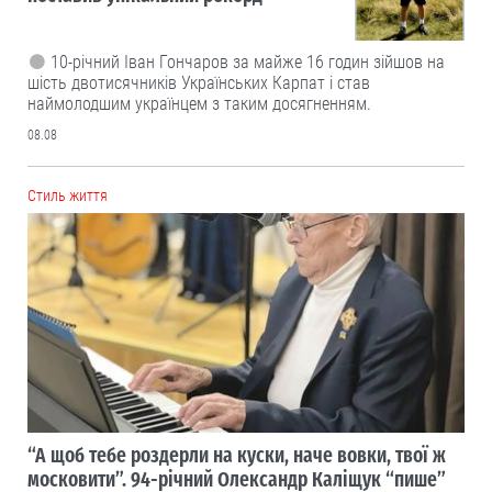
10-річний Іван Гончаров за майже 16 годин зійшов на
шість двотисячників Українських Карпат і став
наймолодшим українцем з таким досягненням.
08.08
Cтиль життя
“А щоб тебе роздерли на куски, наче вовки, твої ж
московити”. 94-річний Олександр Каліщук “пише”