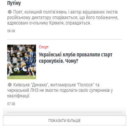
Путіну
Поет, колишній політв'язень і автор віршованих листів
російському диктатору сподівається, що його побажання,
адресовані очільнику Кремля, справдяться.
08.08
Cпорт
Українські клуби провалили старт
єврокубків. Чому?
Київське “Динамо”, житомирське “Полісся” та
черкаський ЛНЗ не змогли подолати своїх суперників у
кваліфікації.
07.08
ПОКАЗАТИ БІЛЬШЕ