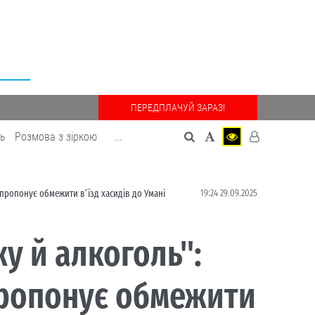
ПЕРЕДПЛАЧУЙ ЗАРАЗ!
дь
Розмова з зіркою
...
19:24 29.09.2025
і пропонує обмежити в’їзд хасидів до Умані
у й алкоголь":
 пропонує обмежити