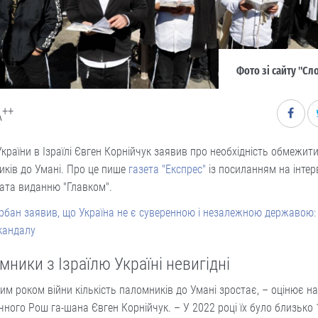
Фото зі сайту "Сло
++
A
країни в Ізраїлі Євген Корнійчук заявив про необхідність обмежити 
ків до Умані. Про це пише
газета "Експрес"
із посиланням на інтер
ата виданню "Главком".
рбан заявив, що Україна не є суверенною і незалежною державою:
кандалу
мники з Ізраїлю Україні невигідні
им роком війни кількість паломників до Умані зростає, – оцінює на
чного Рош га-шана Євген Корнійчук. – У 2022 році їх було близько 1