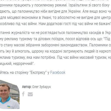
онники працюють у посиленому режимі. Ізраїльтяни зі свого боку
дають, що паломництво ніби вигідне для України. Але якщо воно ч
 для місцевої економіки в Умані, то абсолютно не вигідне для центр
особливо під час війни. Нам додаткові гості під час війни не бажані"
тання журналіста чи не розглядається паломництво хасидів в Укр
ну рекламу туризму та ділових поїздок, посол відповів ось що: "Під
о стану масові зібрання заборонені законодавством. Паломники с
ть їжу й алкоголь, щороку на кордоні затримують людей із наркот
еклама туризму, яка нам потрібна. Під час війни масовий туризм, н
ицький, недоречний".
йтесь на сторінку "Експресу" у
Facebook
Автор:
Олег Зубарук