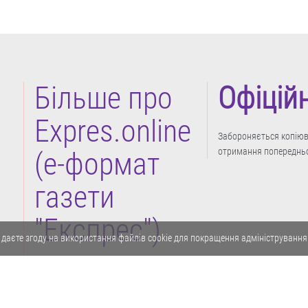
Більше про
Офіцій
Expres.online
Забороняється копіюва
отримання попередньо
(e-формат
газети
"Експрес")
 даєте згоду на використання файлів cookie для покращення адміністрування
Політика конфіденційності
Реклама
Карта сайту