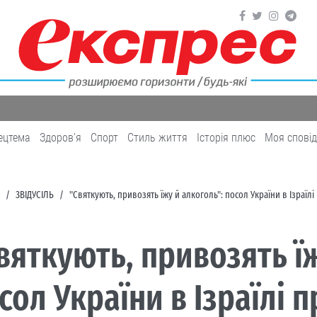
ецтема
Здоров'я
Cпорт
Cтиль життя
Історія плюс
Моя спові
ЗВІДУСІЛЬ
"Святкують, привозять їжу й алкоголь": посол України в Ізраїл
вяткують, привозять їж
сол України в Ізраїлі