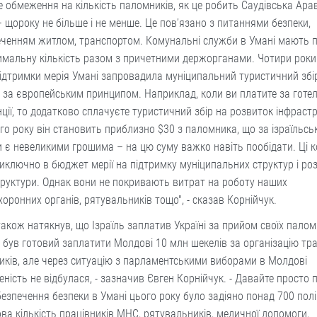
 обмеження на кількість паломників, як це робить Саудівська Арав
 щороку не більше і не менше. Це пов’язано з питаннями безпеки,
еченням житлом, транспортом. Комунальні служби в Умані мають 
мальну кількість разом з причетними держорганами. Чотири роки
ідтримки мерія Умані запровадила муніципальний туристичний збір
за європейським принципом. Наприклад, коли ви платите за готель
ції, то додатково сплачуєте туристичний збір на розвиток інфрастр
го року він становить приблизно $30 з паломника, що за ізраїльс
 є невеликими грошима – на цю суму важко навіть пообідати. Ці 
иключно в бюджет мерії на підтримку муніципальних структур і ро
руктури. Однак вони не покривають витрат на роботу наших
оронних органів, рятувальників тощо", - сказав Корнійчук.
акож натякнув, що Ізраїль заплатив Україні за прийом своїх палом
ь був готовий заплатити Молдові 10 млн шекелів за організацію тр
ків, але через ситуацію з парламентськими виборами в Молдові
ність не відбулася, - зазначив Євген Корнійчук. - Давайте просто 
езпечення безпеки в Умані цього року було задіяно понад 700 полі
ва кількість працівників МНС, рятувальників, медичної допомоги,