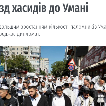
їзд хасидів до Умані
одальшим зростанням кількості паломників Ум
реджає дипломат.