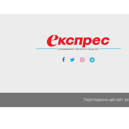
Експерти кажуть, що Зеленський
призначив не тих, хто має професійні
навички для відповідних посад, а тих,
хто лояльний до влади.
06.08
Люди і проблеми
Мотиваційні виплати
для нацгвардійців,
поліцейських та
прикордонників: за
що й скільки
Бонуси нараховуватимуть тим, хто
бере участь у бойових діях.
06.08
Переглядаючи цей сайт, ви
Люди і проблеми
В Україні
тестуватимуть новий