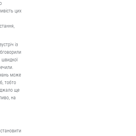
о
ливість цих
стання,
устріч із
 обговорили
н швидкої
печили.
Умань може
б, тобто
їжджало ще
ливо, на
встановити