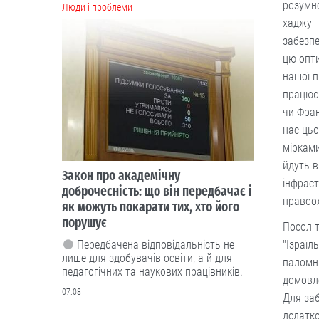
розумне
Люди і проблеми
хаджу –
забезп
цю опти
нашої п
працює 
чи Фран
нас цьо
мірками
йдуть в
Закон про академічну
інфраст
доброчесність: що він передбачає і
правоох
як можуть покарати тих, хто його
порушує
Посол т
"Ізраїл
Передбачена відповідальність не
лише для здобувачів освіти, а й для
паломни
педагогічних та наукових працівників.
домовле
07.08
Для заб
додатко