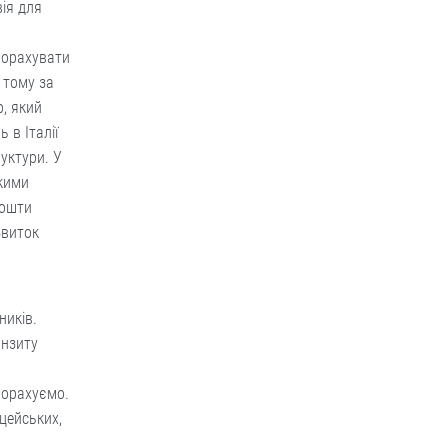
ія для
порахувати
 тому за
, який
 в Італії
уктури. У
ькими
кошти
звиток
ників.
анзиту
порахуємо.
цейських,