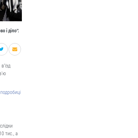
во і діло".
в’їзд
в'ю
 подробиці
слідки
0 тис., а