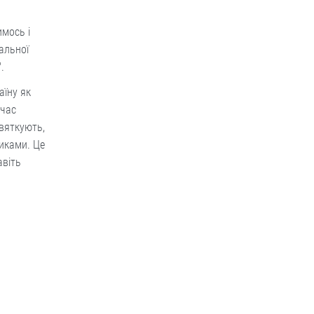
имось і
альної
.
аїну як
 час
вяткують,
иками. Це
авіть