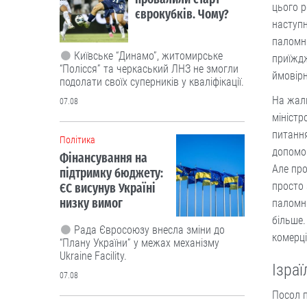
цього р
єврокубків. Чому?
наступн
паломни
Київське “Динамо”, житомирське
приїждж
“Полісся” та черкаський ЛНЗ не змогли
ймовір
подолати своїх суперників у кваліфікації.
На жаль
07.08
міністр
питання
Політика
допомог
Фінансування на
Але про
підтримку бюджету:
просто 
ЄС висунув Україні
низку вимог
паломни
більше.
Рада Євросоюзу внесла зміни до
комерці
“Плану України” у межах механізму
Ukraine Facility.
Ізраї
07.08
Посол п