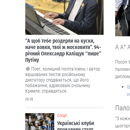
“А щоб тебе роздерли на куски,
+
A
A
наче вовки, твої ж московити”. 94-
річний Олександр Каліщук “пише”
Путіну
Посол У
Поет, колишній політв'язень і автор
паломни
віршованих листів російському
диплом
диктатору сподівається, що його
побажання, адресовані очільнику
О
Кремля, справдяться.
с
08.08
Пало
Cпорт
"З кожн
Українські клуби
цьогорі
провалили старт