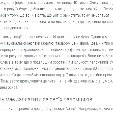
оку, за інформацією мера Умані, вже понад 40 тисяч. Очікується, щ
ого року їх буде ще більше, навіть якщо продовжиться війна. Особ
ків у тому, що вони вірять, що Бог їх захистить, тому не бояться
ати. Раціонально апелювати до них складно, і ця тенденція до зро
но, продовжиться.
, комунікації на рівні перших осіб цього разу не було. Однак я мав з
ом національної безпеки Ізраїлю Ітамаром Бен-Гвіром, де ми чітко
 присутності ізраїльських поліцейських у формі, додаткових маши
и за рахунок ізраїльської сторони та перекладачів. Вони це забез
блема в тому, що з подальшим зростанням кількості паломників 
захлинутися. Населення міста становить трохи більше 80 тисяч осі
ків приїжджає майже половина від цієї кількості. А до війни при
 Тому варто врегулювати це питання на міждержавному рівні, мож
йній основі".
ль має заплатити за своїх паломників
ропонує перейняти досвід Саудівської Аравії. "Наприклад, можна 