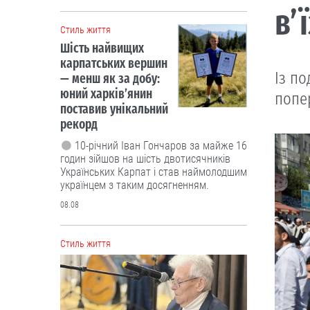
в’
Cтиль життя
Шість найвищих
карпатських вершин
Із п
— менш як за добу:
юний харків’янин
попе
поставив унікальний
рекорд
10-річний Іван Гончаров за майже 16
годин зійшов на шість двотисячників
Українських Карпат і став наймолодшим
українцем з таким досягненням.
08.08
Cтиль життя