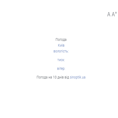
Ворог активно використовує цю
зброю насамперед по
причорноморських областях -
+
A
A
Херсонській, Миколаївській та Одеській.
06.08
Політика
Погода
Київ
вологість:
тиск:
вітер:
Погода на 10 днів від
sinoptik.ua
Чергові ротації у владі: чого чекати
від нового керівника зовнішньої
розвідки та секретаря РНБО