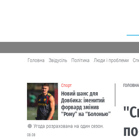
Головна
Звідусіль
Політика
Люди і проблеми
Сп
Cпорт
ГОЛОВНА
Новий шанс для
Довбика: іменитий
"С
форвард змінив
“Рому” на “Болонью”
по
Угода розрахована на один сезон.
08.08