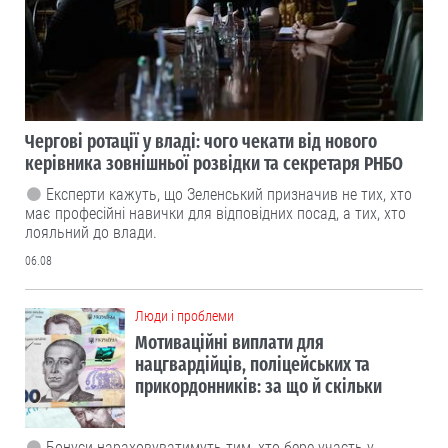
Чергові ротації у владі: чого чекати від нового
керівника зовнішньої розвідки та секретаря РНБО
Експерти кажуть, що Зеленський призначив не тих, хто
має професійні навички для відповідних посад, а тих, хто
лояльний до влади.
06.08
Люди і проблеми
Мотиваційні виплати для
нацгвардійців, поліцейських та
прикордонників: за що й скільки
Бонуси нараховуватимуть тим, хто бере участь у