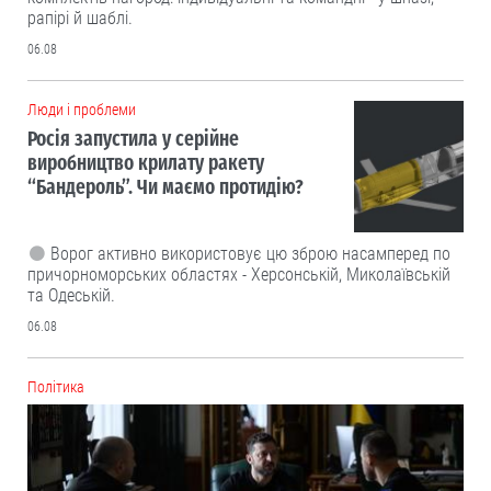
рапірі й шаблі.
06.08
Люди і проблеми
Росія запустила у серійне
виробництво крилату ракету
“Бандероль”. Чи маємо протидію?
Ворог активно використовує цю зброю насамперед по
причорноморських областях - Херсонській, Миколаївській
та Одеській.
06.08
Політика