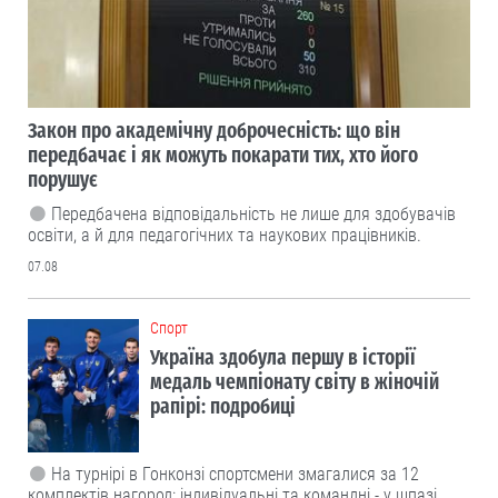
Закон про академічну доброчесність: що він
передбачає і як можуть покарати тих, хто його
порушує
Передбачена відповідальність не лише для здобувачів
освіти, а й для педагогічних та наукових працівників.
07.08
Cпорт
Україна здобула першу в історії
медаль чемпіонату світу в жіночій
рапірі: подробиці
На турнірі в Гонконзі спортсмени змагалися за 12
комплектів нагород: індивідуальні та командні - у шпазі,