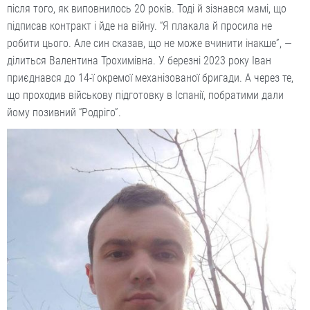
після того, як виповнилось 20 років. Тоді й зізнався мамі, що
підписав контракт і йде на війну. “Я плакала й просила не
робити цього. Але син сказав, що не може вчинити інакше”, —
ділиться Валентина Трохимівна. У березні 2023 року Іван
приєднався до 14-ї окремої механізованої бригади. А через те,
що проходив військову підготовку в Іспанії, побратими дали
йому позивний “Родріго”.