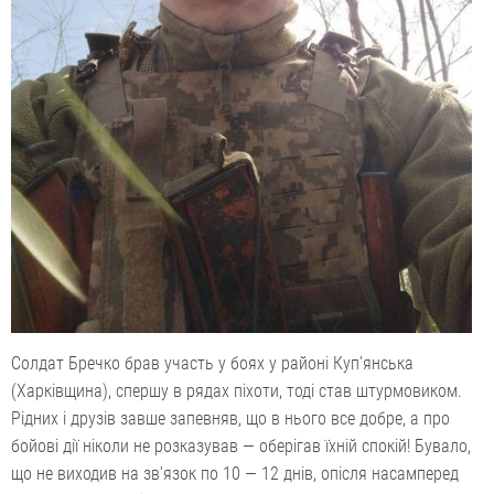
Солдат Бречко брав участь у боях у районі Куп’янська
(Харківщина), спершу в рядах піхоти, тоді став штурмовиком.
Рідних і друзів завше запевняв, що в нього все добре, а про
бойові дії ніколи не розказував — оберігав їхній спокій! Бувало,
що не виходив на зв’язок по 10 — 12 днів, опісля насамперед