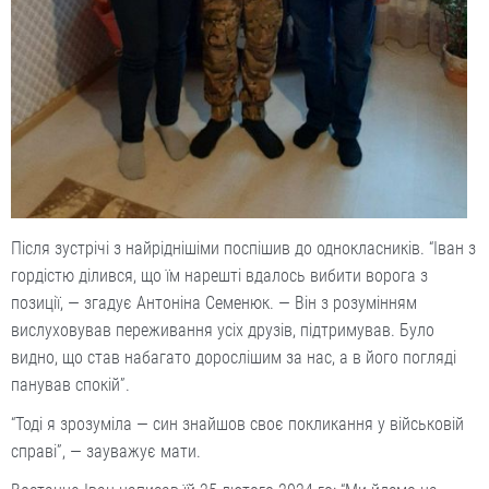
Після зустрічі з найріднішіми поспішив до однокласників. “Іван з
гордістю ділився, що їм нарешті вдалось вибити ворога з
позиції, — згадує Антоніна Семенюк. — Він з розумінням
вислуховував переживання усіх друзів, підтримував. Було
видно, що став набагато дорослішим за нас, а в його погляді
панував спокій”.
“Тоді я зрозуміла — син знайшов своє покликання у військовій
справі”, — зауважує мати.