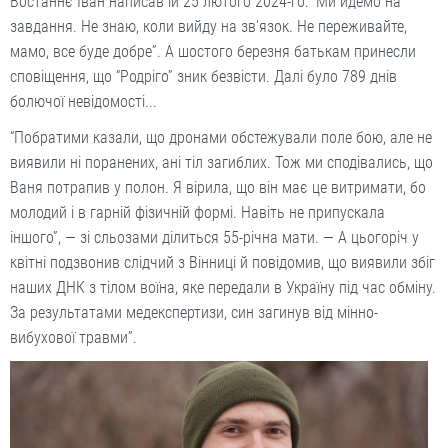
Востаннє Іван написав їй 25 лютого 2024-го: “Ми йдемо на
завдання. Не знаю, коли ви­йду на зв’язок. Не переживайте,
мамо, все буде добре”. А шостого березня батькам принесли
сповіщення, що “Родріго” зник безвісти. Далі було 789 днів
болючої невідомості...
“Побратими казали, що дронами обстежували поле бою, але не
виявили ні поранених, ані тіл загиблих. Тож ми сподівались, що
Ваня потрапив у полон. Я вірила, що він має це витримати, бо
молодий і в гарній фізичній формі. Навіть не припускала
іншого”, — зі сльозами ділиться 55-річна мати. — А цьогоріч у
квітні подзвонив слідчий з Вінниці й повідомив, що виявили збіг
наших ДНК з тілом воїна, яке передали в Україну під час обміну.
За результатами медекспертизи, син загинув від мінно-
вибухової травми”.