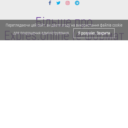
Більше про
Переглядаючи цей сайт, ви даєте згоду на використання файлів cookie
Expres.online (e-формат
для покращення адміністрування.
Я розумію. Закрити
газети "Експрес")
Поділитися у Facebook
Політика конфіденційності
Реклама
Карта сайту
Офіційне повідомлення
Забороняється копіювати будь-які матеріали е-формату газети "Експрес"
без отримання попереднього письмового дозволу редакції.