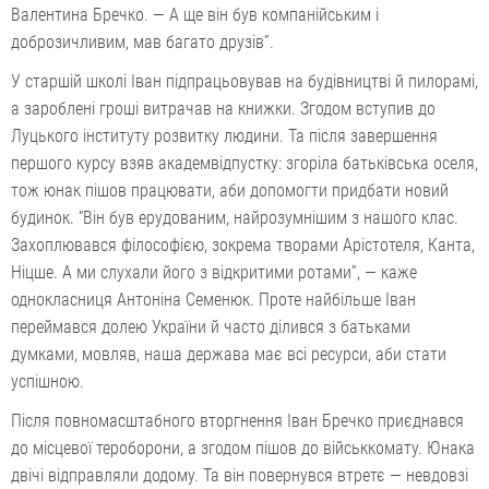
Валентина Бречко. — А ще він був компанійським і
доброзичливим, мав багато друзів”.
У старшій школі Іван підпрацьовував на будівництві й пилорамі,
а зароблені гроші витрачав на книжки. Згодом вступив до
Луцького інституту розвитку людини. Та після завершення
першого курсу взяв академвідпустку: згоріла батьківська оселя,
тож юнак пішов працювати, аби допомогти придбати новий
будинок. “Він був ерудованим, найрозумнішим з нашого клас.
Захоп­лювався філософією, зок­рема творами Арістотеля, Канта,
Ніцше. А ми слухали його з відкритими ротами”, — каже
однокласниця Антоніна Семенюк. Проте найбільше Іван
переймався долею України й часто ділився з батьками
думками, мовляв, наша держава має всі ресурси, аби стати
успішною.
Після повномасштабного вторг­нення Іван Бречко приєднався
до місцевої тероборони, а згодом пішов до військкомату. Юнака
двічі відправляли додому. Та він повернувся втретє — нев­довзі