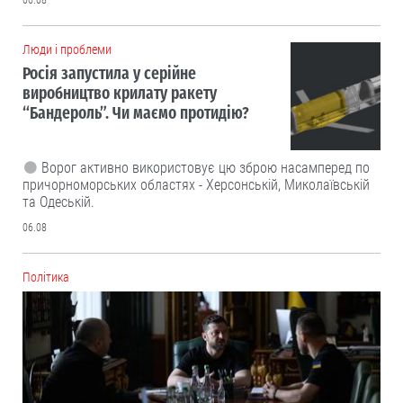
06.08
Люди і проблеми
Росія запустила у серійне
виробництво крилату ракету
“Бандероль”. Чи маємо протидію?
Ворог активно використовує цю зброю насамперед по
причорноморських областях - Херсонській, Миколаївській
та Одеській.
06.08
Політика