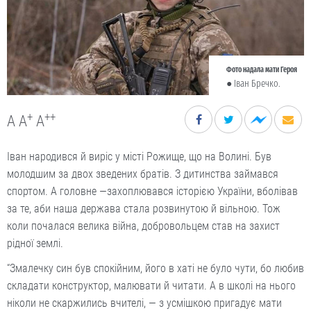
Фото надала мати Героя
● Іван Бречко.
+
++
A
A
A
Іван народився й виріс у місті Рожище, що на Волині. Був
молодшим за двох зведених братів. З дитинства займався
спортом. А головне —захоплювався історією України, вболівав
за те, аби наша держава стала розвинутою й вільною. Тож
коли почалася велика війна, добровольцем став на захист
рідної землі.
“Змалечку син був спокійним, його в хаті не було чути, бо любив
складати конструктор, малювати й читати. А в школі на нього
ніколи не скаржились вчителі, — з усмішкою пригадує мати