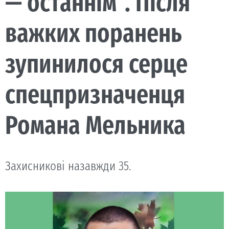
— останнім”. Після
важких поранень
зупинилося серце
спецпризначенця
Романа Мельника
Захисникові назавжди 35.