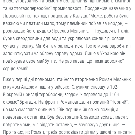
з обслуговування та ремонту обладнання підприємств хімічної
та нафтогазопереробної промисловості. Продовжив навчання у
Львівській політехніці, працював у Калуші. “Може, робота була
важкою чи платили мало, тому племінник поїхав за кордон, —
розповідає його дядько Ярослав Мельник. — Трудився в Італії,
бурив свердловини для води та укріп­лював схили гір, освоїв
сучасну техніку. Міг би там залишитися. Проте мріяв заробити і
започаткувати улюблену справу вдома. Лише з Україною він
пов’язував своє майбутнє. Не раз казав, що нема дорожчої
серцю землі”.
Вже у перші дні повномасштабного вторгнення Роман Мельник
із кумом Андрієм пішли у військо. Служили спершу в 102-
й окремій бригаді тероборони, згодом їх перевели до 116-ї
окремої бригади. На фронті Романові дали позивний “Чорний”,
бо мав смагляве обличчя. “Він першим йшов на позиції, а
повертався останнім. Був безстрашний, завжди всім ділився з
побратимами, міг віддати останнє, — зауважує друг бійця. —
Про таких, як Роман, треба розповідати дітям у школі та писати