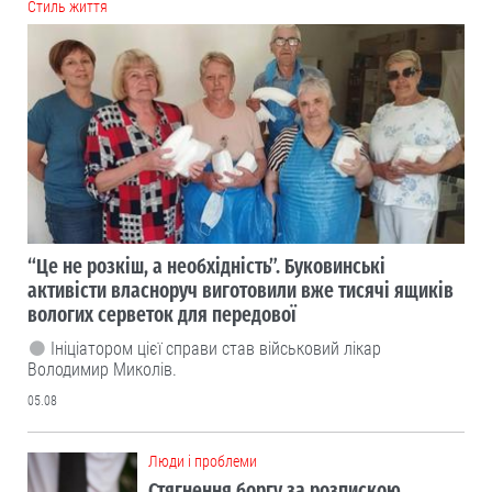
Cтиль життя
“Це не розкіш, а необхідність”. Буковинські
активісти власноруч виготовили вже тисячі ящиків
вологих серветок для передової
Ініціатором цієї справи став військовий лікар
Володимир Миколів.
05.08
Люди і проблеми
Стягнення боргу за розпискою