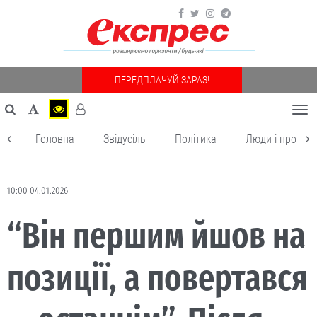
ПЕРЕДПЛАЧУЙ ЗАРАЗ!
Togg
navi
Головна
Звідусіль
Політика
Люди і пробле
10:00 04.01.2026
“Він першим йшов на
позиції, а повертався