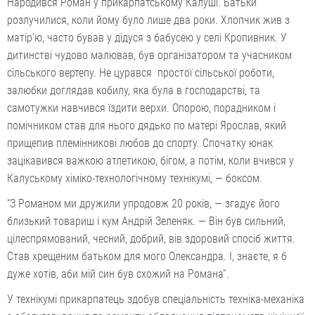
Народився Роман у прикарпатському Калуші. Батьки
розлучилися, коли йому було лише два роки. Хлопчик жив з
матір’ю, часто бував у дідуся з бабусею у селі Кропивник. У
дитинстві чудово малював, був організатором та учасником
сільського вертепу. Не цурався простої сільської роботи,
залюбки доглядав кобилу, яка була в господарстві, та
самотужки навчився їздити верхи. Опорою, порадником і
помічником став для нього дядько по матері Ярослав, який
прищепив племінникові любов до спорту. Спочатку юнак
зацікавився важкою атлетикою, бігом, а потім, коли вчився у
Калуському хіміко-технологічному технікумі, — боксом.
“З Романом ми дружили упродовж 20 років, — згадує його
близький товариш і кум Андрій Зеленяк. — Він був сильний,
цілеспрямований, чесний, доб­рий, вів здоровий спосіб життя.
Став хрещеним батьком для мого Олександра. І, знаєте, я б
дуже хотів, аби мій син був схожий на Романа”.
У технікумі прикарпатець здобув спеціальність техніка-механіка