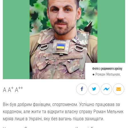
Фото з родинного архіву
● Роман Мельник.
+
++
A
A
A
Він був добрим фахівцем, спортсменом. Успішно працював за
кордоном, але жити та відкрити власну справу Роман Мельник
мріяв лише в Україні, яку без вагань пішов захищати.