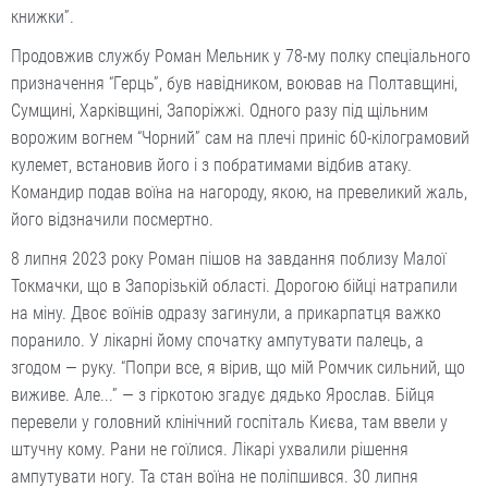
книжки”.
Продовжив службу Роман Мельник у 78-му полку спеціального
призначення “Герць”, був навідником, воював на Полтавщині,
Сумщині, Харківщині, Запоріжжі. Одного разу під щільним
ворожим вогнем “Чорний” сам на плечі приніс 60-кілограмовий
кулемет, встановив його і з побратимами відбив атаку.
Командир подав воїна на нагороду, якою, на превеликий жаль,
його відзначили посмертно.
8 липня 2023 року Роман пішов на завдання поблизу Малої
Токмачки, що в Запорізькій області. Дорогою бійці натрапили
на міну. Двоє воїнів одразу загинули, а прикарпатця важко
поранило. У лікарні йому спочатку ампутувати палець, а
згодом — руку. “Попри все, я вірив, що мій Ромчик сильний, що
виживе. Але...” — з гіркотою згадує дядько Ярослав. Бійця
перевели у головний клінічний госпіталь Києва, там ввели у
штучну кому. Рани не гоїлися. Лікарі ухвалили рішення
ампутувати ногу. Та стан воїна не поліпшився. 30 липня