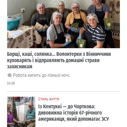
Борщі, каші, солянка... Волонтерки з Вінниччини
куховарять і відправляють домашні страви
захисникам
Робота кипить до пізньої ночі.
04.08
Cтиль життя
Із Кентуккі — до Чорткова:
дивовижна історія 67-річного
американця, який допомагає ЗСУ