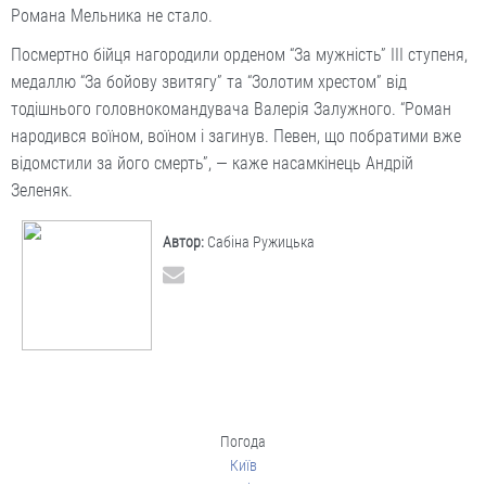
Романа Мельника не стало.
Посмертно бійця нагородили орденом “За мужність” ІІІ ступеня,
медаллю “За бойову звитягу” та “Золотим хрестом” від
тодішнього головнокомандувача Валерія Залужного. “Роман
народився воїном, воїном і загинув. Певен, що побратими вже
відомстили за його смерть”, — каже насамкінець Андрій
Зеленяк.
Автор:
Сабіна Ружицька
Погода
Київ