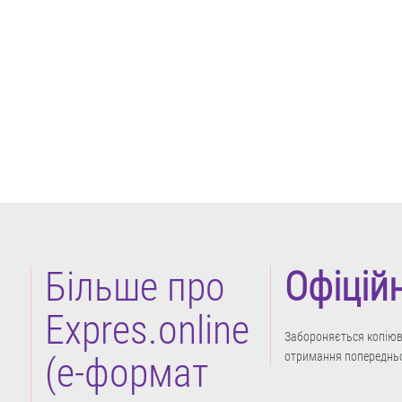
Більше про
Офіцій
Expres.online
Забороняється копіюва
отримання попередньо
(e-формат