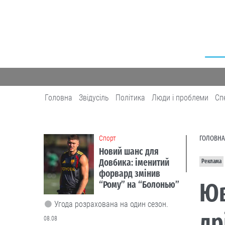
Головна
Звідусіль
Політика
Люди і проблеми
Сп
Cпорт
ГОЛОВНА
Новий шанс для
Довбика: іменитий
Реклама
форвард змінив
Юв
“Рому” на “Болонью”
Угода розрахована на один сезон.
др
08.08