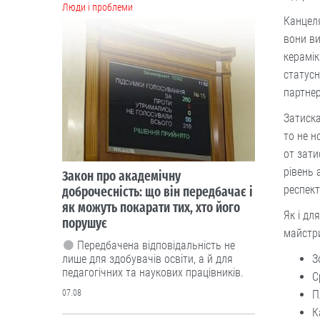
Люди і проблеми
Канцеля
вони ви
керамік
статусн
партнер
Затиска
то не н
от зати
рівень 
Закон про академічну
респект
доброчесність: що він передбачає і
як можуть покарати тих, хто його
Як і дл
порушує
майстр
Передбачена відповідальність не
лише для здобувачів освіти, а й для
З
педагогічних та наукових працівників.
С
07.08
П
К