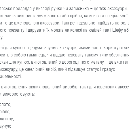
рське приладдя у вигляді ручки чи записника – це теж аксесуари.
конані з використанням золота або срібла, каменів та спеціальної 
и то це вже ювелірні аксесуари. Такі речі ідеально підійдуть на рол
ого презенту і дарувати їх можна як колезі на ювілей так і Шефу аб
у.
чі для купюр - це дуже зручні аксесуари, якими часто користуються
осить з собою гаманець, чи віддає перевагу такому типу зберігання
скач для купюр, виготовлений з дорогоцінного металу – це вже гет
аксесуару, це ювелірний виріб, який підвищує статус і градус
абельності.
я виготовлення різних ювелірний виробів, так і для ювелірних аксес
и використовують:
олото;
рібло;
латину;
аучук;