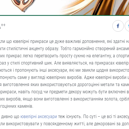
++
A
кли що ювелірні прикраси це дуже важливі доповнення, які здатні н
ти стилістичні акценту образу. Тобто гармонійно створений ансам
их прикрас легко перетворить просту сукню на елегантну, а спорт
раз у стилі спортивний шик. Але виявляється, на прикрасах ювелір
ться і пропонують інші аксесуари, які ми звикли щодня використ
понують саме у вигляді ювелірних виробів. Адже ювелірні вироби ц
ля виготовлення яких використовуються дорогоцінні метали та каме
прикраси, навіть посуд чи предмети декору можуть бути включені в
их виробів, якщо вони виготовленні з використанням золота, сріб
гоцінних каменів.
е дивно що
ювелірні аксесуари
теж існують. По суті – це всі ті аксесу
ли використовувати у повсякденному житті, але декоровані за до