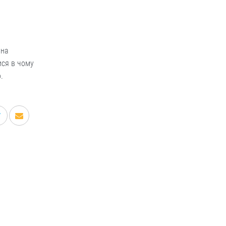
 на
ися в чому
.