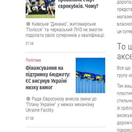
дорогоц
єврокубків. Чому?
предста
магазин
Київське “Динамо”, житомирське
власног
“Полісся” та черкаський ЛНЗ не змогли
це супе
подолати своїх суперників у кваліфікації.
То 
07.08
акс
Політика
Фінансування на
Все що 
підтримку бюджету:
групу ю
ЄС висунув Україні
Так ваш
низку вимог
пластик
Рада Євросоюзу внесла зміни до
стильни
“Плану України” у межах механізму
зі сріб
Ukraine Facility.
аксесуа
07.08
дорожче
підкрес