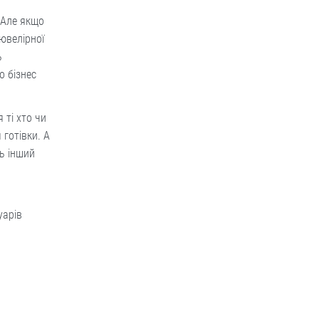
 Але якщо
ювелірної
ь
о бізнес
 ті хто чи
 готівки. А
ь інший
уарів