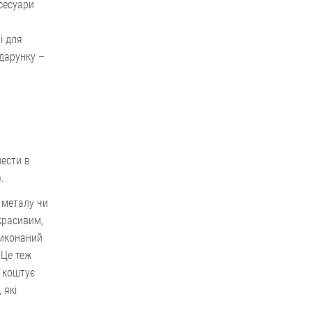
ксесуари
і для
одарунку –
нести в
.
 металу чи
красивим,
виконаний
 Це теж
і коштує
 які