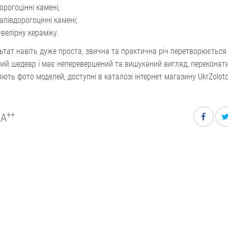
орогоцінні камені;
апівдорогоцінні камені;
велірну кераміку.
ьтат навіть дуже проста, звична та практична річ перетворюється
ий шедевр і має неперевершений та вишуканий вигляд, переконат
ють фото моделей, доступні в каталозі інтернет магазину UkrZoloto
++
A