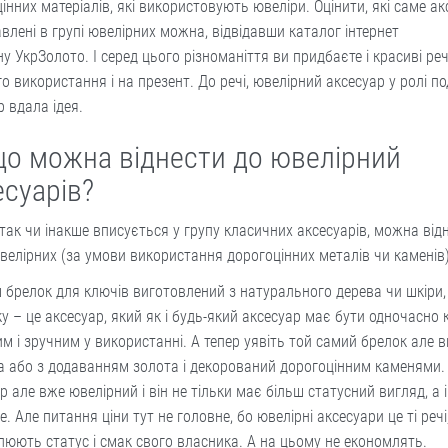
інних матеріалів, які використовують ювеліри. Оцінити, які саме а
влені в групі ювелірних можна, відвідавши каталог інтернет
у УкрЗолото. І серед цього різноманіття ви придбаєте і красиві реч
о використання і на презент. До речі, ювелірний аксесуар у ролі п
р вдала ідея.
що можна віднести до ювелірний
есуарів?
так чи інакше вписується у групу класичних аксесуарів, можна від
велірних (за умови використання дорогоцінних металів чи каменів)
 брелок для ключів виготовлений з натурального дерева чи шкіри,
у – це аксесуар, який як і будь-який аксесуар має бути одночасно 
м і зручним у використанні. А тепер уявіть той самий брелок але 
ла або з додаванням золота і декорований дорогоцінним каменями.
р але вже ювелірний і він не тільки має більш статусний вигляд, а 
. Але питання ціни тут не головне, бо ювелірні аксесуари це ті речі,
люють статус і смак свого власника. А на цьому не економлять.