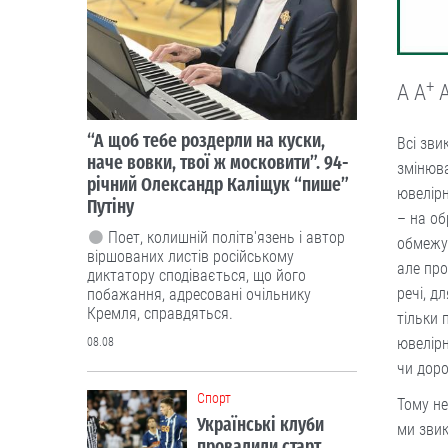
+
A
A
“А щоб тебе роздерли на куски,
Всі зви
наче вовки, твої ж московити”. 94-
змінюва
річний Олександр Каліщук “пише”
ювелірн
Путіну
– на об
Поет, колишній політв'язень і автор
обмежую
віршованих листів російському
але про
диктатору сподівається, що його
речі, д
побажання, адресовані очільнику
Кремля, справдяться.
тільки 
ювелірн
08.08
чи доро
Cпорт
Тому н
Українські клуби
ми звик
провалили старт