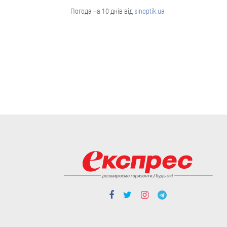
Ворог активно використовує цю
зброю насамперед по
Погода на 10 днів від
sinoptik.ua
причорноморських областях -
Херсонській, Миколаївській та Одеській.
06.08
Політика
Чергові ротації у владі: чого чекати
від нового керівника зовнішньої
розвідки та секретаря РНБО