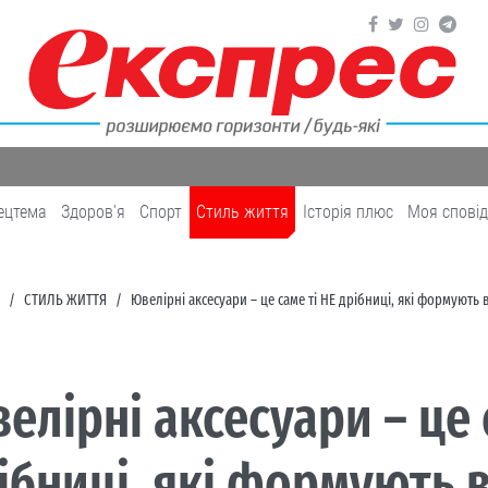
ецтема
Здоров'я
Cпорт
Cтиль життя
Історія плюс
Моя спові
CТИЛЬ ЖИТТЯ
Ювелірні аксесуари – це саме ті НЕ дрібниці, які формують
елірні аксесуари – це 
ібниці, які формують 