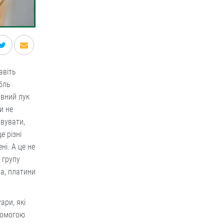
авіть
бль
ивний лук
и не
овувати,
е різні
ні. А це не
 групу
ла, платини
ари, які
помогою