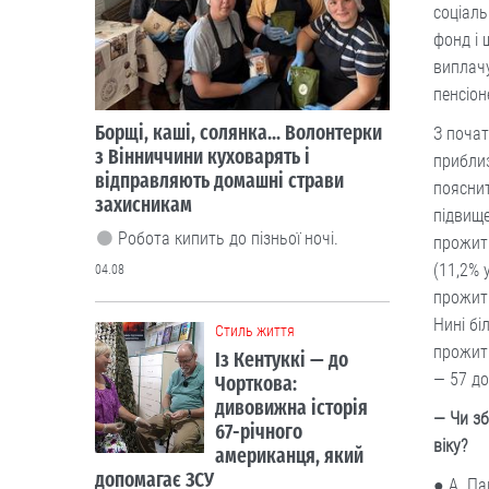
соціаль
фонд і 
Cтиль життя
виплачу
Із Кентуккі — до
Чорткова:
пенсіон
дивовижна історія
З почат
67-річного
приблиз
американця, який
пояснит
допомагає ЗСУ
підвище
У благодійному фонді “Покрова
прожитк
Чортків” волонтерить Клей Роджерс,
громадянин США.
(11,2% 
прожитк
03.08
Нині бі
прожитк
Cтиль життя
— 57 до
Мешканка
Житомирщини
— Чи зб
зібрала унікальну
віку?
колекцію
старожитностей та
● А. П