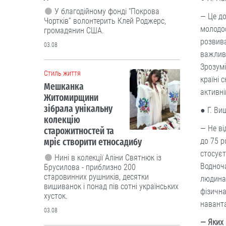
мріє створити етносадибу
— Це до
Нині в колекції Аліни Святнюк із
молодос
Брусилова - приблизно 200
розвива
старовинних рушників, десятки
вишиванок і понад пів сотні українських
важливо
хусток.
Зрозумі
03.08
країні 
активні
Люди і проблеми
● Г. Ви
— Не ві
до 75 р
стосуєт
Водноча
людина 
фізична
навант
— Яких 
Дуже агресивний цап: після нападу