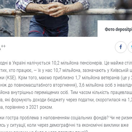
Фото depositp
++
A
одні в Україні налічується 10,2 мільйона пенсіонерів. Це майже стіл
 тих, хто працює, — їх у нас 10,7 мільйона, зазначають у Київській 
ки (KSE). Крім того, маємо приблизно 1,7 мільйона ветеранів (це у 
 ніж до повномасштабного вторгнення), 3,6 мільйона осіб з інвалід
ьйона внутрішньо переміщених осіб. Тим часом кількість працевла
ів, які формують доходи бюджету через податки, скоротилася на 1,
а, порівняно з 2021 роком.
ки гостра проблема з наповненням соціальних фондів? Чи не ризи
сь у ситуації, коли через демографічні та економічні виклики вже