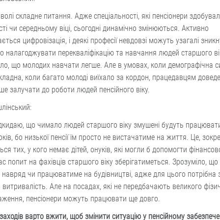
волі складне питання. Адже спеціальності, які пенсіонери здобувал
ті чи середньому віці, сьогодні динамічно змінюються. Активно
ється цифровізація, і деякі професії невдовзі можуть узагалі зникн
 налагоджувати перекваліфікацію та навчання людей старшого ві
ло, що молодих навчати легше. Але в умовах, коли демографічна с
складна, коли багато молоді виїхало за кордон, працедавцям довед
ше залучати до роботи людей пенсійного віку.
шлінський:
дкидаю, що чимало людей старшого віку змушені будуть працювати і
оків, бо низької пенсії їм просто не вистачатиме на життя. Це, зокр
ься тих, у кого немає дітей, онуків, які могли б допомогти фінансов
с попит на фахівців старшого віку зберігатиметься. Зрозуміло, що 
навряд чи працюватиме на будівництві, адже для цього потрібна 
 витривалість. Але на посадах, які не передбачають великого фізи
аження, пенсіонери можуть працювати ще довго.
заходів варто вжити, щоб змінити ситуацію у пенсійному забезпече