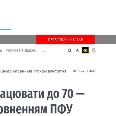
ПЕРЕДПЛАЧУЙ ЗАРАЗ!
дь
Розмова з зіркою
...
10:00 24.03.2026
роблема з наповненням ПФУ може загостритися
рацювати до 70 —
повненням ПФУ