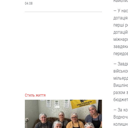
найближ
04.08
— У нас
дотація
Cтиль життя
перші р
дотацій
міжнаро
завдяки
передо
— Завд
військо
мільярд
Вишлінс
Борщі, каші, солянка... Волонтерки
разом з
з Вінниччини куховарять і
відправляють домашні страви
бюджет
захисникам
— За ко
Робота кипить до пізньої ночі.
Водноча
04.08
колишнь