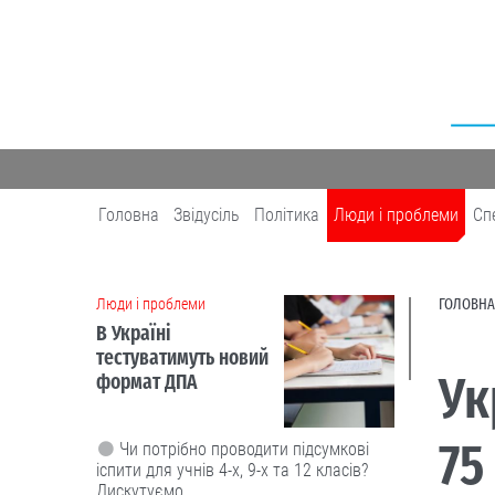
Головна
Звідусіль
Політика
Люди і проблеми
Сп
Люди і проблеми
ГОЛОВНА
В Україні
тестуватимуть новий
Ук
формат ДПА
75
Чи потрібно проводити підсумкові
іспити для учнів 4-х, 9-х та 12 класів?
Дискутуємо.