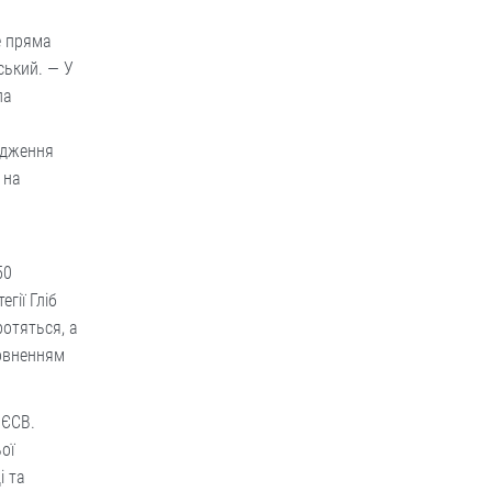
е пряма
ський. — У
ла
одження
 на
50
гії Гліб
ротяться, а
повненням
 ЄСВ.
ої
і та