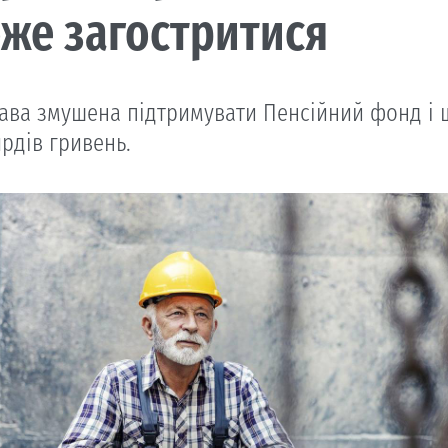
же загостритися
ава змушена підтримувати Пенсійний фонд і щ
рдів гривень.