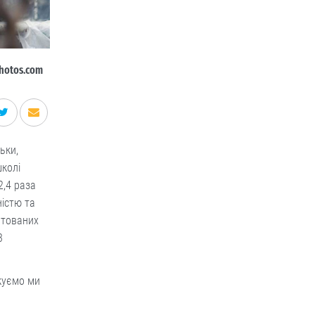
hotos.com
ьки,
школі
2,4 раза
ністю та
штованих
3
куємо ми