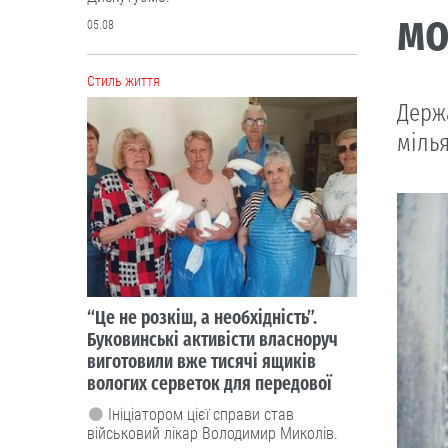
мо
05.08
Cтиль життя
Держ
мілья
“Це не розкіш, а необхідність”.
Буковинські активісти власноруч
виготовили вже тисячі ящиків
вологих серветок для передової
Ініціатором цієї справи став
військовий лікар Володимир Миколів.