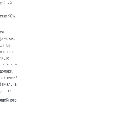
нсійний
изно 90%
ася
 Це можна
да, це
плата та
ляцію
За законом
 долари.
 фактичний
інімальна
ацювати.
пенсійного