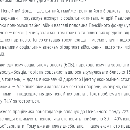
чими роками не буде з чого платити пенсії?
 Пенсійний фонд — дефіцитний, і майже третина його бюджету — ц
 держави, — зауважує експерт із соціальних питань Андрій Павлов
оки повномасштабної війни взагалі половина Пенсійного фонду бу
ною — пенсії фінансували коштом грантів та пільгових кредитів від
дних партнерів. Тепер ситуація трохи краща — маємо значні надх
 великим соціальним внескам зі зарплат військових, надто тих, які
вій.
яки єдиному соціальному внеску (ЄСВ), нарахованому на зарплати
вослужбовців, торік на соцзахист вдалося акумулювати близько 1
ів гривень, — додає виконавчий директор Центру економічної страте
ький. — Але після війни зарплати у секторі оборони, ймовірно, ско
 ними — і надходження для пенсійних виплат. Тож проблема з на
у ПФУ загостриться.
жного працівника роботодавець сплачує до Пенсійного фонду 22%
с люди отримують пенсію, яка становить приблизно 30 — 40% їхнь
ої зарплати. Тому вже виникає дисбаланс, — каже ексміністр прац