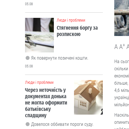
05.08
Люди і проблеми
Стягнення боргу за
розпискою
+
A
A
Як повернути позичені кошти.
На сьог
05.08
скільки
економі
Люди і проблеми
більше,
Через неточність у
4,6 міл
документах донька
українц
не могла оформити
мільйон
батьківську
спадщину
Наскіль
опинити
Довелося оббивати пороги суду.