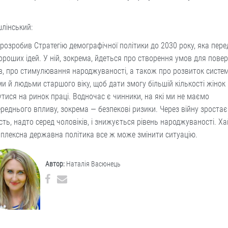
шлінський:
розробив Стратегію демографічної політики до 2030 року, яка пер
ороших ідей. У ній, зокрема, йдеться про створення умов для пове
в, про стимулювання народжуваності, а також про розвиток систе
ми й людьми старшого віку, щоб дати змогу більшій кількості жінок
тися на ринок праці. Водночас є чинники, на які ми не маємо
реднього впливу, зокрема — безпекові ризики. Через війну зростає
сть, надто серед чоловіків, і знижується рівень народжуваності. Ха
плексна державна політика все ж може змінити ситуацію.
Автор:
Наталія Васюнець