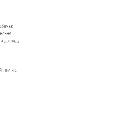
едбачає
рнення
ми догляду
й там як,