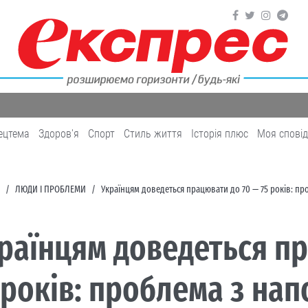
ецтема
Здоров'я
Cпорт
Cтиль життя
Історія плюс
Моя спові
ЛЮДИ І ПРОБЛЕМИ
Українцям доведеться працювати до 70 — 75 років: п
раїнцям доведеться п
 років: проблема з на