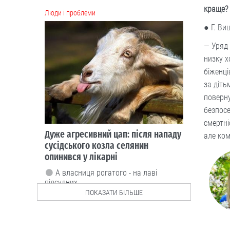
сусідського козла селянин
краще?
опинився у лікарні
● Г. Ви
А власниця рогатого - на лаві
— Уряд 
підсудних.
низку х
03.08
біженці
за діть
Люди і проблеми
поверну
На чому економлять
безпосе
українці та від чого
смертні
не готові
але ком
відмовитися
На дрібні щоденні потреби наші
співвітчизники щомісяця витрачають
понад 4,5 тисячі гривень.
03.08
ПОКАЗАТИ БІЛЬШЕ
Cтиль життя