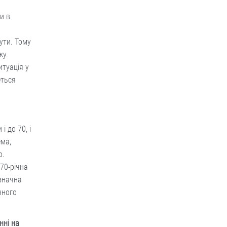
и в
ути. Тому
ку.
итуація у
еться
 до 70, і
ема,
о.
70-річна
значна
чного
нні на