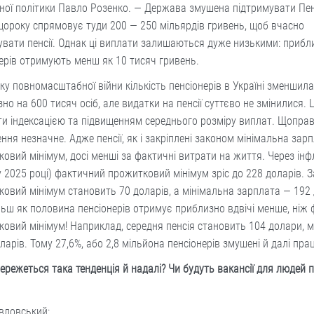
ної політики Павло Розенко. — Держава змушена підтримувати Пе
щороку спрямовує туди 200 — 250 мільярдів гривень, щоб вчасно
вати пенсії. Однак ці виплати залишаються дуже низькими: прибл
ерів отримують менш як 10 тисяч гривень.
ку повномасштабної війни кількість пенсіонерів в Україні зменшил
но на 600 тисяч осіб, але видатки на пенсії суттєво не змінилися.
и індексацією та підвищенням середнього розміру виплат. Щоправ
ння незначне. Адже пенсії, як і закріплені законом мінімальна зар
овий мінімум, досі менші за фактичні витрати на життя. Через інф
у 2025 році) фактичний прожитковий мінімум зріс до 228 доларів. 
овий мінімум становить 70 доларів, а мінімальна зарплата — 192
льш як половина пенсіонерів отримує приблизно вдвічі менше, ніж
овий мінімум! Наприклад, середня пенсія становить 104 долари, м
ларів. Тому 27,6%, або 2,8 мільйона пенсіонерів змушені й далі пр
ережеться така тенденція й надалі? Чи будуть вакансії для людей 
авловський: