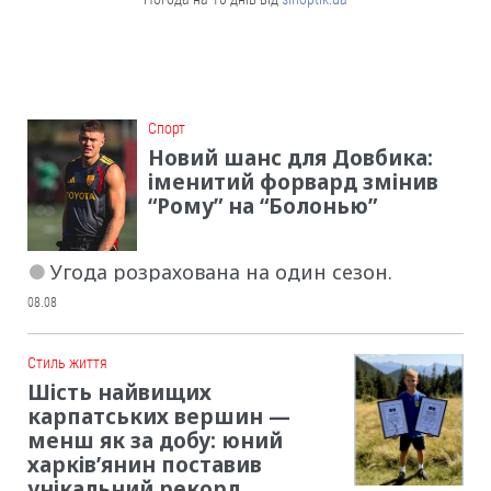
Cпорт
Новий шанс для Довбика:
іменитий форвард змінив
“Рому” на “Болонью”
Угода розрахована на один сезон.
08.08
Cтиль життя
Шість найвищих
карпатських вершин —
менш як за добу: юний
харків’янин поставив
унікальний рекорд