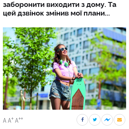
заборонити виходити з дому. Та
цей дзвінок змінив мої плани...
+
++
A
A
A