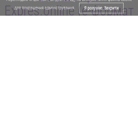
Expres.online (e-формат
для покращення адміністрування.
Я розумію. Закрити
газети "Експрес")
Поділитися у Facebook
Політика конфіденційності
Реклама
Карта сайту
Офіційне повідомлення
Забороняється копіювати будь-які матеріали е-формату газети "Експрес"
без отримання попереднього письмового дозволу редакції.
Авторські права ⓒ 2019. Всі права
захищені