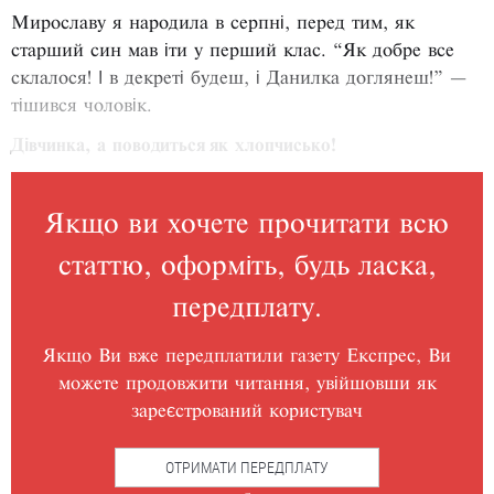
Мирославу я народила в серпні, перед тим, як
старший син мав іти у перший клас. “Як добре все
склалося! І в декреті будеш, і Данилка доглянеш!” —
тішився чоловік.
Дівчинка, а поводиться як хлопчисько!
Якщо ви хочете прочитати всю
статтю, оформіть, будь ласка,
передплату.
Якщо Ви вже передплатили газету Експрес, Ви
можете продовжити читання, увійшовши як
зареєстрований користувач
ОТРИМАТИ ПЕРЕДПЛАТУ