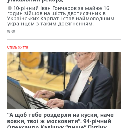
10-річний Іван Гончаров за майже 16
годин зійшов на шість двотисячників
Українських Карпат і став наймолодшим
українцем з таким досягненням.
08.08
Cтиль життя
“А щоб тебе роздерли на куски, наче
вовки, твої ж московити”. 94-річний
Олександр Каліщук “пише” Путіну