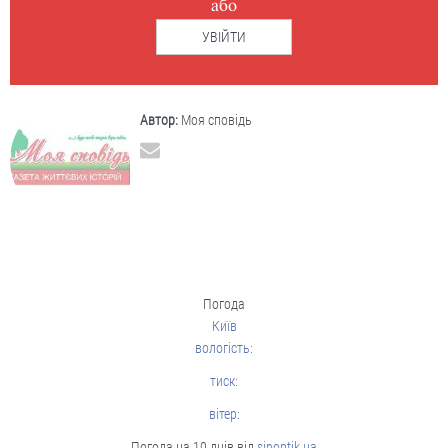
або
УВІЙТИ
Автор:
Моя сповідь
Погода
Київ
вологість:
тиск:
вітер:
Погода на 10 днів від
sinoptik.ua