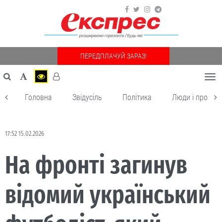
ПЕРЕДПЛАЧУЙ ЗАРАЗ!
Togg
navi
Головна
Звідусіль
Політика
Люди і пробле
17:52 15.02.2026
На фронті загинув
відомий український