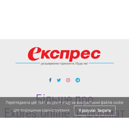
Більше про
Переглядаючи цей сайт, ви даєте згоду на використання файлів cookie
Expres.online (e-формат
для покращення адміністрування.
Я розумію. Закрити
газети "Експрес")