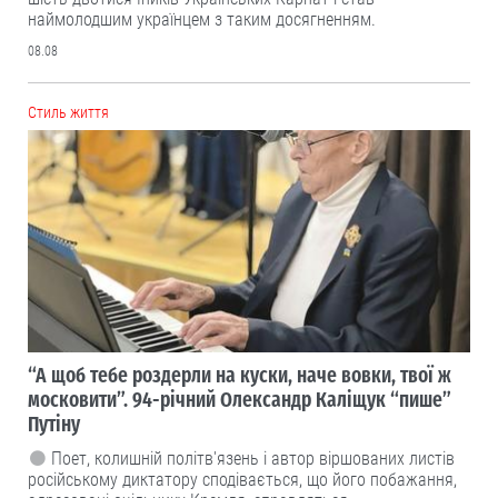
наймолодшим українцем з таким досягненням.
08.08
Cтиль життя
“А щоб тебе роздерли на куски, наче вовки, твої ж
московити”. 94-річний Олександр Каліщук “пише”
Путіну
Поет, колишній політв'язень і автор віршованих листів
російському диктатору сподівається, що його побажання,