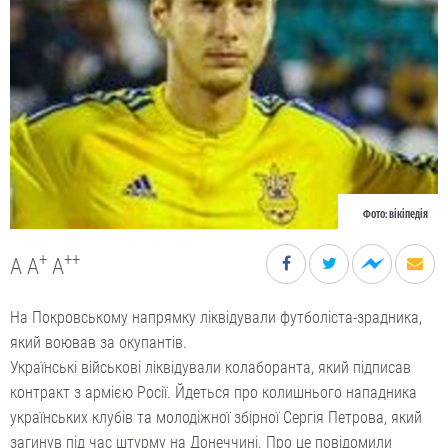
Фото: вікіпедія
+
++
A
A
A
На Покровському напрямку ліквідували футболіста-зрадника,
який воював за окупантів.
Українські військові ліквідували колаборанта, який підписав
контракт з армією Росії. Йдеться про колишнього нападника
українських клубів та молодіжної збірної Сергія Петрова, який
загинув під час штурму на Донеччині. Про це повідомили