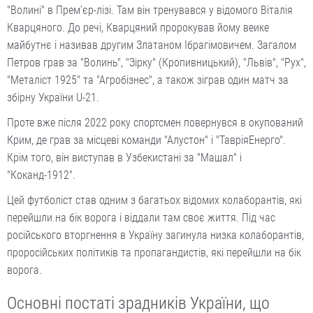
"Волині" в Премʼєр-лізі. Там він тренувався у відомого Віталія
Кварцяного. До речі, Кварцяний пророкував йому веике
майбутнє і називав другим Златаном Ібрагімовичем. Загалом
Петров грав за "Волинь", "Зірку" (Кропивницький), "Львів", "Рух",
"Металіст 1925" та "Агробізнес", а також зіграв один матч за
збірну України U-21.
Проте вже після 2022 року спортсмен повернувся в окупований
Крим, де грав за місцеві команди "Алустон" і "ТавріяЕнерго".
Крім того, він виступав в Узбекистані за "Машал" і
"Коканд-1912".
Цей футболіст став одним з багатьох відомих колаборантів, які
перейшли на бік ворога і віддали там своє життя. Під час
російського вторгнення в Україну загинула низка колаборантів,
проросійських політиків та пропагандистів, які перейшли на бік
ворога.
Основні постаті зрадників України, що