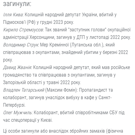
загинули:
Ілля Кива
: Колишній народний депутат України, вбитий у
Підмосков'ї (РФ) у грудні 2023 року.
Кирило Стремоусов
: Так званий "заступник голови" окупаційної
адміністрації Херсонщини, загинув у ДТП у листопаді 2022 року.
Володимир Струк
: Мер Кремінної (Луганська обл.), який
співпрацював з окупантами, знайдений убитим у березні 2022
року.
Давид Жванія
: Колишній народний депутат, який мав російське
громадянство та співпрацював з окупантами, загинув у
Запорізькій області у травні 2022 року.
Владлен Татарський
(Максим Фомін): Пропагандист та
колаборант, загинув унаслідок вибуху в кафе у Санкт-
Петербурзі.
Олег Мужчиль
: Колаборант, вбитий співробітниками СБУ під
час спецоперації у Києві.
Ці особи загинули або внаслідок збройних замахів (фізична