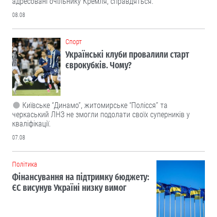
адресовані очільнику Кремля, справдяться.
08.08
Cпорт
Українські клуби провалили старт
єврокубків. Чому?
Київське “Динамо”, житомирське “Полісся” та
черкаський ЛНЗ не змогли подолати своїх суперників у
кваліфікації.
07.08
Політика
Фінансування на підтримку бюджету:
ЄС висунув Україні низку вимог