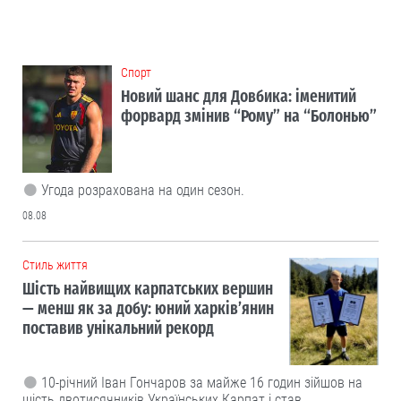
Cпорт
Новий шанс для Довбика: іменитий
форвард змінив “Рому” на “Болонью”
Угода розрахована на один сезон.
08.08
Cтиль життя
Шість найвищих карпатських вершин
— менш як за добу: юний харків’янин
поставив унікальний рекорд
10-річний Іван Гончаров за майже 16 годин зійшов на
шість двотисячників Українських Карпат і став