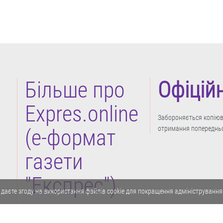
Більше про
Офіцій
Expres.online
Забороняється копіюва
отримання попередньо
(e-формат
газети
"Експрес")
 даєте згоду на використання файлів cookie для покращення адміністрування
Політика конфіденційності