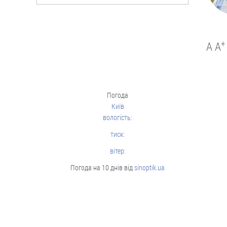
Люди і проблеми
Стягнення боргу за
розпискою
+
A
A
Як повернути позичені кошти.
05.08
Погода
Київ
Люди і проблеми
вологість:
Через неточність у
документах донька
тиск:
не могла оформити
вітер:
батьківську
спадщину
Погода на 10 днів від
sinoptik.ua
Довелося оббивати пороги суду.
04.08