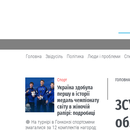
Головна
Звідусіль
Політика
Люди і проблеми
Сп
Cпорт
ГОЛОВНА
Україна здобула
першу в історії
ЗС
медаль чемпіонату
світу в жіночій
рапірі: подробиці
об
На турнірі в Гонконзі спортсмени
змагалися за 12 комплектів нагород: