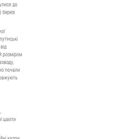
нулися до
) березі
кої
путінські
 від
ий розміром
взводу,
вно почали
одовжують
,
ої шахти
ійні кадри