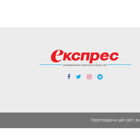
Cтиль життя
Борщі, каші, солянка... Волонтерки
з Вінниччини куховарять і
відправляють домашні страви
захисникам
Робота кипить до пізньої ночі.
04.08
Переглядаючи цей сайт, ви
Cтиль життя
Із Кентуккі — до