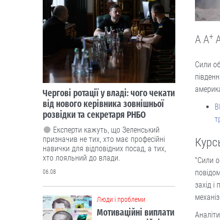
+
A
A
Сили об
південн
америка
Чергові ротації у владі: чого чекати
від нового керівника зовнішньої
B
розвідки та секретаря РНБО
т
Експерти кажуть, що Зеленський
призначив не тих, хто має професійні
Курсь
навички для відповідних посад, а тих,
хто лояльний до влади.
"Сили о
повідом
06.08
захід і 
механіз
Люди і проблеми
Мотиваційні виплати
Аналіти