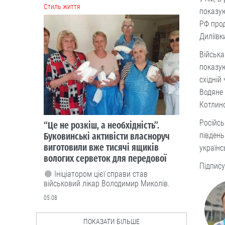
Cтиль життя
показую
РФ прод
Диліївк
Війська
показую
східній
Водяне 
Котлино
Російсь
“Це не розкіш, а необхідність”.
Буковинські активісти власноруч
південь
виготовили вже тисячі ящиків
українс
вологих серветок для передової
Підпису
Ініціатором цієї справи став
військовий лікар Володимир Миколів.
05.08
ПОКАЗАТИ БІЛЬШЕ