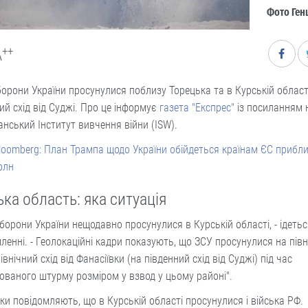
Фото Ген
++
A
орони України просунулися поблизу Торецька та в Курській област
ий схід від Суджі. Про це інформує
газета "Експрес"
із посиланням 
нський Інститут вивчення війни (ISW).
loomberg: План Трампа щодо України обійдеться країнам ЄС прибли
рлн
ка область: яка ситуація
борони України нещодавно просунулися в Курській області, - ідетьс
ленні. - Геолокаційні кадри показують, що ЗСУ просунулися на пів
північний схід від Фанасіївки (на південний схід від Суджі) під час
ованого штурму розміром у взвод у цьому районі".
ки повідомляють, що в Курській області просунулися і війська РФ.