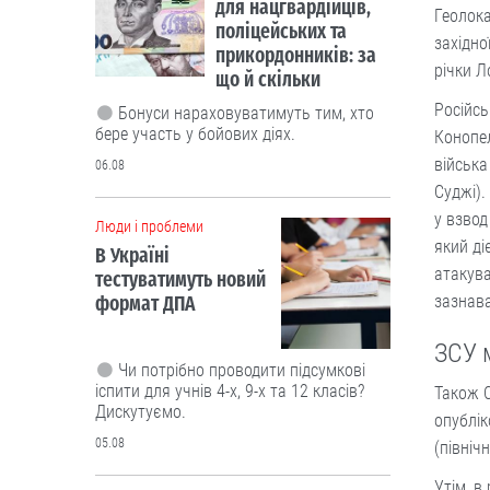
для нацгвардійців,
Геолока
поліцейських та
західно
прикордонників: за
річки Л
що й скільки
Російсь
Бонуси нараховуватимуть тим, хто
бере участь у бойових діях.
Конопел
війська
06.08
Суджі).
у взвод
Люди і проблеми
який ді
В Україні
атакува
тестуватимуть новий
формат ДПА
зазнава
ЗСУ 
Чи потрібно проводити підсумкові
іспити для учнів 4-х, 9-х та 12 класів?
Також С
Дискутуємо.
опублік
05.08
(північ
Утім, в