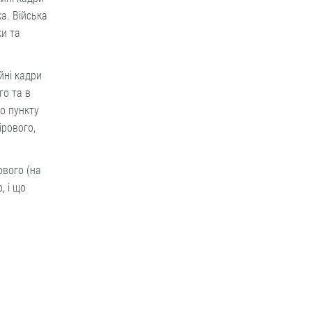
а. Війська
ки та
йні кадри
го та в
го пункту
ірового,
ового (на
, і що