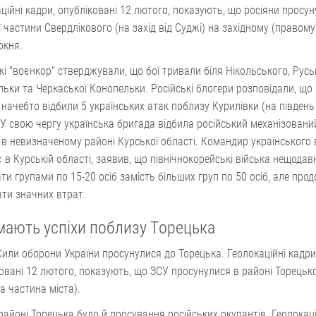
ційні кадри, опубліковані 12 лютого, показують, що росіяни просу
ї частини Свердлікового (на захід від Суджі) на західному (правому
окня.
кі "воєнкор" стверджували, що бої тривали біля Нікольського, Русь
ьки та Черкаської Конопельки. Російські блогери розповідали, що 
 начебто відбили 5 українських атак поблизу Курилівки (на південь
 У свою чергу українська бригада відбила російський механізован
 в невизначеному районі Курської області. Командир українського 
є в Курській області, заявив, що північнокорейські війська нещода
ти групами по 15-20 осіб замість більших груп по 50 осіб, але пр
ти значних втрат.
мають успіхи поблизу Торецька
или оборони України просунулися до Торецька. Геолокаційні кадри
овані 12 лютого, показують, що ЗСУ просунулися в районі Торецьк
на частина міста).
 районі Торецька було й просування російських окупантів. Геолокац