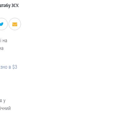
штабу ЗСУ.
і на
на
зно в $3
я у
нічний