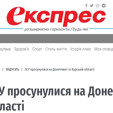
ецтема
Здоров'я
Cпорт
Cтиль життя
Історія плюс
Моя спові
ЗВІДУСІЛЬ
ЗСУ просунулися на Донеччині і в Курській області
У просунулися на Донеч
ласті