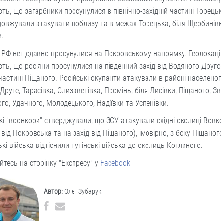
ть, що загарбники просунулися в північно-західній частині Торецьк
овжували атакувати поблизу та в межах Торецька, біля Щербинів
и.
 РФ нещодавно просунулися на Покровському напрямку. Геолокаці
ть, що росіяни просунулися на південний захід від Водяного Друго
 частині Піщаного. Російські окупанти атакували в районі населено
Друге, Тарасівка, Єлизаветівка, Промінь, біля Лисівки, Піщаного, Зв
го, Удачного, Молодецького, Надіївки та Успенівки.
кі "воєнкори" стверджували, що ЗСУ атакували східні околиці Вовк
 від Покровська та на захід від Піщаного), імовірно, з боку Піщаного
ькі війська відтіснили путінські війська до околиць Котлиного.
йтесь на сторінку "Експресу" у
Facebook
Автор:
Олег Зубарук