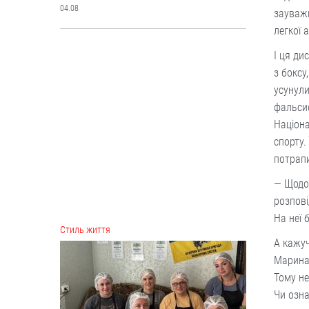
04.08
зауважи
легкої 
Cтиль життя
І ця ди
з боксу
усунули
фальсиф
Націона
спорту.
потрап
— Щодо 
розпові
Борщі, каші, солянка... Волонтерки
На неї 
з Вінниччини куховарять і
відправляють домашні страви
А кажуч
захисникам
Марина 
Робота кипить до пізньої ночі.
Тому не
Чи озна
04.08