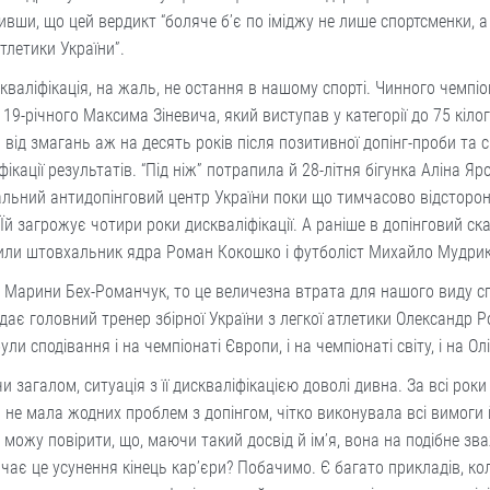
вши, що цей вердикт “боляче б’є по іміджу не лише спортсменки, а 
атлетики України”.
скваліфікація, на жаль, не остання в нашому спорті. Чинного чемпіо
, 19-річного Максима Зіневича, який виступав у категорії до 75 кіло
 від змагань аж на десять років після позитивної допінг-проби та 
ікації результатів. “Під ніж” потрапила й 28-літня бігунка Аліна Яр
льний антидопінговий центр України поки що тимчасово відсторон
 Їй загрожує чотири роки дискваліфікації. А раніше в допінговий ск
или штовхальник ядра Роман Кокошко і футболіст Михайло Мудрик
Марини Бех-Романчук, то це величезна втрата для нашого виду сп
дає головний тренер збірної України з легкої атлетики Олександр 
були сподівання і на чемпіонаті Європи, і на чемпіонаті світу, і на Олі
и загалом, ситуація з її дискваліфікацією доволі дивна. За всі роки
не мала жодних проблем з допінгом, чітко виконувала всі вимоги 
 можу повірити, що, маючи такий досвід й ім’я, вона на подібне зв
чає це усунення кінець кар’єри? Побачимо. Є багато прикладів, ко