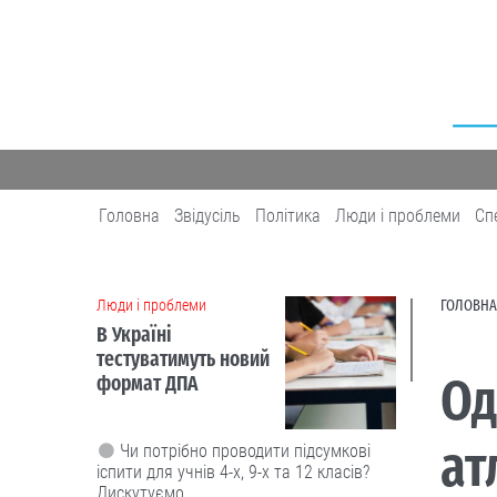
Головна
Звідусіль
Політика
Люди і проблеми
Сп
Люди і проблеми
ГОЛОВНА
В Україні
тестуватимуть новий
Од
формат ДПА
ат
Чи потрібно проводити підсумкові
іспити для учнів 4-х, 9-х та 12 класів?
Дискутуємо.