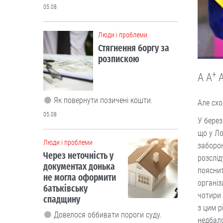
05.08
Люди і проблеми
Стягнення боргу за
розпискою
+
A
A
Як повернути позичені кошти.
Але схо
05.08
У берез
що у Ло
Люди і проблеми
заборон
Через неточність у
розслід
документах донька
пояснит
не могла оформити
організ
батьківську
чотири 
спадщину
з цим р
Довелося оббивати пороги суду.
недбало