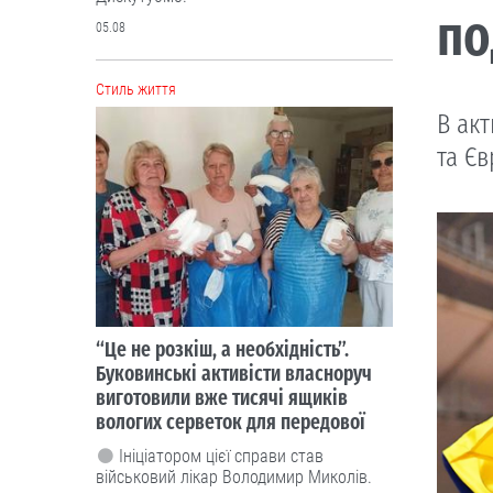
по
05.08
Cтиль життя
В акт
та Єв
“Це не розкіш, а необхідність”.
Буковинські активісти власноруч
виготовили вже тисячі ящиків
вологих серветок для передової
Ініціатором цієї справи став
військовий лікар Володимир Миколів.