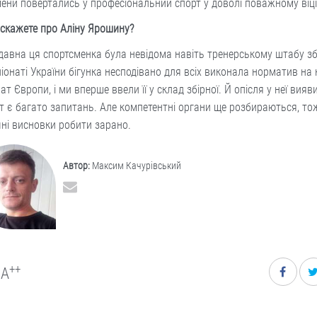
ени повертались у професіональний спорт у доволі поважному віці
скажете про Аліну Ярошину?
авна ця спортсменка була невідома навіть тренерському штабу збі
іонаті України бігунка несподівано для всіх виконала норматив на
нат Європи, і ми вперше ввели її у склад збірної. Й опісля у неї вияв
т є багато запитань. Але компетентні органи ще розбираються, то
ні виснов­ки робити зарано.
Автор:
Максим Качурівський
++
A