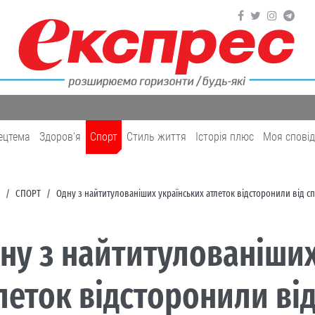
ецтема
Здоров'я
Cпорт
Cтиль життя
Історія плюс
Моя спові
CПОРТ
Одну з найтитулованіших українських атлеток відсторонили від с
ну з найтитулованіших
леток відсторонили від