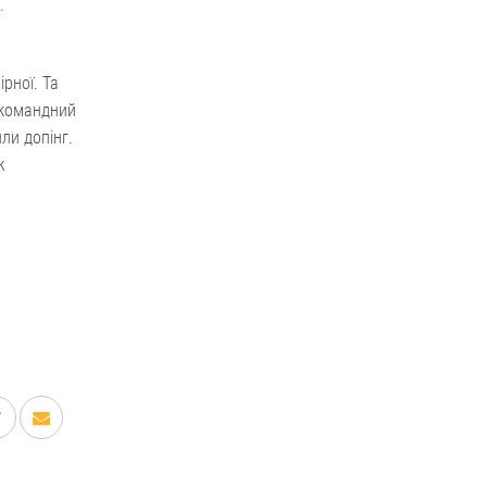
.
рної. Та
 командний
или допінг.
ж