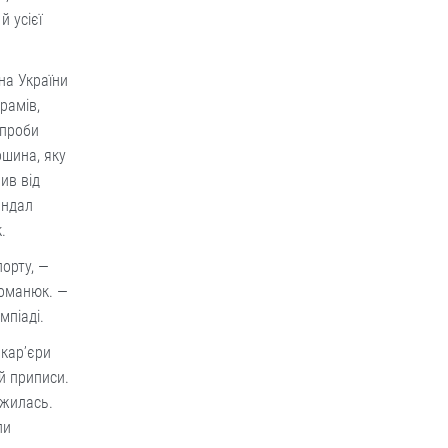
й усієї
на України
грамів,
спроби
ошина, яку
ив від
андал
.
орту, —
Романюк. —
мпіаді.
 кар’єри
й приписи.
ажилась.
ли