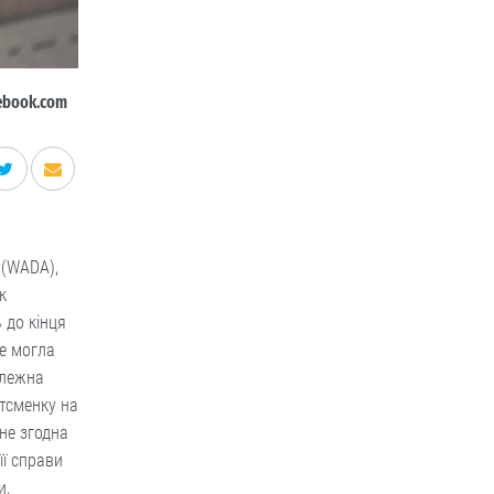
ebook.com
 (WADA),
к
 до кінця
е могла
залежна
ртсменку на
не згодна
її справи
и,