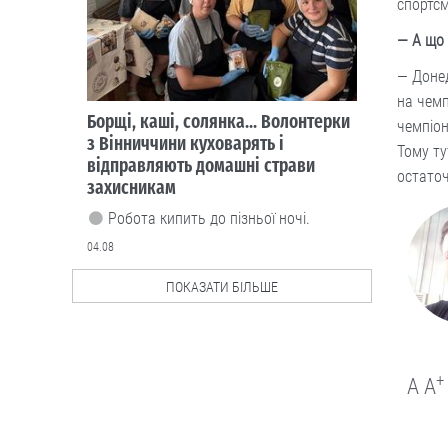
спортсм
Cтиль життя
— А що 
Із Кентуккі — до
— Донед
Чорткова:
на чемп
дивовижна історія
чемпіо­
67-річного
американця, який
Тому ту
допомагає ЗСУ
остаточ
У благодійному фонді “Покрова
Чортків” волонтерить Клей Роджерс,
громадянин США.
03.08
ПОКАЗАТИ БІЛЬШЕ
Cтиль життя
Мешканка
Житомирщини
+
A
A
зібрала унікальну
колекцію
старожитностей та