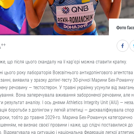
Фото fac
++
A
же, що після цього скандалу на її кар’єрі можна ставити крапку.
ні цього року лабораторія Всесвітнього антидопінгового агентства
занні, виявила у зразку допінг-тесту 30-річної Марини Бех-Романчу
ену речовину — тестостерон. У травні українку усунули від змагань
ування. Вона заперечувала вживання забороненої речовини, але н
и результат аналізу. І ось днями Athletics Integrity Unit (AIU) — не
ація боротьби з допінгом у легкій атлетиці — дискваліфікувала спо
роки, тобто до травня 2029-го. Марина Бех-Романчук категорично 
ішенням, не визнає своєї провини і каже, що слідчі поставилися до 
. Відреагувала на ситуацію і національна Федерація легкої атлетик