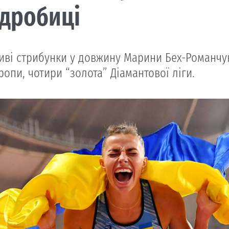
дробиці
иві стрибунки у довжину Марини Бех-Романчук 
ропи, чотири “золота” Діамантової ліги.